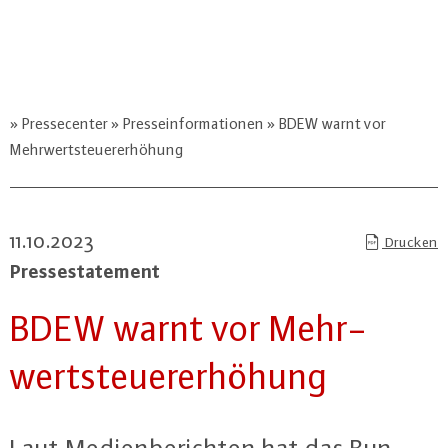
Pressecenter
Presseinformationen
BDEW warnt vor
Mehrwertsteuererhöhung
11.10.2023
Drucken
Pres­se­state­ment
BDEW warnt vor Mehr­
wert­steu­er­er­hö­hung