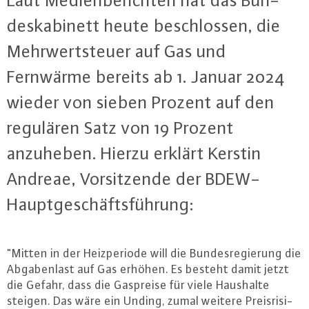
Laut Me­di­en­be­rich­ten hat das Bun­
des­ka­bi­nett heute be­schlos­sen, die
Mehr­wert­steu­er auf Gas und
Fernwärme bereits ab 1. Januar 2024
wieder von sieben Prozent auf den
regulären Satz von 19 Prozent
anzuheben. Hierzu erklärt Kerstin
Andreae, Vor­sit­zen­de der BDEW-
Haupt­ge­schäfts­füh­rung:
"Mitten in der Heiz­pe­ri­ode will die Bun­des­re­gie­rung die
Ab­ga­ben­last auf Gas erhöhen. Es besteht damit jetzt
die Gefahr, dass die Gaspreise für viele Haushalte
steigen. Das wäre ein Unding, zumal weitere Preis­ri­si­