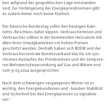
ken aufgrund der geo­po­li­ti­schen Lage ent­stan­den
sind. Zur Ver­län­ge­rung der En­er­gie­preis­brem­sen gibt
es zudem immer noch keine Klarheit.
Der Deutsche Bundestag sollte den heutigen Ka­bi­
netts-Be­schluss daher kippen. Ver­brau­che­rin­nen und
Ver­brau­cher sollten in der kommenden Heiz­sai­son mit
allen ihren Un­wäg­bar­kei­ten vor hohen Preisen
geschützt werden. Deshalb haben sich BDEW und der
Ver­brau­cher­zen­tra­le Bun­des­ver­band klar für ein syn­
chro­nes Auslaufen der Preis­brem­sen und der tem­po­rä­
ren Mehr­wert­steu­er­sen­kung auf Gas und Wärme erst
zum 31.03.2024 aus­ge­spro­chen.
Nach dem schwie­ri­gen ver­gan­ge­nen Winter ist es
wichtig, den En­er­gie­kun­din­nen und -kunden Sta­bi­li­tät
und Si­cher­heit bei den En­er­gie­prei­sen zu si­gna­li­sie­
ren.“