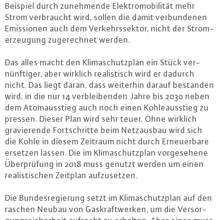
Beispiel durch zu­neh­men­de Elek­tro­mo­bi­li­tät mehr
Strom ver­braucht wird, sollen die damit ver­bun­de­nen
Emis­sio­nen auch dem Ver­kehrs­sek­tor, nicht der Strom­
er­zeu­gung zu­ge­rech­net werden.
Das alles macht den Kli­ma­schutz­plan ein Stück ver­
nünf­ti­ger, aber wirklich rea­lis­tisch wird er dadurch
nicht. Das liegt daran, dass weiterhin darauf bestanden
wird, in die nur 14 ver­blei­ben­den Jahre bis 2030 neben
dem Atom­aus­stieg auch noch einen Koh­le­aus­stieg zu
pressen. Dieser Plan wird sehr teuer. Ohne wirklich
gra­vie­ren­de Fort­schrit­te beim Netz­aus­bau wird sich
die Kohle in diesem Zeitraum nicht durch Er­neu­er­ba­re
ersetzen lassen. Die im Kli­ma­schutz­plan vor­ge­se­he­ne
Über­prü­fung in 2018 muss genutzt werden um einen
rea­lis­ti­schen Zeitplan auf­zu­set­zen.
Die Bun­des­re­gie­rung setzt im Kli­ma­schutz­plan auf den
raschen Neubau von Gas­kraft­wer­ken, um die Ver­sor­