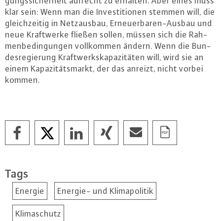
gungs­si­cher­heit aufrecht zu erhalten. Aber eines muss
klar sein: Wenn man die In­ves­ti­tio­nen stemmen will, die
gleich­zei­tig in Netz­aus­bau, Er­neu­er­ba­ren-Aus­bau und
neue Kraft­wer­ke fließen sollen, müssen sich die Rah­
men­be­din­gun­gen voll­kom­men ändern. Wenn die Bun­
des­re­gie­rung Kraft­werks­ka­pa­zi­tä­ten will, wird sie an
einem Ka­pa­zi­täts­markt, der das anreizt, nicht vorbei
kommen.
Tags
Energie
Energie- und Klimapolitik
Klimaschutz