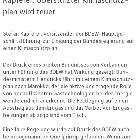
Kapferer: Über­stürz­ter Kli­ma­schutz­
plan wird teuer
Stefan Kapferer, Vor­sit­zen­der der BDEW-Haupt­ge­
schäfts­füh­rung, zur Einigung der Bun­des­re­gie­rung auf
einen Kli­ma­schutz­plan:
Der Druck eines breiten Bünd­nis­ses von Verbänden
unter Führung des BDEW hat Wirkung gezeigt: Bun­
des­mi­nis­te­rin Hendricks fährt mit einem Kli­ma­schutz­
plan nach Marokko, der die aktive und tragende Rolle
von hoch­ef­fi­zi­en­ten Gas­tech­no­lo­gi­en bei der En­er­gie­
wen­de endlich anerkennt. Die Fest­le­gung auf einen
Ausstieg aus dem Erdgas und das Verbot von Erd­gas­
hei­zun­gen ab 2030 sind vom Tisch.
Eine faire Regelung wurde auf Druck des BDEW auch
beim so­ge­nann­ten Quell­prin­zip gefunden. Wenn zum