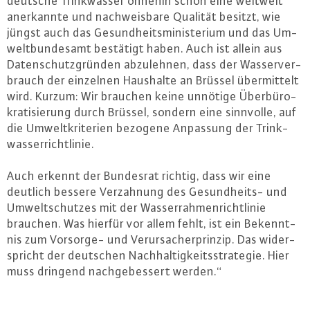
deutsche Trink­was­ser ohnehin schon eine weltweit
an­er­kann­te und nach­weis­ba­re Qualität besitzt, wie
jüngst auch das Ge­sund­heits­mi­nis­te­ri­um und das Um­
welt­bun­des­amt bestätigt haben. Auch ist allein aus
Da­ten­schutz­grün­den ab­zu­leh­nen, dass der Was­ser­ver­
brauch der einzelnen Haushalte an Brüssel über­mit­telt
wird. Kurzum: Wir brauchen keine unnötige Über­bü­ro­
kra­ti­sie­rung durch Brüssel, sondern eine sinnvolle, auf
die Um­welt­kri­te­ri­en bezogene Anpassung der Trink­
was­ser­richt­li­nie.
Auch erkennt der Bundesrat richtig, dass wir eine
deutlich bessere Ver­zah­nung des Ge­sund­heits- und
Um­welt­schut­zes mit der Was­ser­rah­men­richt­li­nie
brauchen. Was hierfür vor allem fehlt, ist ein Be­kennt­
nis zum Vorsorge- und Ver­ur­sa­cher­prin­zip. Das wi­der­
spricht der deutschen Nach­hal­tig­keits­stra­te­gie. Hier
muss dringend nach­ge­bes­sert werden.“