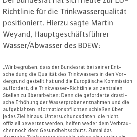
Der Bundesrat hat sich heute zur EU-
Richt­li­nie für die Trink­was­ser­qua­li­tät
po­si­tio­niert. Hierzu sagte Martin
Weyand, Haupt­ge­schäfts­füh­rer
Wasser/Abwasser des BDEW:
„Wir begrüßen, dass der Bundesrat bei seiner Ent­
schei­dung die Qualität des Trink­was­sers in den Vor­
der­grund gestellt hat und die Eu­ro­päi­sche Kom­mis­si­on
auf­for­dert, die Trink­was­ser-Richt­li­nie an zentralen
Stellen zu über­ar­bei­ten: Denn die ge­for­der­te dras­ti­
sche Erhöhung der Was­ser­pro­ben­ent­nah­men und die
auf­ge­bläh­ten In­for­ma­ti­ons­pflich­ten schießen über
jedes Ziel hinaus. Un­ter­su­chungs­da­ten, die nicht
offiziell bewertet werden, helfen weder dem Ver­brau­
cher noch dem Ge­sund­heits­schutz. Zumal das