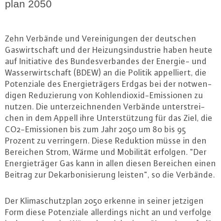
plan 2050
Zehn Verbände und Ver­ei­ni­gun­gen der deutschen
Gas­wirt­schaft und der Hei­zungs­in­dus­trie haben heute
auf In­itia­ti­ve des Bun­des­ver­ban­des der Energie- und
Was­ser­wirt­schaft (BDEW) an die Politik ap­pel­liert, die
Po­ten­zia­le des En­er­gie­trä­gers Erdgas bei der not­wen­
di­gen Re­du­zie­rung von Koh­len­di­oxid-Emis­sio­nen zu
nutzen. Die un­ter­zeich­nen­den Verbände un­ter­strei­
chen in dem Appell ihre Un­ter­stüt­zung für das Ziel, die
CO2-Emis­sio­nen bis zum Jahr 2050 um 80 bis 95
Prozent zu ver­rin­gern. Diese Reduktion müsse in den
Bereichen Strom, Wärme und Mobilität erfolgen. "Der
En­er­gie­trä­ger Gas kann in allen diesen Bereichen einen
Beitrag zur Dekar­bo­ni­sie­rung leisten", so die Verbände.
Der Kli­ma­schutz­plan 2050 erkenne in seiner jetzigen
Form diese Po­ten­zia­le al­ler­dings nicht an und verfolge