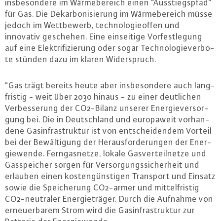
ins­be­son­de­re im Wär­me­be­reich einen "Aus­stiegs­pfad"
für Gas. Die Dekar­bo­ni­sie­rung im Wär­me­be­reich müsse
jedoch im Wett­be­werb, tech­no­lo­gie­of­fen und
innovativ geschehen. Eine ein­sei­ti­ge Vor­fest­le­gung
auf eine Elek­tri­fi­zie­rung oder sogar Tech­no­lo­gie­ver­bo­
te stünden dazu im klaren Wi­der­spruch.
"Gas trägt bereits heute aber ins­be­son­de­re auch lang­
fris­tig - weit über 2030 hinaus - zu einer deut­li­chen
Ver­bes­se­rung der CO2-Bi­lanz unserer En­er­gie­ver­sor­
gung bei. Die in Deutsch­land und eu­ro­pa­weit vor­han­
de­ne Gas­in­fra­struk­tur ist von ent­schei­den­dem Vorteil
bei der Be­wäl­ti­gung der Her­aus­for­de­run­gen der En­er­
gie­wen­de. Fern­gas­net­ze, lokale Gas­ver­teil­net­ze und
Gas­spei­cher sorgen für Ver­sor­gungs­si­cher­heit und
erlauben einen kos­ten­güns­ti­gen Transport und Einsatz
sowie die Spei­che­rung CO2-armer und mit­tel­fris­tig
CO2-neu­tra­ler En­er­gie­trä­ger. Durch die Aufnahme von
er­neu­er­ba­rem Strom wird die Gas­in­fra­struk­tur zur