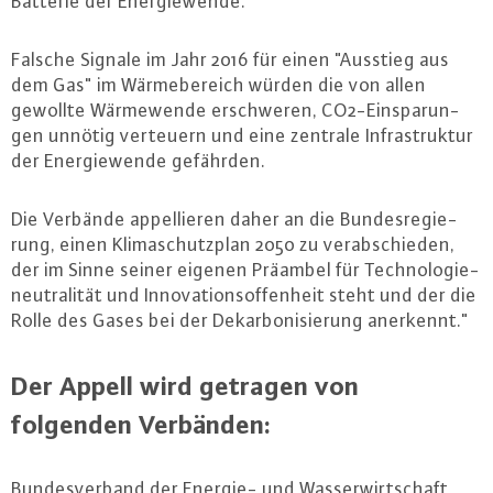
Batterie der En­er­gie­wen­de.
Falsche Signale im Jahr 2016 für einen "Ausstieg aus
dem Gas" im Wär­me­be­reich würden die von allen
gewollte Wär­me­wen­de er­schwe­ren, CO2-Ein­spa­run­
gen unnötig verteuern und eine zentrale In­fra­struk­tur
der En­er­gie­wen­de gefährden.
Die Verbände ap­pel­lie­ren daher an die Bun­des­re­gie­
rung, einen Kli­ma­schutz­plan 2050 zu ver­ab­schie­den,
der im Sinne seiner eigenen Präambel für Tech­no­lo­gie­
neu­tra­li­tät und In­no­va­ti­ons­of­fen­heit steht und der die
Rolle des Gases bei der Dekar­bo­ni­sie­rung anerkennt."
Der Appell wird getragen von
folgenden Verbänden:
Bun­des­ver­band der Energie- und Was­ser­wirt­schaft