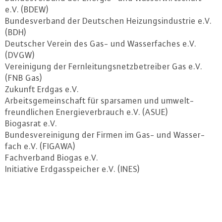
e.V. (BDEW)
Bun­des­ver­band der Deutschen Hei­zungs­in­dus­trie e.V.
(BDH)
Deutscher Verein des Gas- und Was­ser­fa­ches e.V.
(DVGW)
Ver­ei­ni­gung der Fern­lei­tungs­netz­be­trei­ber Gas e.V.
(FNB Gas)
Zukunft Erdgas e.V.
Ar­beits­ge­mein­schaft für sparsamen und um­welt­
freund­li­chen En­er­gie­ver­brauch e.V. (ASUE)
Biogasrat e.V.
Bun­des­ver­ei­ni­gung der Firmen im Gas- und Was­ser­
fach e.V. (FIGAWA)
Fach­ver­band Biogas e.V.
In­itia­ti­ve Erd­gas­spei­cher e.V. (INES)