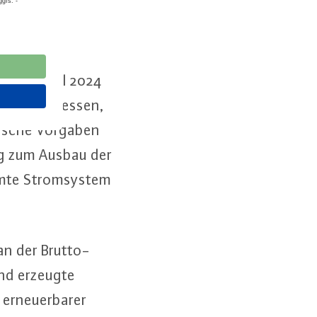
sten Quartal 2024
auch zu bemessen,
päi­sche Vorgaben
rung zum Ausbau der
amte Strom­sys­tem
an der Brut­to­
and erzeugte
r­neu­er­ba­rer