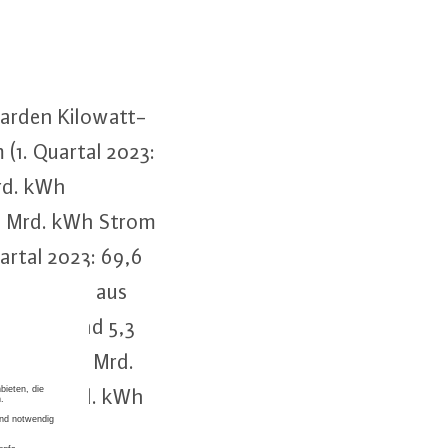
ar­den Ki­lo­watt­
 (1. Quartal 2023:
Mrd. kWh
,9 Mrd. kWh Strom
uartal 2023: 69,6
 Mrd. kWh aus
auf See und 5,3
wurden 60,5 Mrd.
ich 6,2 Mrd. kWh