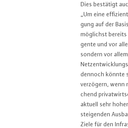
Dies bestätigt auc
„Um eine ef­fi­zi­en
gung auf der Basis
möglichst bereits 
gen­te und vor allem
sondern vor allem 
Netz­ent­wick­lung
dennoch könnte si
verzögern, wenn mit
chend pri­vat­wirt­
aktuell sehr hohen A
stei­gen­den Aus­ba
Ziele für den In­fr