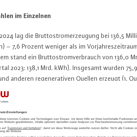
ah­len im Einzelnen
24 lag die Brut­to­strom­er­zeu­gung bei 136,5 Mil­li­
) – 7,6 Prozent weniger als im Vor­jah­res­zeit­raum
em stand ein Brut­to­strom­ver­brauch von 136,0 
rtal 2023: 138,1 Mrd. kWh). Insgesamt wurden 75
d anderen re­ge­ne­ra­ti­ven Quellen erzeugt (1. Q
 stammten 39,4 Mrd. kWh aus Wind an Land, 12,8
 kWh aus Pho­to­vol­ta­ik, 8,7 Mrd. kWh aus Wind 
r­kraft. Aus kon­ven­tio­nel­len En­er­gie­trä­gern 
r­jah­res­zeit­raum waren es 71,9 Mrd. kWh zuzügl