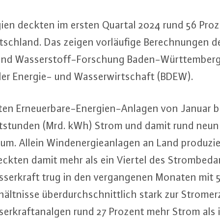
ergien deckten im ersten Quartal 2024 rund 56 Pr
tsch­land. Das zeigen vor­läu­fi­ge Be­rech­nun­gen 
- und Was­ser­stoff-For­schung Ba­den-Würt­tem­be
der Energie- und Was­ser­wirt­schaft (BDEW).
n Er­neu­er­ba­re-En­er­gi­en-An­la­gen von Januar 
o­watt­stun­den (Mrd. kWh) Strom und damit rund neu
raum. Allein Wind­ener­gie­an­la­gen an Land pro­du­zi
kten damit mehr als ein Viertel des Strom­be­da
­ser­kraft trug in den ver­gan­ge­nen Monaten mit
hält­nis­se über­durch­schnitt­lich stark zur Strom­e
s­ser­kraft­an­al­gen rund 27 Prozent mehr Strom als