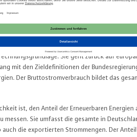
 Zwei Be­rech­nungs­mög­lich­kei­ten
r­ba­rer Energien am Brut­to­strom­ver­brauch im er
nt. Den Öko­strom­an­teil am Brut­to­strom­ver­br
­rech­nungs­grund­la­ge. Sie geht zurück auf eu­ro­
ng mit den Ziel­de­fi­ni­tio­nen der Bun­des­re­gie­
nergien. Der Brut­to­strom­ver­brauch bildet das ges
h­keit ist, den Anteil der Er­neu­er­ba­ren Energien 
 zu messen. Sie umfasst die gesamte in Deutsch­l
auch die ex­por­tier­ten Strom­men­gen. Der Anteil e