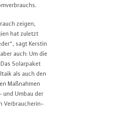
m­ver­brauchs.
­brauch zeigen,
ien hat zuletzt
eder“, sagt Kerstin
t aber auch: Um die
Das So­lar­pa­ket
­ta­ik als auch den
he­nen Maßnahmen
s- und Umbau der
 Ver­brau­che­rin­