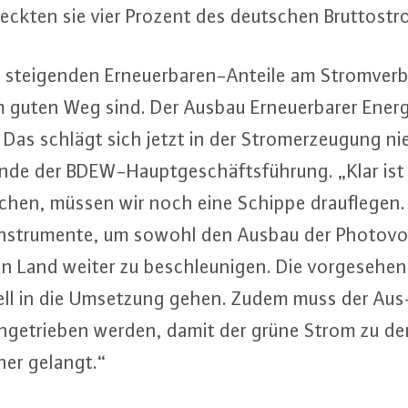
ckten sie vier Prozent des deutschen Brut­to­stro
 stei­gen­den Er­neu­er­ba­ren-An­tei­le am Strom­ver
 guten Weg sind. Der Ausbau Er­neu­er­ba­rer Energ
 Das schlägt sich jetzt in der Strom­er­zeu­gung ni
en­de der BDEW-Haupt­ge­schäfts­füh­rung. „Klar is
reichen, müssen wir noch eine Schippe drauf­le­gen. 
n­stru­men­te, um sowohl den Ausbau der Pho­to­vol
an Land weiter zu be­schleu­ni­gen. Die vor­ge­se­
ll in die Umsetzung gehen. Zudem muss der Au
n­ge­trie­ben werden, damit der grüne Strom zu den
her gelangt.“