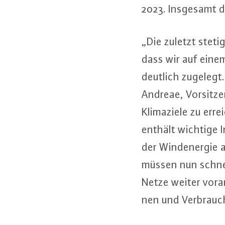
2023. Insgesamt de
„Die zuletzt stetig
dass wir auf einem
deutlich zugelegt.
Andreae, Vor­sit­z
Kli­ma­zie­le zu er
enthält wichtige I
der Wind­ener­gie 
müssen nun schne
Netze weiter vor­a
nen und Ver­brau­c