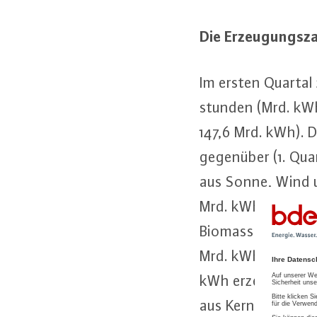
Die Er­zeu­gungs­z
Im ersten Quartal 20
stun­den (Mrd. kWh
147,6 Mrd. kWh). D
gegenüber (1. Qua
aus Sonne, Wind un
Mrd. kWh). Davon
Biomasse, 9,6 Mrd.
Mrd. kWh aus Was­se
kWh erzeugt. Im Vo
aus Kern­ener­gie.