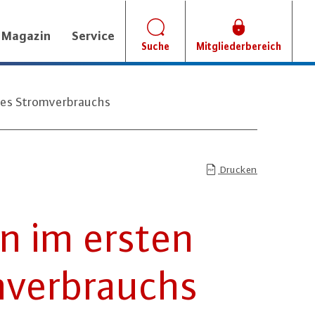
Magazin
Service
Suche
Mitgliederbereich
des Stromverbrauchs
Drucken
en im ersten
­ver­brauchs