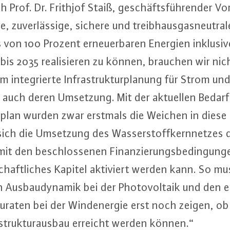
h Prof. Dr. Frithjof Staiß, ge­schäfts­füh­ren­der 
­te, zu­ver­läs­si­ge, sichere und treib­haus­gas­neu­tra
 von 100 Prozent er­neu­er­ba­ren Energien inklusiv
bis 2035 rea­li­sie­ren zu können, brauchen wir nic
 in­te­grier­te In­fra­struk­tur­pla­nung für Strom un
auch deren Umsetzung. Mit der aktuellen Be­darfs­
s­plan wurden zwar erstmals die Weichen in diese 
ch die Umsetzung des Was­ser­stoff­kern­net­zes 
 den be­schlos­se­nen Fi­nan­zie­rungs­be­din­gun­g
schaft­li­ches Kapitel aktiviert werden kann. So mu
us­bau­dy­na­mik bei der Pho­to­vol­ta­ik und den er­f
u­ra­ten bei der Wind­ener­gie erst noch zeigen, ob
a­struk­tur­aus­bau erreicht werden können.“