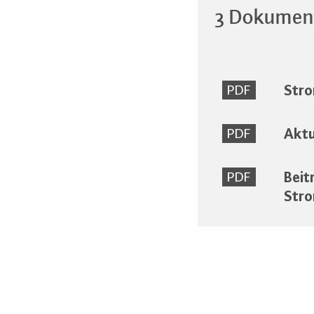
3 Dokumen
Stro
PDF
Akt
PDF
Beit
PDF
Stro