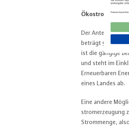
Öko­strom­an­teil:
Der Anteil er­neu­e
beträgt 55,8 Proze
ist die gängige Be
und steht im Einkla
Er­neu­er­ba­ren E
eines Landes ab.
Eine andere Mög­lic
strom­er­zeu­gung
Strom­men­ge, also 