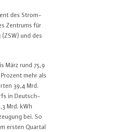
ozent des Strom­
des Zentrums für
rg (ZSW) und des
bis März rund 75,9
n Prozent mehr als
er­ten 39,4 Mrd.
rfs in Deutsch­
 5,3 Mrd. kWh
r­zeu­gung bei. So
 im ersten Quartal