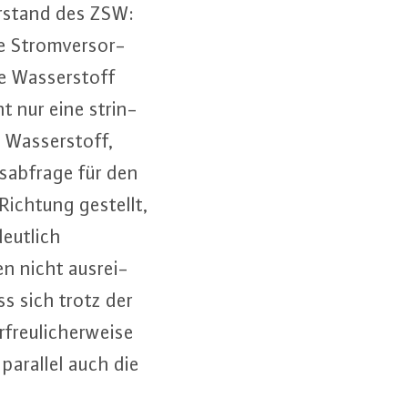
Vorstand des ZSW:
­le Strom­ver­sor­
e Was­ser­stoff
ht nur eine strin­
d Was­ser­stoff,
ab­fra­ge für den
Richtung gestellt,
deutlich
en nicht aus­rei­
ss sich trotz der
reu­li­cher­wei­se
 parallel auch die