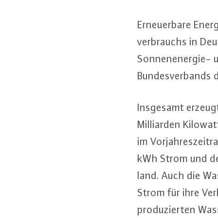
Er­neu­er­ba­re En
ver­brauchs in Deu
Son­nen­en­er­gie
Bun­des­ver­bands 
Insgesamt erzeugte
Mil­li­ar­den Ki­l
im Vor­jah­res­zeit­
kWh Strom und dec
land. Auch die Was
Strom für ihre Ver­
pro­du­zier­ten Wa