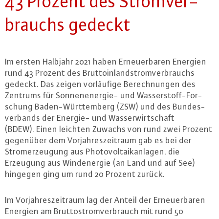
43 Prozent des Strom­ver­
brauchs gedeckt
Im ersten Halbjahr 2021 haben Er­neu­er­ba­ren Energien
rund 43 Prozent des Brut­to­in­land­strom­ver­brauchs
gedeckt. Das zeigen vor­läu­fi­ge Be­rech­nun­gen des
Zentrums für Son­nen­en­er­gie- und Was­ser­stoff-For­
schung Ba­den-Würt­tem­berg (ZSW) und des Bun­des­
ver­bands der Energie- und Was­ser­wirt­schaft
(BDEW). Einen leichten Zuwachs von rund zwei Prozent
gegenüber dem Vor­jah­res­zeit­raum gab es bei der
Strom­er­zeu­gung aus Pho­to­vol­ta­ik­an­la­gen, die
Erzeugung aus Wind­ener­gie (an Land und auf See)
hingegen ging um rund 20 Prozent zurück.
Im Vor­jah­res­zeit­raum lag der Anteil der Er­neu­er­ba­ren
Energien am Brut­to­strom­ver­brauch mit rund 50