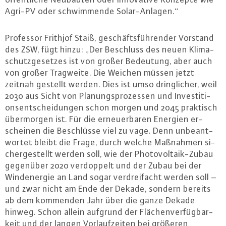
Agri-PV oder schwim­men­de So­lar-An­la­gen.“
Professor Frithjof Staiß, ge­schäfts­füh­ren­der Vorstand
des ZSW, fügt hinzu: „Der Beschluss des neuen Kli­ma­
schutz­ge­set­zes ist von großer Bedeutung, aber auch
von großer Tragweite. Die Weichen müssen jetzt
zeitnah gestellt werden. Dies ist umso dring­li­cher, weil
2030 aus Sicht von Pla­nungs­pro­zes­sen und In­ves­ti­ti­
ons­ent­schei­dun­gen schon morgen und 2045 praktisch
über­mor­gen ist. Für die er­neu­er­ba­ren Energien er­
schei­nen die Be­schlüs­se viel zu vage. Denn un­be­ant­
wor­tet bleibt die Frage, durch welche Maßnahmen si­
cher­ge­stellt werden soll, wie der Pho­to­vol­ta­ik-Zu­bau
gegenüber 2020 ver­dop­pelt und der Zubau bei der
Wind­ener­gie an Land sogar ver­drei­facht werden soll –
und zwar nicht am Ende der Dekade, sondern bereits
ab dem kommenden Jahr über die ganze Dekade
hinweg. Schon allein aufgrund der Flä­chen­ver­füg­bar­
keit und der langen Vor­lauf­zei­ten bei größeren