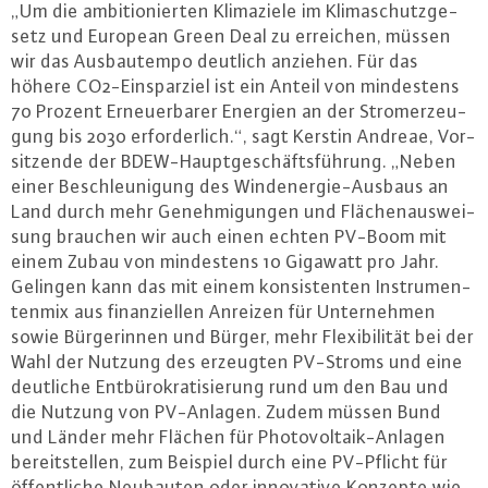
„Um die am­bi­tio­nier­ten Kli­ma­zie­le im Kli­ma­schutz­ge­
setz und European Green Deal zu erreichen, müssen
wir das Aus­bau­tem­po deutlich anziehen. Für das
höhere CO2-Ein­spar­ziel ist ein Anteil von min­des­tens
70 Prozent Er­neu­er­ba­rer Energien an der Strom­er­zeu­
gung bis 2030 er­for­der­lich.“, sagt Kerstin Andreae, Vor­
sit­zen­de der BDEW-Haupt­ge­schäfts­füh­rung. „Neben
einer Be­schleu­ni­gung des Wind­ener­gie-Aus­baus an
Land durch mehr Ge­neh­mi­gun­gen und Flä­chen­aus­wei­
sung brauchen wir auch einen echten PV-Boom mit
einem Zubau von min­des­tens 10 Gigawatt pro Jahr.
Gelingen kann das mit einem kon­sis­ten­ten In­stru­men­
ten­mix aus fi­nan­zi­el­len Anreizen für Un­ter­neh­men
sowie Bür­ge­rin­nen und Bürger, mehr Fle­xi­bi­li­tät bei der
Wahl der Nutzung des erzeugten PV-Stroms und eine
deutliche Ent­bü­ro­kra­ti­sie­rung rund um den Bau und
die Nutzung von PV-An­la­gen. Zudem müssen Bund
und Länder mehr Flächen für Pho­to­vol­ta­ik-An­la­gen
be­reit­stel­len, zum Beispiel durch eine PV-Pflicht für
öf­fent­li­che Neubauten oder in­no­va­ti­ve Konzepte wie