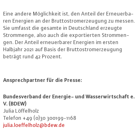
Eine andere Mög­lich­keit ist, den Anteil der Er­neu­er­ba­
ren Energien an der Brut­to­strom­er­zeu­gung zu messen.
Sie umfasst die gesamte in Deutsch­land erzeugte
Strom­men­ge, also auch die ex­por­tier­ten Strom­men­
gen. Der Anteil er­neu­er­ba­rer Energien im ersten
Halbjahr 2021 auf Basis der Brut­to­strom­er­zeu­gung
beträgt rund 42 Prozent.
An­sprech­part­ner für die Presse:
Bun­des­ver­band der Energie- und Was­ser­wirt­schaft e.
V. (BDEW)
Julia Löf­fel­holz
Telefon +49 (0)30 300199-1168
julia.​loeffelholz@​bdew.​de