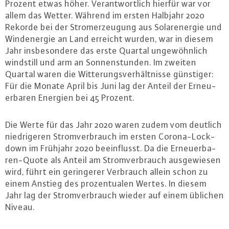
Prozent etwas höher. Ver­ant­wort­lich hierfür war vor
allem das Wetter. Während im ersten Halbjahr 2020
Rekorde bei der Strom­er­zeu­gung aus So­lar­ener­gie und
Wind­ener­gie an Land erreicht wurden, war in diesem
Jahr ins­be­son­de­re das erste Quartal un­ge­wöhn­lich
windstill und arm an Son­nen­stun­den. Im zweiten
Quartal waren die Wit­te­rungs­ver­hält­nis­se günstiger:
Für die Monate April bis Juni lag der Anteil der Er­neu­
er­ba­ren Energien bei 45 Prozent.
Die Werte für das Jahr 2020 waren zudem vom deutlich
nied­ri­ge­ren Strom­ver­brauch im ersten Co­ro­na-Lock­
down im Frühjahr 2020 be­ein­flusst. Da die Er­neu­er­ba­
ren-Quo­te als Anteil am Strom­ver­brauch aus­ge­wie­sen
wird, führt ein ge­rin­ge­rer Verbrauch allein schon zu
einem Anstieg des pro­zen­tua­len Wertes. In diesem
Jahr lag der Strom­ver­brauch wieder auf einem üblichen
Niveau.