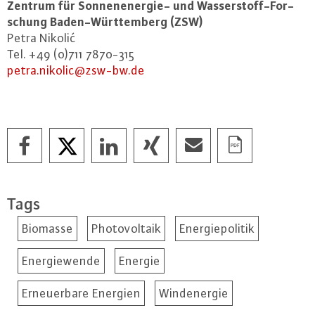
Zentrum für Son­nen­en­er­gie- und Was­ser­stoff-For­
schung Ba­den-Würt­tem­berg (ZSW)
Petra Nikolić
Tel. +49 (0)711 7870-315
petra.​nikolic@​zsw-​bw.​de
Tags
Biomasse
Photovoltaik
Energiepolitik
Energiewende
Energie
Erneuerbare Energien
Windenergie