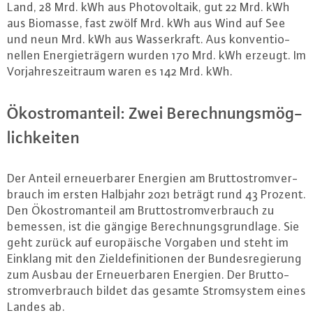
Land, 28 Mrd. kWh aus Pho­to­vol­ta­ik, gut 22 Mrd. kWh
aus Biomasse, fast zwölf Mrd. kWh aus Wind auf See
und neun Mrd. kWh aus Was­ser­kraft. Aus kon­ven­tio­
nel­len En­er­gie­trä­gern wurden 170 Mrd. kWh erzeugt. Im
Vor­jah­res­zeit­raum waren es 142 Mrd. kWh.
Öko­strom­an­teil: Zwei Be­rech­nungs­mög­
lich­kei­ten
Der Anteil er­neu­er­ba­rer Energien am Brut­to­strom­ver­
brauch im ersten Halbjahr 2021 beträgt rund 43 Prozent.
Den Öko­strom­an­teil am Brut­to­strom­ver­brauch zu
bemessen, ist die gängige Be­rech­nungs­grund­la­ge. Sie
geht zurück auf eu­ro­päi­sche Vorgaben und steht im
Einklang mit den Ziel­de­fi­ni­tio­nen der Bun­des­re­gie­rung
zum Ausbau der Er­neu­er­ba­ren Energien. Der Brut­to­
strom­ver­brauch bildet das gesamte Strom­sys­tem eines
Landes ab.