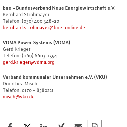
bne - Bun­des­ver­band Neue En­er­gie­wirt­schaft e.V.
Bernhard Stroh­may­er
Telefon: (030) 400 548-20
bernhard.​strohmayer@​bne-​online.​de
VDMA Power Systems (VDMA)
Gerd Krieger
Telefon: (069) 6603-1554
gerd.​krieger@​vdma.​org
Verband kom­mu­na­ler Un­ter­neh­men e.V. (VKU)
Dorothea Misch
Telefon: 0170 - 8580221
misch@​vku.​de