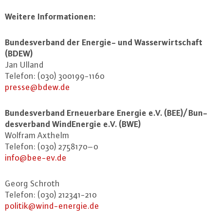
Weitere In­for­ma­tio­nen:
Bun­des­ver­band der Energie- und Was­ser­wirt­schaft
(BDEW)
Jan Ulland
Telefon: (030) 300199-1160
presse@​bdew.​de
Bun­des­ver­band Er­neu­er­ba­re Energie e.V. (BEE)/ Bun­
des­ver­band Wind­Ener­gie e.V. (BWE)
Wolfram Axthelm
Telefon: (030) 2758170–0
info@​bee-​ev.​de
Georg Schroth
Telefon: (030) 212341-210
politik@​wind-​energie.​de