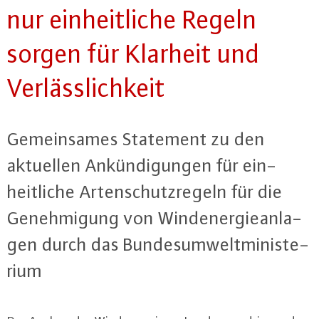
nur ein­heit­li­che Regeln
sorgen für Klarheit und
Ver­läss­lich­keit
Ge­mein­sa­mes Statement zu den
aktuellen An­kün­di­gun­gen für ein­
heit­li­che Ar­ten­schutz­re­geln für die
Ge­neh­mi­gung von Wind­ener­gie­an­la­
gen durch das Bun­des­um­welt­mi­nis­te­
ri­um