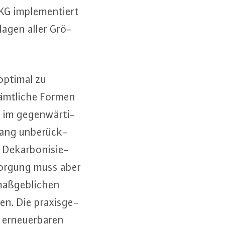
KG im­ple­men­tiert
a­gen aller Grö­
optimal zu
sämtliche Formen
e im ge­gen­wär­ti­
lang un­be­rück­
 Dekar­bo­ni­sie­
sor­gung muss aber
maß­geb­li­chen
ten. Die pra­xis­ge­
r­neu­er­ba­ren