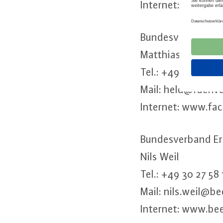
Internet: www.​agf
Bun­des­ver­band Bio
Matthias Held
Tel.: +49 30 27581
Mail: held@​fachv
Internet: www.​fa
Bun­des­ver­band Er­
Nils Weil
Tel.: +49 30 27 58 
Mail: nils.​weil@​be
Internet: www.​bee