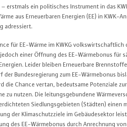
z – erstmals ein po­li­ti­sches In­stru­ment in das KW
rme aus Er­neu­er­ba­ren Energien (EE) in KWK-An­l
g adres­siert.
ce für EE-Wärme im KWKG volks­wirt­schaft­lich 
 jedoch einer Öffnung des EE-Wär­me­bo­nus für 
 Energien. Leider bleiben Er­neu­er­ba­re Brenn­stof­f
rf der Bun­des­re­gie­rung zum EE-Wär­me­bo­nus bis
rd die Chance vertan, be­deut­sa­me Po­ten­zia­le zur
 zu nutzen. Die lei­tungs­ge­bun­de­ne Wär­me­ver­
ver­dich­te­ten Sied­lungs­ge­bie­ten (Städten) einen 
hung der Kli­ma­schutz­zie­le im Ge­bäu­de­sek­tor leis
­tung des EE-Wär­me­bo­nus durch An­rech­nung von e