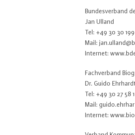
Bun­des­ver­band d
Jan Ulland
Tel: +49 30 30 199
Mail: jan.​ulland@​
Internet: www.​bd
Fach­ver­band Biog
Dr. Guido Ehrhard
Tel: +49 30 27 58 
Mail: guido.​ehrha
Internet: www.​bio
Verband Kom­mu­na­