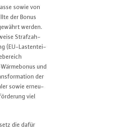
omasse sowie von
ollte der Bonus
e gewährt werden.
wei­se Straf­zah­
ng (EU-Las­ten­tei­
e­be­reich
E-Wär­me­bo­nus und
ns­for­ma­ti­on der
a­ler sowie er­neu­
ör­de­rung viel
­setz die dafür