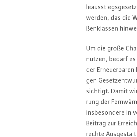
le­aus­stiegs­ge­set
werden, das die Wä
ßen­klas­sen hinwe
Um die große Chan
nutzen, bedarf es
der Er­neu­er­ba­ren
gen Ge­setz­ent­wu
sich­tigt. Damit wi
rung der Fernwärme
ins­be­son­de­re in 
Beitrag zur Er­rei­c
rech­te Aus­ge­stal