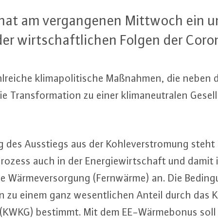
g hat am ver­gan­ge­nen Mittwoch ein um
der wirt­schaft­li­chen Folgen der Co­r
­rei­che kli­ma­po­li­ti­sche Maßnahmen, die neben d
 Trans­for­ma­ti­on zu einer kli­ma­neu­tra­len Ge­sel
des Ausstiegs aus der Koh­le­ver­stro­mung steht
­pro­zess auch in der En­er­gie­wirt­schaft und damit
­ne Wär­me­ver­sor­gung (Fernwärme) an. Die Be­din­
zu einem ganz we­sent­li­chen Anteil durch das 
z (KWKG) bestimmt. Mit dem EE-Wär­me­bo­nus soll