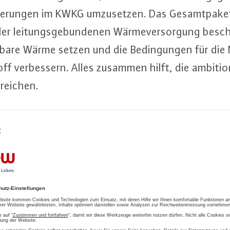
de­run­gen im KWKG um­zu­set­zen. Das Ge­samt­pa­k
 der lei­tungs­ge­bun­de­nen Wär­me­ver­sor­gung be­sc
r­ba­re Wärme setzen und die Be­din­gun­gen für di
f ver­bes­sern. Alles zusammen hilft, die am­bi­tio­
rreichen.
:
e­ef­fi­zi­enz­ver­band für Wärme, Kälte und KWK e.V
 352
w.​de