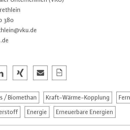
eth­lein
80 380
h­lein@​vku.​de
.​de
s / Biomethan
Kraft-Wärme-Kopplung
Fer
rstoff
Energie
Erneuerbare Energien