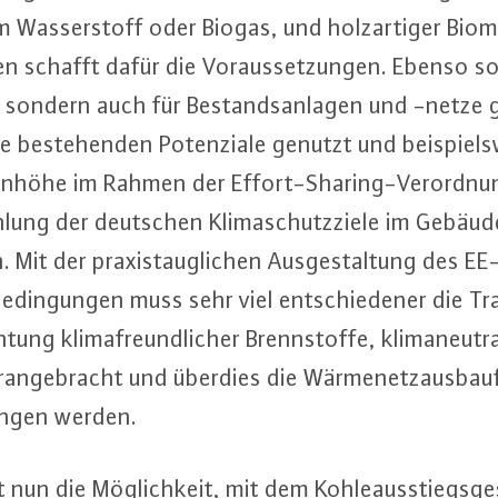
Was­ser­stoff oder Biogas, und holz­ar­ti­ger Bi
n schafft dafür die Vor­aus­set­zun­gen. Ebenso s
- sondern auch für Be­stands­an­la­gen und -netz
be­ste­hen­den Po­ten­zia­le genutzt und bei­spiels­
r­den­hö­he im Rahmen der Ef­fort-Sharing-Ver­ord­nu
­lung der deutschen Kli­ma­schutz­zie­le im Ge­bäu­d
Mit der pra­xis­taug­li­chen Aus­ge­stal­tung des E
­din­gun­gen muss sehr viel ent­schie­de­ner die Tra
ng kli­ma­freund­li­cher Brenn­stof­fe, kli­ma­neu­tr
­an­ge­bracht und überdies die Wär­me­netz­aus­bau­f
an­gen werden.
nun die Mög­lich­keit, mit dem Koh­le­aus­stiegs­ge