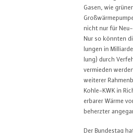
Gasen, wie grünem 
Groß­wär­me­pum­pe
nicht nur für Neu
Nur so könnten die 
lun­gen in Mil­li­a
lung) durch Ver­feh
vermieden werden. 
weiterer Rah­men­be
Kohle-KWK in Richtu
er­ba­rer Wärme vor
beherzter an­ge­g
Der Bundestag hat 