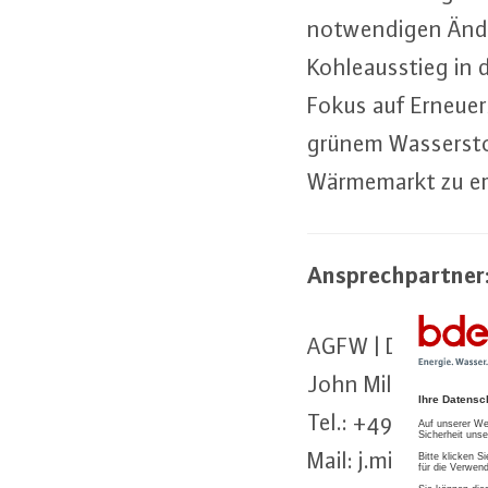
not­wen­di­gen Än­
Koh­le­aus­stieg in
Fokus auf Er­neu­e
grünem Was­ser­stof
Wär­me­markt zu e
An­sprech­part­ner
AGFW | Der En­er­gi
John Miller
Tel.: +49 69 6304
Mail: j.​miller@​agf