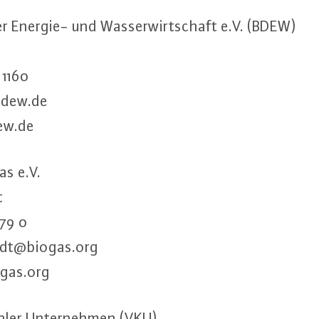
er Energie- und Was­ser­wirt­schaft e.V. (BDEW)
 1160
bdew.​de
ew.​de
as e.V.
t
179 0
rdt@​biogas.​org
gas.​org
ler Un­ter­neh­men (VKU)