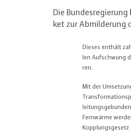
Die Bun­des­re­gie­run
ket zur Ab­mil­de­rung 
Dieses enthält zahl
len Auf­schwung die
ren.
Mit der Umsetzung 
Trans­for­ma­ti­ons
lei­tungs­ge­bun­de
Fernwärme werden 
Kopp­lungs­ge­set