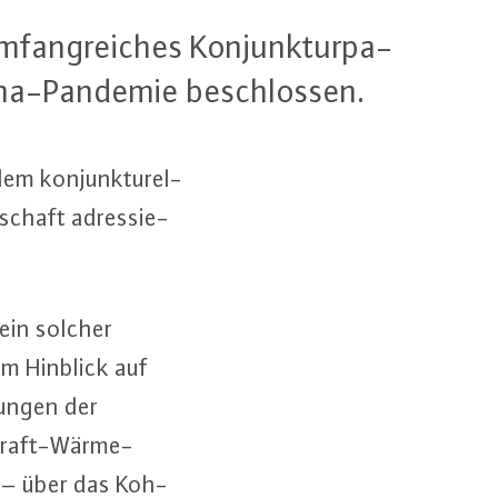
­fang­rei­ches Kon­junk­tur­pa­
o­na-Pan­de­mie be­schlos­sen.
em kon­junk­tu­rel­
l­schaft adres­sie­
 ein solcher
 im Hinblick auf
gun­gen der
Kraft-Wär­me-
 – über das Koh­