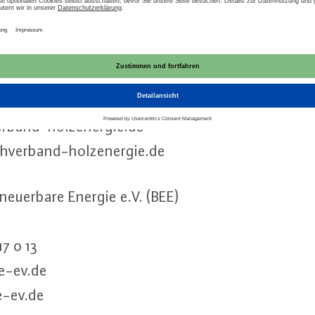
w.​de
­en­er­gie e.V. (BBE) / Fach­ver­band Holz­ener­gie e.
79 19
erband-​holzenergie.​de
chverband-​holzenergie.​de
neu­er­ba­re Energie e.V. (BEE)
17 0 13
e-​ev.​de
-​ev.​de