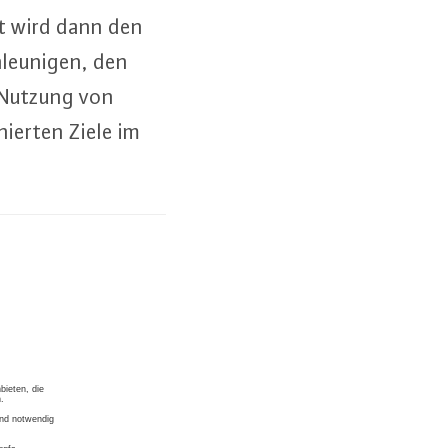
et wird dann den
hleu­ni­gen, den
e Nutzung von
nier­ten Ziele im
.