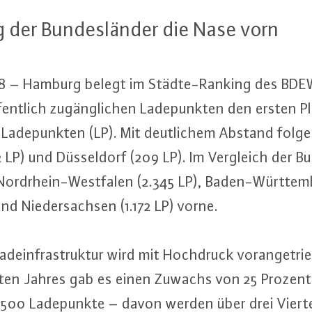
 der Bun­des­län­der die Nase vorn
8 – Hamburg belegt im Städ­te-Ran­king des BDEW-
­fent­lich zu­gäng­li­chen La­de­punk­ten den ersten 
 La­de­punk­ten (LP). Mit deut­li­chem Abstand fo
 LP) und Düs­sel­dorf (209 LP). Im Vergleich der Bun
 Nord­rhein-West­fa­len (2.345 LP), Ba­den-Würt­tem­
nd Nie­der­sach­sen (1.172 LP) vorne.
­ein­fra­struk­tur wird mit Hochdruck vor­an­ge­trie
zten Jahres gab es einen Zuwachs von 25 Prozent.
.500 La­de­punk­te – davon werden über drei Viertel