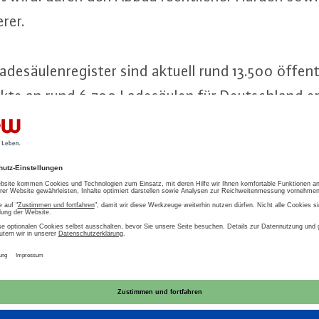
rer.
­säu­len­re­gis­ter sind aktuell rund 13.500 öf­fent­l
unk­te an rund 6.700 La­de­säu­len für Deutsch­land 
der. In die Erfassung ein­ge­flos­sen sind frei­wil­li
h­men und weiterer Markt­ak­teu­re wie Parkhaus- und 
e und Hotels. Ende Juni 2017 waren es rund 10.700 L
ser Pres­se­infor­ma­ti­on finden Sie auf unserer W