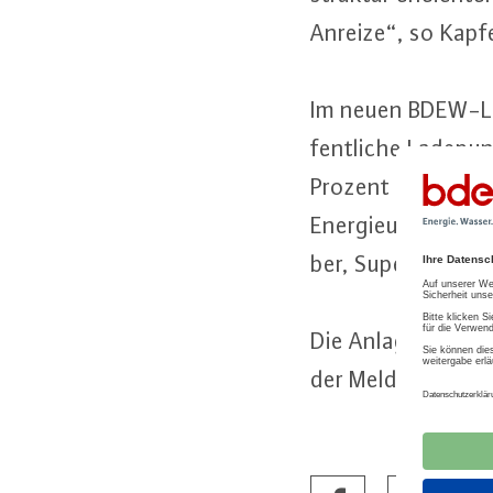
Anreize“, so Kapfe
Im neuen BDEW-La­de
fent­li­che La­de­p
Prozent Schnell­la­
En­er­gie­un­ter­ne
ber, Su­per­märk­t
Die Anlagen zu die
der Meldung.