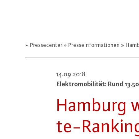
Pressecenter
Presseinformationen
Hambu
14.09.2018
Elek­tro­mo­bi­li­tät: Rund 13.
Hamburg wei
te-Ran­kin