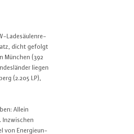
La­de­säu­len­re­
Platz, dicht gefolgt
lgen München (392
­des­län­der liegen
berg (2.205 LP),
­ben: Allein
 In­zwi­schen
 von En­er­gie­un­