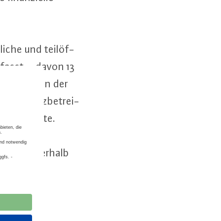
i­che und tei­l­öf­
erfasst – davon 13
­ge Meldungen der
Park­platz­be­trei­
a­de­punk­te.
ebsite unterhalb