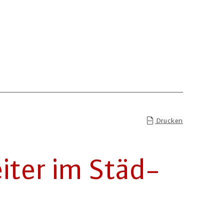
Drucken
i­ter im Städ­