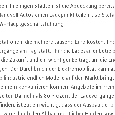
eben. In einigen Städten ist die Abdeckung bereit
Handvoll Autos einen Ladepunkt teilen“, so Stefa
EW-Haupt­ge­schäfts­füh­rung.
 Stationen, die mehrere tausend Euro kosten, find
r­gän­ge am Tag statt. „Für die La­de­säu­len­be­trei­
n in die Zukunft und ein wichtiger Beitrag, um die En­
en. Der Durch­bruch der Elek­tro­mo­bi­li­tät kann 
il­in­dus­trie endlich Modelle auf den Markt bringt
ren­nern kon­kur­rie­ren können. Angebote im Pre­m
weiter. Da mehr als 80 Prozent der La­de­vor­gän­
t­fin­den, ist zudem wichtig, dass der Ausbau der pr
ert wird: durch den Abbau recht­li­cher Hürden sowie f