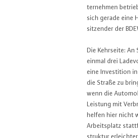
ter­neh­men betri
sich gerade eine 
sit­zen­der der BD
Die Kehrseite: An
einmal drei La­de­vo
eine In­ves­ti­ti­o
die Straße zu bring
wenn die Au­to­mo­b
Leistung mit Ver­b
helfen hier nicht 
Ar­beits­platz stat
struk­tur er­leich­t