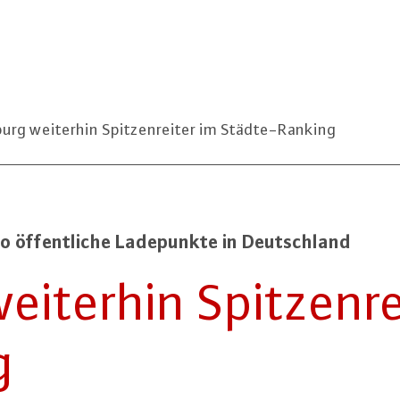
rg weiterhin Spitzenreiter im Städte-Ranking
500 öf­fent­li­che La­de­punk­te in Deutsch­land
terhin Spit­zen­re
g