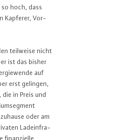
s so hoch, dass
n Kapferer, Vor­
en teilweise nicht
ber ist das bisher
er­gie­wen­de auf
aber erst gelingen,
, die in Preis und
i­um­seg­ment
ge zuhause oder am
ivaten Lad­ein­fra­
i­nan­zi­el­le