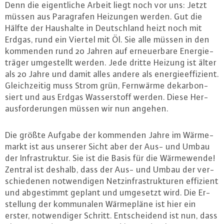
Denn die ei­gent­li­che Arbeit liegt noch vor uns: Jetzt
müssen aus Pa­ra­gra­fen Heizungen werden. Gut die
Hälfte der Haushalte in Deutsch­land heizt noch mit
Erdgas, rund ein Viertel mit Öl. Sie alle müssen in den
kommenden rund 20 Jahren auf er­neu­er­ba­re En­er­gie­
trä­ger um­ge­stellt werden. Jede dritte Heizung ist älter
als 20 Jahre und damit alles andere als en­er­gie­ef­fi­zi­ent.
Gleich­zei­tig muss Strom grün, Fernwärme dekar­bon­
siert und aus Erdgas Was­ser­stoff werden. Diese Her­
aus­for­de­run­gen müssen wir nun angehen.
Die größte Aufgabe der kommenden Jahre im Wär­me­
markt ist aus unserer Sicht aber der Aus- und Umbau
der In­fra­struk­tur. Sie ist die Basis für die Wär­me­wen­de!
Zentral ist deshalb, dass der Aus- und Umbau der ver­
schie­de­nen not­wen­di­gen Netz­in­fra­struk­tu­ren effizient
und ab­ge­stimmt geplant und umgesetzt wird. Die Er­
stel­lung der kom­mu­na­len Wär­me­plä­ne ist hier ein
erster, not­wen­di­ger Schritt. Ent­schei­dend ist nun, dass