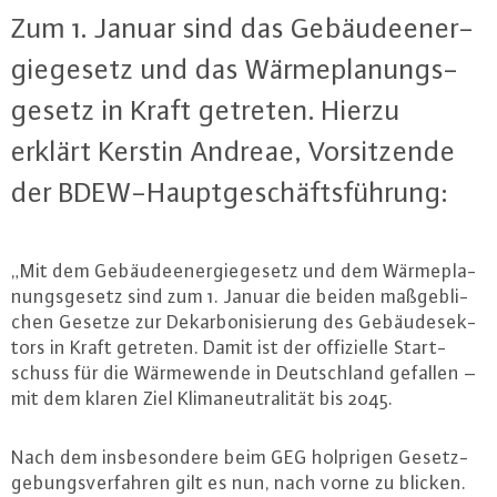
Zum 1. Januar sind das Ge­bäu­de­ener­
gie­ge­setz und das Wär­me­pla­nungs­
ge­setz in Kraft getreten. Hierzu
erklärt Kerstin Andreae, Vor­sit­zen­de
der BDEW-Haupt­ge­schäfts­füh­rung:
„Mit dem Ge­bäu­de­ener­gie­ge­setz und dem Wär­me­pla­
nungs­ge­setz sind zum 1. Januar die beiden maß­geb­li­
chen Gesetze zur Dekar­bo­ni­sie­rung des Ge­bäu­de­sek­
tors in Kraft getreten. Damit ist der of­fi­zi­el­le Start­
schuss für die Wär­me­wen­de in Deutsch­land gefallen –
mit dem klaren Ziel Kli­ma­neu­tra­li­tät bis 2045.
Nach dem ins­be­son­de­re beim GEG holprigen Ge­setz­
ge­bungs­ver­fah­ren gilt es nun, nach vorne zu blicken.