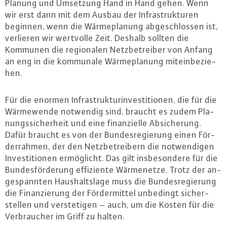
Planung und Umsetzung Hand in Hand gehen. Wenn
wir erst dann mit dem Ausbau der In­fra­struk­tu­ren
beginnen, wenn die Wär­me­pla­nung ab­ge­schlos­sen ist,
verlieren wir wertvolle Zeit. Deshalb sollten die
Kommunen die re­gio­na­len Netz­be­trei­ber von Anfang
an eng in die kommunale Wär­me­pla­nung mit­ein­be­zie­
hen.
Für die enormen In­fra­struk­tur­in­ves­ti­tio­nen, die für die
Wär­me­wen­de notwendig sind, braucht es zudem Pla­
nungs­si­cher­heit und eine fi­nan­zi­el­le Ab­si­che­rung.
Dafür braucht es von der Bun­des­re­gie­rung einen För­
der­rah­men, der den Netz­be­trei­bern die not­wen­di­gen
In­ves­ti­tio­nen er­mög­licht. Das gilt ins­be­son­de­re für die
Bun­des­för­de­rung ef­fi­zi­en­te Wär­me­net­ze. Trotz der an­
ge­spann­ten Haus­halts­la­ge muss die Bun­des­re­gie­rung
die Fi­nan­zie­rung der För­der­mit­tel unbedingt si­cher­
stel­len und ver­ste­ti­gen – auch, um die Kosten für die
Ver­brau­cher im Griff zu halten.