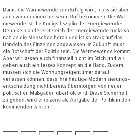
Damit die Wär­me­wen­de zum Erfolg wird, muss sie aber
auch wieder einen besseren Ruf bekommen. Die Wär­
me­wen­de ist die Kö­nigs­dis­zi­plin der En­er­gie­wen­de:
Denn kein anderer Bereich der En­er­gie­wen­de rückt so
nah an die Menschen heran und ist so stark auf das
Handeln des Einzelnen an­ge­wie­sen. In Zukunft muss
die Botschaft der Politik sein: Die Wär­me­wen­de kommt.
Aber wir lassen euch fi­nan­zi­ell nicht im Stich und wir
geben euch ein festes Konzept an die Hand. Zudem
müssen sich die Woh­nungs­ei­gen­tü­mer darauf
verlassen können, dass ihre heutige Mo­der­ni­sie­rungs­
ent­schei­dung nicht bereits über­mor­gen von neuen
po­li­ti­schen Maßgaben überholt wird. Diese Si­cher­heit
zu geben, wird eine zentrale Aufgabe der Politik in den
kommenden Jahren.“