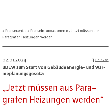
Pressecenter
Presseinformationen
„Jetzt müssen aus
Paragrafen Heizungen werden“
02.01.2024
Drucken
BDEW zum Start von Ge­bäu­de­ener­gie- und Wär­
me­pla­nungs­ge­setz:
„Jetzt müssen aus Pa­ra­
gra­fen Heizungen werden“