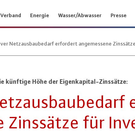
Verband
Energie
Wasser/Abwasser
Presse
ver Netzausbaubedarf erfordert angemessene Zinssätze 
e künftige Höhe der Ei­gen­ka­pi­tal-Zins­sät­ze:
tz­aus­bau­be­darf 
 Zinssätze für In­ves