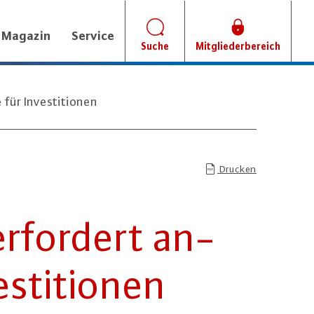
Magazin
Service
Suche
Mitgliederbereich
für Investitionen
Drucken
erfordert an­
­ti­tio­nen