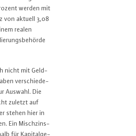
 Prozent werden mit
tz von aktuell 3,08
einem realen
e­rungs­be­hör­de
ich nicht mit Geld­
 haben ver­schie­de­
 zur Auswahl. Die
icht zuletzt auf
er stehen hier in
o­ren. Ein Misch­zins­
alb für Ka­pi­tal­ge­