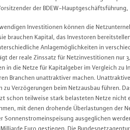
or­sit­zen­der der BDEW-Haupt­ge­schäfts­füh­rung, 
en­di­gen In­ves­ti­tio­nen können die Netz­un­ter­n
e brauchen Kapital, das In­ves­to­ren be­reit­stel­len
­ter­schied­li­che An­la­ge­mög­lich­kei­ten in ver­sch
 der reale Zinssatz für Netz­in­ves­ti­tio­nen nur 
nen in die Netze für Ka­pi­tal­ge­ber im Vergleich zu In
ren Branchen un­at­trak­ti­ver machen. Un­at­trak­ti­ve I
 zu Ver­zö­ge­run­gen beim Netz­aus­bau führen. D
tzt schon teilweise stark be­las­te­ten Netze nicht
men, mit denen drohende Über­las­tun­gen der N
 Son­nen­strom­ein­spei­sung aus­ge­gli­chen werd
 Milliarde Euro gestiegen. Die Bun­des­netz­agen­tu