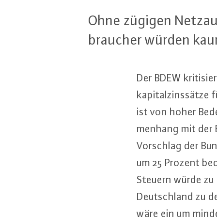
Ohne zügigen Netz­aus
brau­cher würden kaum v
Der BDEW kri­ti­sie
ka­pi­tal­zins­sät­z
ist von hoher Bed
men­hang mit der E
Vorschlag der Bun­d
um 25 Prozent bede
Steuern würde zu 
Deutsch­land zu de
wäre ein um min­des