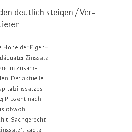
den deutlich steigen / Ver­
ie­ren
­ne Höhe der Ei­gen­
­ad­äqua­ter Zinssatz
­re im Zu­sam­
den. Der aktuelle
­tal­zins­sat­zes
,64 Prozent nach
das obwohl
hlt. Sach­ge­recht
zins­satz", sagte