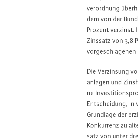
ver­ord­nung überh
dem von der Bun­des
Prozent verzinst.
Zinssatz von 3,8 P
vor­ge­schla­ge­ne
Die Ver­zin­sung vo
an­la­gen und Zinsh
ne In­ves­ti­ti­ons­
Ent­schei­dung, in w
Grundlage der er­zi
Kon­kur­renz zu al­te
satz von unter drei 