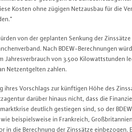
iese Kosten ohne zügigen Netz­aus­bau für die Ver
den."
 würden von der geplanten Senkung der Zinssätz
 Bran­chen­ver­band. Nach BDEW-Be­rech­nun­gen wür
 Jah­res­ver­brauch von 3.500 Ki­lo­watt­stun­den l
n Netz­ent­gel­ten zahlen.
ng ihres Vor­schlags zur künftigen Höhe des Zins­sa
z­agen­tur darüber hinaus nicht, dass die Fi­nan­zie­r
z­markt­kri­se deutlich gestiegen sind, so der BDEW
ie bei­spiels­wei­se in Frank­reich, Groß­bri­tan­ni­e
r in die Be­rech­nung der Zinssätze ein­be­zo­gen. E