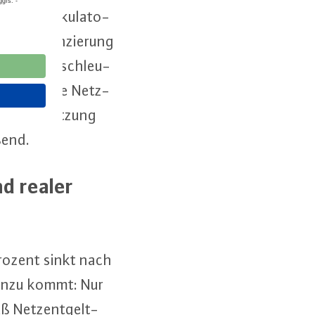
hi­gen kal­ku­la­to­
m die Fi­nan­zie­rung
us­bau zu be­schleu­
­sen für die Netz­
r Vor­aus­set­zung
ßend.
nd realer
Prozent sinkt nach
 Hinzu kommt: Nur
äß Netz­ent­gelt­