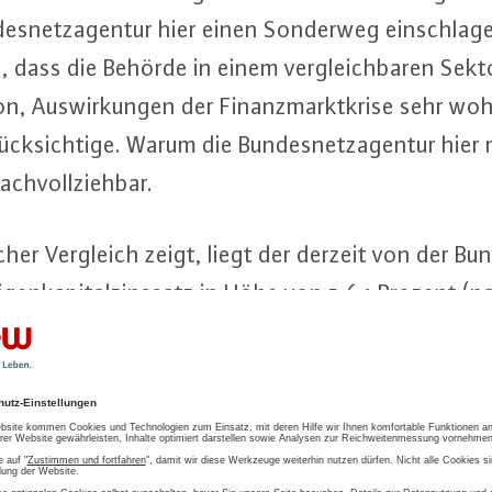
­des­netz­agen­tur hier einen Sonderweg ein­schla­g
sei, dass die Behörde in einem ver­gleich­ba­ren Sek
ti­on, Aus­wir­kun­gen der Fi­nanz­markt­kri­se sehr 
ück­sich­ti­ge. Warum die Bun­des­netz­agen­tur hier
ch­voll­zieh­bar.
scher Vergleich zeigt, liegt der derzeit von der Bun
Ei­gen­ka­pi­tal­zins­satz in Höhe von 5,64 Prozent 
Plätze Europas. Andere Re­gu­lie­rungs­be­hör­de 
rg, Schweiz etc. haben aktuell deutlich höhere 
u einer er­heb­li­chen Ver­schlech­te­rung der In­ves­ti
ze in Deutsch­land führen", so Kapferer.