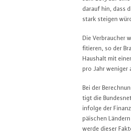
darauf hin, dass d
stark steigen wür
Die Ver­brau­cher
fi­tie­ren, so der
Haushalt mit einem
pro Jahr weniger a
Bei der Be­rech­nu
tigt die Bun­des­net
infolge der Fi­nan
päi­schen Ländern w
werde dieser Fakto