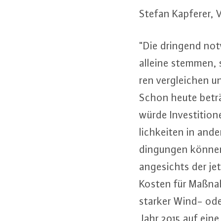
Stefan Kapferer, V
"Die dringend not­w
alleine stemmen, si
ren ver­glei­chen un
Schon heute beträgt
würde In­ves­ti­tio­
lich­kei­ten in ande
din­gun­gen können
an­ge­sichts der je
Kosten für Maßnah
starker Wind- oder
Jahr 2015 auf eine