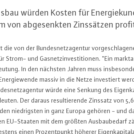
­bau würden Kosten für En­er­gie­kun­
on ab­ge­senk­ten Zins­sät­zen pro­fi­t
rt die von der Bun­des­netz­agen­tur vor­ge­schla­ge
e für Strom- und Gas­netz­in­ves­ti­tio­nen. "Ein markt
eutung. In den nächsten Jahren muss ins­be­son­de
n­er­gie­wen­de massiv in die Netze in­ves­tiert wer
es­netz­agen­tur würde eine Senkung des Ei­gen­ka­pi
uten. Der daraus re­sul­tie­ren­de Zinssatz von 5
den nied­rigs­ten in ganz Europa gehören - und 
n EU-Staa­ten mit dem größten Aus­bau­be­darf zä
­tens einen Pro­zent­punkt höherer Ei­gen­ka­pi­tal­