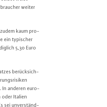
­brau­cher weiter
e zudem kaum pro­
de ein typischer
ediglich 5,30 Euro
t­zes be­rück­sich­
ungs­ri­si­ken
. In anderen eu­ro­
n oder Italien
s sei un­ver­ständ­