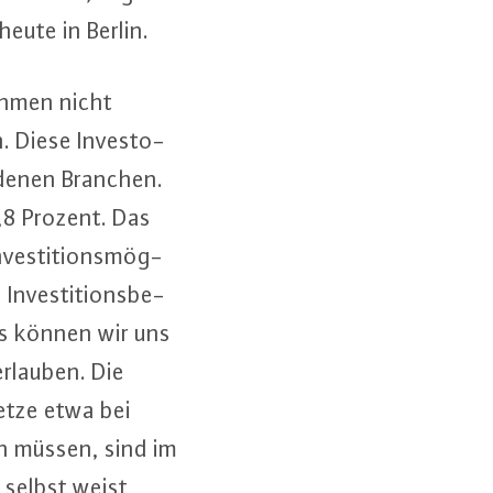
heute in Berlin.
eh­men nicht
. Diese In­ves­to­
ie­de­nen Branchen.
3,8 Prozent. Das
­ves­ti­ti­ons­mög­
n­ves­ti­ti­ons­be­
as können wir uns
 erlauben. Die
etze etwa bei
en müssen, sind im
r selbst weist