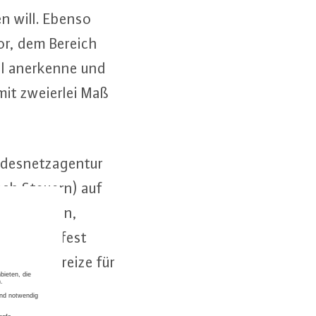
en will. Ebenso
tor, dem Bereich
wohl anerkenne und
 mit zweierlei Maß
­des­netz­agen­tur
(nach Steuern) auf
wie Norwegen,
Zinssätze fest
­ti­ons­an­rei­ze für