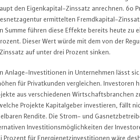
aupt den Ei­gen­ka­pi­tal-Zins­satz anrechnen. 60
­netz­agen­tur er­mit­tel­ten Fremd­ka­pi­tal-Zins­sa
 In Summe führen diese Effekte bereits heute zu 
rozent. Dieser Wert würde mit dem von der Re­gu­li
n Zinssatz auf unter drei Prozent sinken.
n An­la­ge-In­ves­ti­tio­nen in Un­ter­neh­men lässt s
öhen für Pri­vat­kun­den ver­glei­chen. In­ves­to­ren
pro­jek­te aus ver­schie­de­nen Wirt­schafts­bran­chen
elche Projekte Ka­pi­tal­ge­ber in­ves­tie­ren, fällt n
el­ba­ren Rendite. Die Strom- und Gas­netz­be­trei­b
r­na­ti­ven In­ves­ti­ti­ons­mög­lich­kei­ten der In­ves­t
Prozent für En­er­gie­netz­in­ves­ti­tio­nen wäre desh