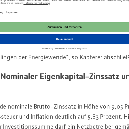
n markt­ge­rech­ten, in­ter­na­tio­nal wett­be­werbs­fä­
­tal­zins­sät­zen ist ein we­sent­li­cher Be­stand­teil, u
k­tur si­cher­zu­stel­len, den er­for­der­li­chen Netz-a
uch er­heb­li­che unnötige Kosten aus Net­z­eng­päs
ern. Aus­rei­chen­de In­ves­ti­ti­ons­an­rei­ze sind dahe
lingen der En­er­gie­wen­de", so Kapferer ab­schlie­
 Nominaler Ei­gen­ka­pi­tal-Zins­satz u
nde nominale Brut­to-Zins­satz in Höhe von 9,05 
­steu­er und Inflation deutlich auf 5,83 Prozent.
In­ves­ti­ti­ons­sum­me darf ein Netz­be­trei­ber gem