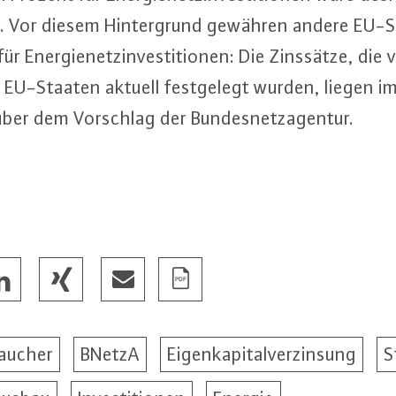
iv. Vor diesem Hin­ter­grund gewähren andere EU-S
 für En­er­gie­netz­in­ves­ti­tio­nen: Die Zinssätze, die
 EU-Staa­ten aktuell fest­ge­legt wurden, liegen i
 über dem Vorschlag der Bun­des­netz­agen­tur.
aucher
BNetzA
Eigenkapitalverzinsung
S