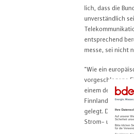
lich, dass die Bun
un­ver­ständ­lich 
Te­le­kom­mu­ni­ka­
ent­spre­chend be­r
messe, sei nicht na
"Wie ein eu­ro­päi­
vor­ge­schla­ge­ne 
einem der letzten 
Finnland, Luxembu
gelegt. Dies würde z
Strom- und Gasnet