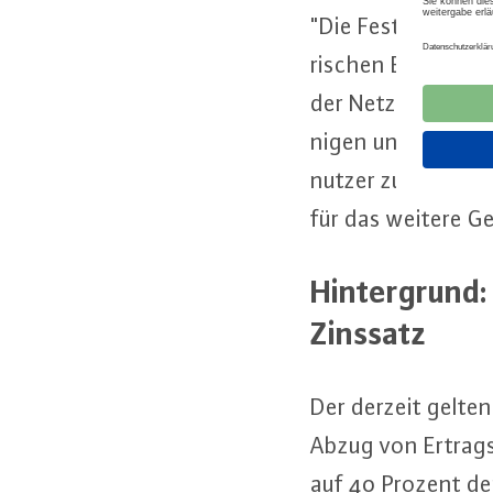
"Die Fest­le­gung vo
ri­schen Ei­gen­ka­pi
der Netz­in­fra­stru
ni­gen und damit a
nut­zer zu ver­hin­d
für das weitere Ge
Hin­ter­grund:
Zinssatz
Der derzeit gelte
Abzug von Er­trags
auf 40 Prozent der 