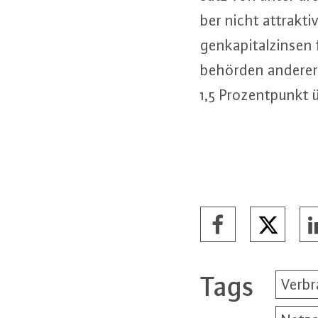
ber nicht attrakt
gen­ka­pi­tal­zin­sen
be­hör­den anderer
1,5 Pro­zent­punkt
Tags
Verbr