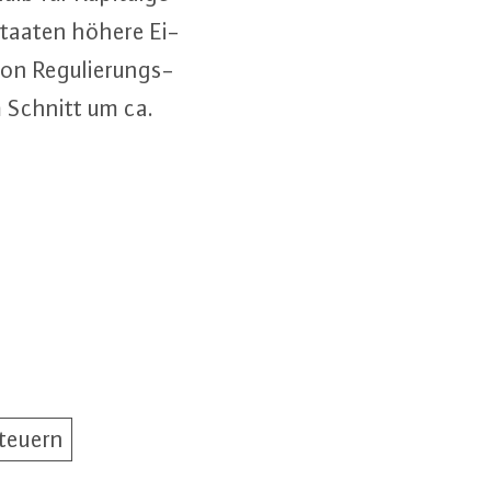
taa­ten höhere Ei­
 von Re­gu­lie­rungs­
m Schnitt um ca.
teuern