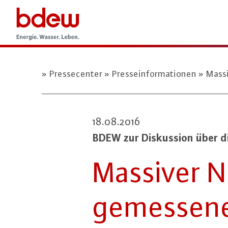
Pressecenter
Presseinformationen
Massi
18.08.2016
BDEW zur Dis­kus­si­on über di
Massiver Ne
ge­mes­se­ne