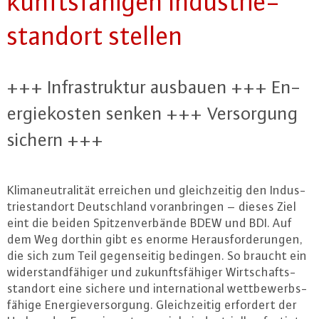
kunfts­fä­hi­gen In­dus­trie­
stand­ort stellen
+++ In­fra­struk­tur ausbauen +++ En­
er­gie­kos­ten senken +++ Ver­sor­gung
sichern +++
Kli­ma­neu­tra­li­tät erreichen und gleich­zei­tig den In­dus­
trie­stand­ort Deutsch­land vor­an­brin­gen – dieses Ziel
eint die beiden Spit­zen­ver­bän­de BDEW und BDI. Auf
dem Weg dorthin gibt es enorme Her­aus­for­de­run­gen,
die sich zum Teil ge­gen­sei­tig bedingen. So braucht ein
wi­der­stand­fä­hi­ger und zu­kunfts­fä­hi­ger Wirt­schafts­
stand­ort eine sichere und in­ter­na­tio­nal wett­be­werbs­
fä­hi­ge En­er­gie­ver­sor­gung. Gleich­zei­tig erfordert der