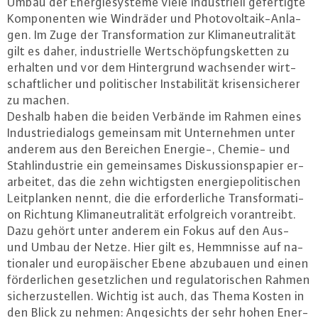
Umbau der En­er­gie­sys­te­me viele in­dus­tri­ell ge­fer­tig­te
Kom­po­nen­ten wie Windräder und Pho­to­vol­ta­ik-An­la­
gen. Im Zuge der Trans­for­ma­ti­on zur Kli­ma­neu­tra­li­tät
gilt es daher, in­dus­tri­el­le Wert­schöp­fungs­ket­ten zu
erhalten und vor dem Hin­ter­grund wach­sen­der wirt­
schaft­li­cher und po­li­ti­scher In­sta­bi­li­tät kri­sen­si­che­rer
zu machen.
Deshalb haben die beiden Verbände im Rahmen eines
In­dus­trie­dia­logs gemeinsam mit Un­ter­neh­men unter
anderem aus den Bereichen Energie-, Chemie- und
Stahl­in­dus­trie ein ge­mein­sa­mes Dis­kus­si­ons­pa­pier er­
ar­bei­tet, das die zehn wich­tigs­ten en­er­gie­po­li­ti­schen
Leit­plan­ken nennt, die die er­for­der­li­che Trans­for­ma­ti­
on Richtung Kli­ma­neu­tra­li­tät er­folg­reich vor­an­treibt.
Dazu gehört unter anderem ein Fokus auf den Aus-
und Umbau der Netze. Hier gilt es, Hemmnisse auf na­
tio­na­ler und eu­ro­päi­scher Ebene abzubauen und einen
för­der­li­chen ge­setz­li­chen und re­gu­la­to­ri­schen Rahmen
si­cher­zu­stel­len. Wichtig ist auch, das Thema Kosten in
den Blick zu nehmen: An­ge­sichts der sehr hohen En­er­