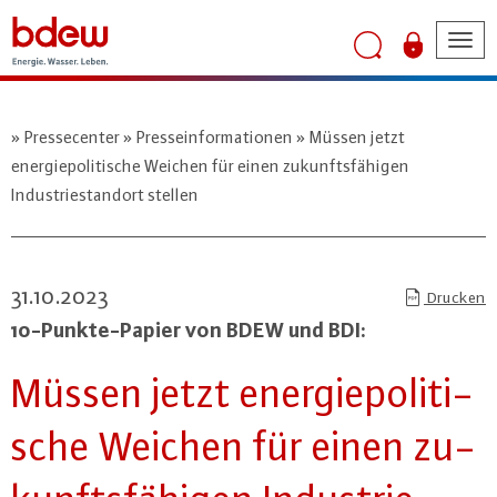
Tog
nav
Pressecenter
Presseinformationen
Müssen jetzt
energiepolitische Weichen für einen zukunftsfähigen
Industriestandort stellen
31.10.2023
Drucken
10-Punk­te-Pa­pier von BDEW und BDI:
Müssen jetzt en­er­gie­po­li­ti­
sche Weichen für einen zu­