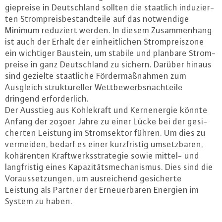
gie­prei­se in Deutsch­land sollten die staatlich in­du­zier­
ten Strom­preis­be­stand­tei­le auf das not­wen­di­ge
Minimum reduziert werden. In diesem Zu­sam­men­hang
ist auch der Erhalt der ein­heit­li­chen Strom­preis­zo­ne
ein wichtiger Baustein, um stabile und planbare Strom­
prei­se in ganz Deutsch­land zu sichern. Darüber hinaus
sind gezielte staat­li­che För­der­maß­nah­men zum
Ausgleich struk­tu­rel­ler Wett­be­werbs­nach­tei­le
dringend er­for­der­lich.
Der Ausstieg aus Koh­le­kraft und Kern­ener­gie könnte
Anfang der 2030er Jahre zu einer Lücke bei der ge­si­
cher­ten Leistung im Strom­sek­tor führen. Um dies zu
vermeiden, bedarf es einer kurz­fris­tig um­setz­ba­ren,
ko­hä­ren­ten Kraft­werks­stra­te­gie sowie mittel- und
lang­fris­tig eines Ka­pa­zi­täts­me­cha­nis­mus. Dies sind die
Vor­aus­set­zun­gen, um aus­rei­chend ge­si­cher­te
Leistung als Partner der Er­neu­er­ba­ren Energien im
System zu haben.