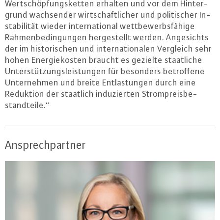
Wert­schöp­fungs­ket­ten erhalten und vor dem Hin­ter­
grund wach­sen­der wirt­schaft­li­cher und po­li­ti­scher In­
sta­bi­li­tät wieder in­ter­na­tio­nal wett­be­werbs­fä­hi­ge
Rah­men­be­din­gun­gen her­ge­stellt werden. An­ge­sichts
der im his­to­ri­schen und in­ter­na­tio­na­len Vergleich sehr
hohen En­er­gie­kos­ten braucht es gezielte staat­li­che
Un­ter­stüt­zungs­leis­tun­gen für besonders be­trof­fe­ne
Un­ter­neh­men und breite Ent­las­tun­gen durch eine
Reduktion der staatlich in­du­zier­ten Strom­preis­be­
stand­tei­le.“
Ansprechpartner