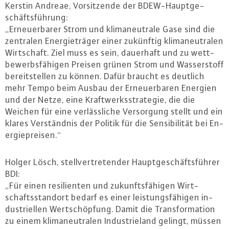
Kerstin Andreae, Vor­sit­zen­de der BDEW-Haupt­ge­
schäfts­füh­rung:
„Er­neu­er­ba­rer Strom und kli­ma­neu­tra­le Gase sind die
zentralen En­er­gie­trä­ger einer zukünftig kli­ma­neu­tra­len
Wirt­schaft. Ziel muss es sein, dauerhaft und zu wett­
be­werbs­fä­hi­gen Preisen grünen Strom und Was­ser­stoff
be­reit­stel­len zu können. Dafür braucht es deutlich
mehr Tempo beim Ausbau der Er­neu­er­ba­ren Energien
und der Netze, eine Kraft­werks­stra­te­gie, die die
Weichen für eine ver­läss­li­che Ver­sor­gung stellt und ein
klares Ver­ständ­nis der Politik für die Sen­si­bi­li­tät bei En­
er­gie­prei­sen.“
Holger Lösch, stell­ver­tre­ten­der Haupt­ge­schäfts­füh­rer
BDI:
„Für einen resi­li­en­ten und zu­kunfts­fä­hi­gen Wirt­
schafts­stand­ort bedarf es einer leis­tungs­fä­hi­gen in­
dus­tri­el­len Wert­schöp­fung. Damit die Trans­for­ma­ti­on
zu einem kli­ma­neu­tra­len In­dus­trie­land gelingt, müssen