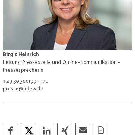
Birgit Heinrich
Leitung Pres­se­stel­le und On­line-Kom­mu­ni­ka­ti­on -
Pres­se­spre­che­rin
+49 30 300199-1170
presse@​bdew.​de