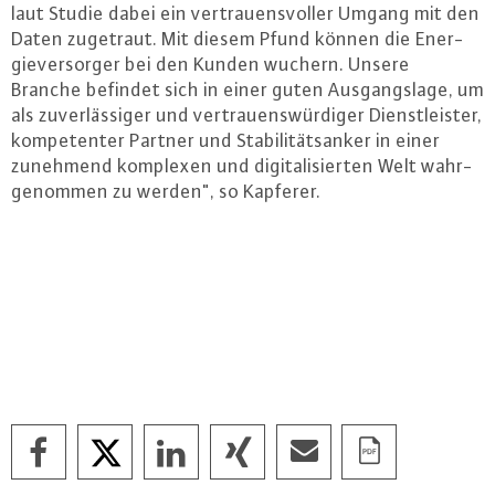
laut Studie dabei ein ver­trau­ens­vol­ler Umgang mit den
Daten zugetraut. Mit diesem Pfund können die En­er­
gie­ver­sor­ger bei den Kunden wuchern. Unsere
Branche befindet sich in einer guten Aus­gangs­la­ge, um
als zu­ver­läs­si­ger und ver­trau­ens­wür­di­ger Dienst­leis­ter,
kom­pe­ten­ter Partner und Sta­bi­li­täts­an­ker in einer
zunehmend komplexen und di­gi­ta­li­sier­ten Welt wahr­
ge­nom­men zu werden", so Kapferer.