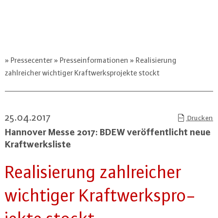
Pressecenter
Presseinformationen
Realisierung
zahlreicher wichtiger Kraftwerksprojekte stockt
25.04.2017
Drucken
Hannover Messe 2017: BDEW ver­öf­fent­licht neue
Kraft­werks­lis­te
Rea­li­sie­rung zahl­rei­cher
wichtiger Kraft­werks­pro­