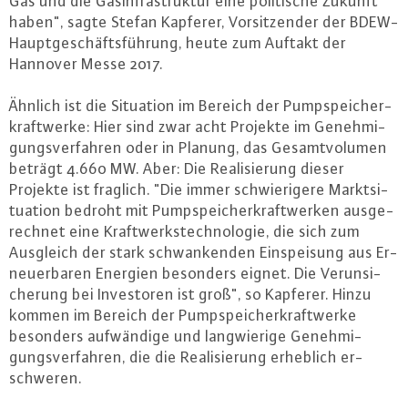
Gas und die Gas­in­fra­struk­tur eine po­li­ti­sche Zukunft
haben", sagte Stefan Kapferer, Vor­sit­zen­der der BDEW-
Haupt­ge­schäfts­füh­rung, heute zum Auftakt der
Hannover Messe 2017.
Ähnlich ist die Situation im Bereich der Pump­spei­cher­
kraft­wer­ke: Hier sind zwar acht Projekte im Ge­neh­mi­
gungs­ver­fah­ren oder in Planung, das Ge­samt­vo­lu­men
beträgt 4.660 MW. Aber: Die Rea­li­sie­rung dieser
Projekte ist fraglich. "Die immer schwie­ri­ge­re Markt­si­
tua­ti­on bedroht mit Pump­spei­cher­kraft­wer­ken aus­ge­
rech­net eine Kraft­werks­tech­no­lo­gie, die sich zum
Ausgleich der stark schwan­ken­den Ein­spei­sung aus Er­
neu­er­ba­ren Energien besonders eignet. Die Ver­un­si­
che­rung bei In­ves­to­ren ist groß", so Kapferer. Hinzu
kommen im Bereich der Pump­spei­cher­kraft­wer­ke
besonders auf­wän­di­ge und lang­wie­ri­ge Ge­neh­mi­
gungs­ver­fah­ren, die die Rea­li­sie­rung erheblich er­
schwe­ren.