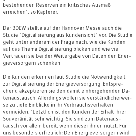
be­ste­hen­den Reserven ein kri­ti­sches Ausmaß
erreichen", so Kapferer.
Der BDEW stellte auf der Hannover Messe auch die
Studie "Di­gi­ta­li­sie­rung aus Kun­den­sicht" vor. Die Studie
geht unter anderem der Frage nach, wie die Kunden
auf das Thema Di­gi­ta­li­sie­rung blicken und wie viel
Vertrauen sie bei der Wei­ter­ga­be von Daten den En­er­
gie­ver­sor­gern schenken.
Die Kunden erkennen laut Studie die Not­wen­dig­keit
zur Di­gi­ta­li­sie­rung der En­er­gie­ver­sor­gung. Ent­spre­
chend ak­zep­tie­ren sie den damit ein­her­ge­hen­den Da­
ten­aus­tausch. Al­ler­dings wollen sie ver­ständ­li­cher­wei­
se zu tiefe Einblicke in ihr Ver­brauchs­ver­hal­ten
vermeiden. "Letztlich ist den Kunden der Erhalt ihrer
Sou­ve­rä­ni­tät sehr wichtig. Sie sind zum Da­ten­aus­
tausch vor allem bereit, wenn dieser ihnen nutzt. Für
uns besonders er­freu­lich: Den En­er­gie­ver­sor­gern wird