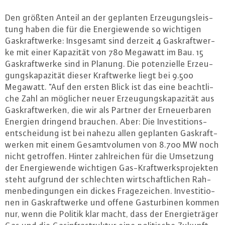
Den größten Anteil an der geplanten Er­zeu­gungs­leis­
tung haben die für die En­er­gie­wen­de so wichtigen
Gas­kraft­wer­ke: Insgesamt sind derzeit 4 Gas­kraft­wer­
ke mit einer Kapazität von 780 Megawatt im Bau. 15
Gas­kraft­wer­ke sind in Planung. Die po­ten­zi­el­le Er­zeu­
gungs­ka­pa­zi­tät dieser Kraft­wer­ke liegt bei 9.500
Megawatt. "Auf den ersten Blick ist das eine be­acht­li­
che Zahl an möglicher neuer Er­zeu­gungs­ka­pa­zi­tät aus
Gas­kraft­wer­ken, die wir als Partner der Er­neu­er­ba­ren
Energien dringend brauchen. Aber: Die In­ves­ti­ti­ons­
ent­schei­dung ist bei nahezu allen geplanten Gas­kraft­
wer­ken mit einem Ge­samt­vo­lu­men von 8.700 MW noch
nicht getroffen. Hinter zahl­rei­chen für die Umsetzung
der En­er­gie­wen­de wichtigen Gas-Kraft­werks­pro­jek­ten
steht aufgrund der schlech­ten wirt­schaft­li­chen Rah­
men­be­din­gun­gen ein dickes Fra­ge­zei­chen. In­ves­ti­tio­
nen in Gas­kraft­wer­ke und offene Gas­tur­bi­nen kommen
nur, wenn die Politik klar macht, dass der En­er­gie­trä­ger