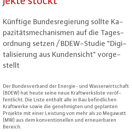
jek­te stockt
Künftige Bun­des­re­gie­rung sollte Ka­
pa­zi­täts­me­cha­nis­men auf die Ta­ges­
ord­nung setzen / BDEW-Stu­die "Di­gi­
ta­li­sie­rung aus Kun­den­sicht" vor­ge­
stellt
Der Bun­des­ver­band der Energie- und Was­ser­wirt­schaft
(BDEW) hat heute seine neue Kraft­werks­lis­te ver­öf­
fent­licht. Die Liste enthält alle in Bau be­find­li­chen
Kraft­wer­ke sowie die ge­neh­mig­ten und geplanten
Projekte mit einer Leistung von mehr als 20 Megawatt
(MW) aus dem kon­ven­tio­nel­len und er­neu­er­ba­ren
Bereich.