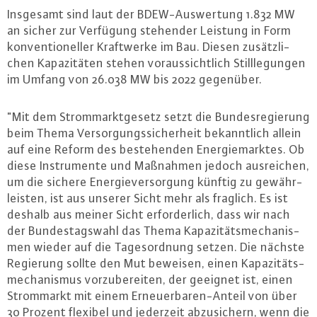
Insgesamt sind laut der BDEW-Aus­wer­tung 1.832 MW
an sicher zur Verfügung stehender Leistung in Form
kon­ven­tio­nel­ler Kraft­wer­ke im Bau. Diesen zu­sätz­li­
chen Ka­pa­zi­tä­ten stehen vor­aus­sicht­lich Still­le­gun­gen
im Umfang von 26.038 MW bis 2022 gegenüber.
"Mit dem Strom­markt­ge­setz setzt die Bun­des­re­gie­rung
beim Thema Ver­sor­gungs­si­cher­heit be­kannt­lich allein
auf eine Reform des be­ste­hen­den En­er­gie­mark­tes. Ob
diese In­stru­men­te und Maßnahmen jedoch aus­rei­chen,
um die sichere En­er­gie­ver­sor­gung künftig zu ge­währ­
leis­ten, ist aus unserer Sicht mehr als fraglich. Es ist
deshalb aus meiner Sicht er­for­der­lich, dass wir nach
der Bun­des­tags­wahl das Thema Ka­pa­zi­täts­me­cha­nis­
men wieder auf die Ta­ges­ord­nung setzen. Die nächste
Regierung sollte den Mut beweisen, einen Ka­pa­zi­täts­
me­cha­nis­mus vor­zu­be­rei­ten, der geeignet ist, einen
Strom­markt mit einem Er­neu­er­ba­ren-An­teil von über
30 Prozent flexibel und jederzeit ab­zu­si­chern, wenn die