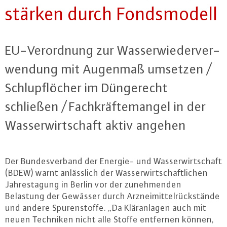
stärken durch Fonds­mo­dell
EU-Ver­ord­nung zur Was­ser­wie­der­ver­
wen­dung mit Augenmaß umsetzen /
Schlupf­lö­cher im Dün­ge­recht
schließen / Fach­kräf­te­man­gel in der
Was­ser­wirt­schaft aktiv angehen
Der Bun­des­ver­band der Energie- und Was­ser­wirt­schaft
(BDEW) warnt an­läss­lich der Was­ser­wirt­schaft­li­chen
Jah­res­ta­gung in Berlin vor der zu­neh­men­den
Belastung der Gewässer durch Arz­nei­mit­tel­rück­stän­de
und andere Spu­ren­stof­fe. „Da Klär­an­la­gen auch mit
neuen Techniken nicht alle Stoffe entfernen können,