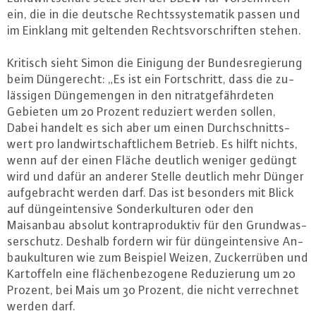
ein, die in die deutsche Rechts­sys­te­ma­tik passen und
im Einklang mit geltenden Rechts­vor­schrif­ten stehen.
Kritisch sieht Simon die Einigung der Bun­des­re­gie­rung
beim Dün­ge­recht: „Es ist ein Fort­schritt, dass die zu­
läs­si­gen Dün­ge­men­gen in den ni­trat­ge­fähr­de­ten
Gebieten um 20 Prozent reduziert werden sollen,
Dabei handelt es sich aber um einen Durch­schnitts­
wert pro land­wirt­schaft­li­chem Betrieb. Es hilft nichts,
wenn auf der einen Fläche deutlich weniger gedüngt
wird und dafür an anderer Stelle deutlich mehr Dünger
auf­ge­bracht werden darf. Das ist besonders mit Blick
auf düng­ein­ten­si­ve Son­der­kul­tu­ren oder den
Maisanbau absolut kon­tra­pro­duk­tiv für den Grund­was­
ser­schutz. Deshalb fordern wir für düng­ein­ten­si­ve An­
bau­kul­tu­ren wie zum Beispiel Weizen, Zu­cker­rü­ben und
Kar­tof­feln eine flä­chen­be­zo­ge­ne Re­du­zie­rung um 20
Prozent, bei Mais um 30 Prozent, die nicht ver­rech­net
werden darf.