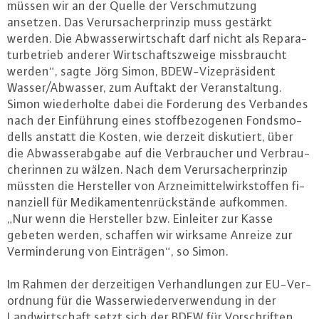
müssen wir an der Quelle der Ver­schmut­zung
ansetzen. Das Ver­ur­sa­cher­prin­zip muss gestärkt
werden. Die Ab­was­ser­wirt­schaft darf nicht als Re­pa­ra­
tur­be­trieb anderer Wirt­schafts­zwei­ge miss­braucht
werden“, sagte Jörg Simon, BDEW-Vi­ze­prä­si­dent
Wasser/Abwasser, zum Auftakt der Ver­an­stal­tung.
Simon wie­der­hol­te dabei die Forderung des Verbandes
nach der Ein­füh­rung eines stoff­be­zo­ge­nen Fonds­mo­
dells anstatt die Kosten, wie derzeit dis­ku­tiert, über
die Ab­was­ser­ab­ga­be auf die Ver­brau­cher und Ver­brau­
che­rin­nen zu wälzen. Nach dem Ver­ur­sa­cher­prin­zip
müssten die Her­stel­ler von Arz­nei­mit­tel­wirk­stof­fen fi­
nan­zi­ell für Me­di­ka­men­ten­rück­stän­de aufkommen.
„Nur wenn die Her­stel­ler bzw. Einleiter zur Kasse
gebeten werden, schaffen wir wirksame Anreize zur
Ver­min­de­rung von Einträgen“, so Simon.
Im Rahmen der der­zei­ti­gen Ver­hand­lun­gen zur EU-Ver­
ord­nung für die Was­ser­wie­der­ver­wen­dung in der
Land­wirt­schaft setzt sich der BDEW für Vor­schrif­ten