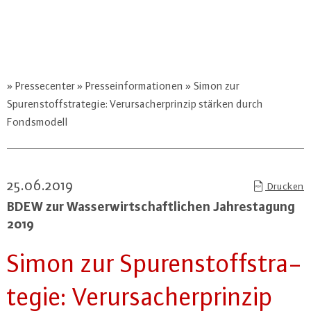
Pressecenter
Presseinformationen
Simon zur
Spurenstoffstrategie: Verursacherprinzip stärken durch
Fondsmodell
25.06.2019
Drucken
BDEW zur Was­ser­wirt­schaft­li­chen Jah­res­ta­gung
2019
Simon zur Spu­ren­stoff­stra­
te­gie: Ver­ur­sa­cher­prin­zip