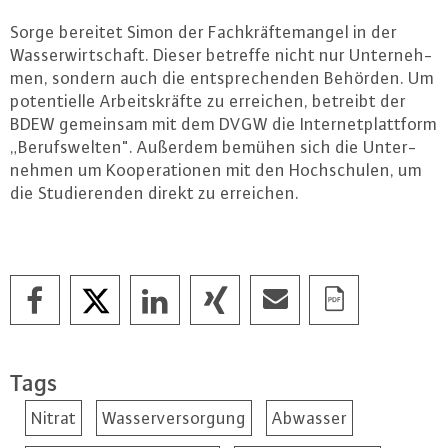
Sorge bereitet Simon der Fach­kräf­te­man­gel in der
Was­ser­wirt­schaft. Dieser betreffe nicht nur Un­ter­neh­
men, sondern auch die ent­spre­chen­den Behörden. Um
po­ten­ti­el­le Ar­beits­kräf­te zu erreichen, betreibt der
BDEW gemeinsam mit dem DVGW die In­ter­net­platt­form
„Be­rufs­wel­ten". Außerdem bemühen sich die Un­ter­
neh­men um Ko­ope­ra­tio­nen mit den Hoch­schu­len, um
die Stu­die­ren­den direkt zu erreichen.
Tags
Nitrat
Wasserversorgung
Abwasser