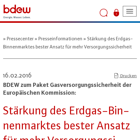
Tog
nav
Pressecenter
Presseinformationen
Stärkung des Erdgas-
Binnenmarktes bester Ansatz für mehr Versorgungssicherheit
16.02.2016
Drucken
BDEW zum Paket Gas­ver­sor­gungs­si­cher­heit der
Eu­ro­päi­schen Kom­mis­si­on:
Stärkung des Erd­gas-Bin­
nen­mark­tes bester Ansatz