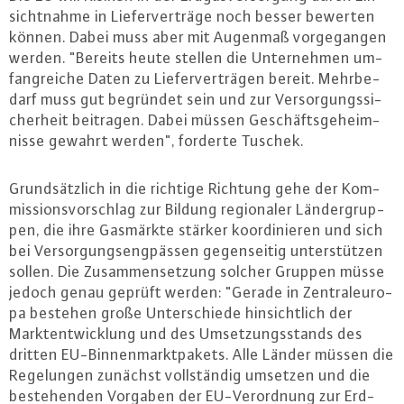
sicht­nah­me in Lie­fer­ver­trä­ge noch besser bewerten
können. Dabei muss aber mit Augenmaß vor­ge­gan­gen
werden. "Bereits heute stellen die Un­ter­neh­men um­
fang­rei­che Daten zu Lie­fer­ver­trä­gen bereit. Mehr­be­
darf muss gut begründet sein und zur Ver­sor­gungs­si­
cher­heit beitragen. Dabei müssen Ge­schäfts­ge­heim­
nis­se gewahrt werden", forderte Tuschek.
Grund­sätz­lich in die richtige Richtung gehe der Kom­
mis­si­ons­vor­schlag zur Bildung re­gio­na­ler Län­der­grup­
pen, die ihre Gasmärkte stärker ko­or­di­nie­ren und sich
bei Ver­sor­gungs­eng­päs­sen ge­gen­sei­tig un­ter­stüt­zen
sollen. Die Zu­sam­men­set­zung solcher Gruppen müsse
jedoch genau geprüft werden: "Gerade in Zen­tral­eu­ro­
pa bestehen große Un­ter­schie­de hin­sicht­lich der
Markt­ent­wick­lung und des Um­set­zungs­stands des
dritten EU-Bin­nen­markt­pa­kets. Alle Länder müssen die
Re­ge­lun­gen zunächst voll­stän­dig umsetzen und die
be­ste­hen­den Vorgaben der EU-Ver­ord­nung zur Erd­