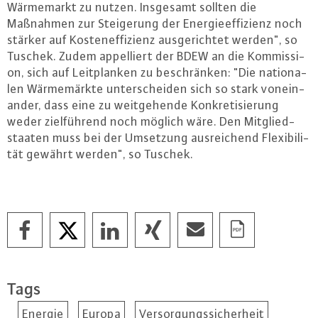
Wär­me­markt zu nutzen. Insgesamt sollten die
Maßnahmen zur Stei­ge­rung der En­er­gie­ef­fi­zi­enz noch
stärker auf Kos­ten­ef­fi­zi­enz aus­ge­rich­tet werden", so
Tuschek. Zudem ap­pel­liert der BDEW an die Kom­mis­si­
on, sich auf Leit­plan­ken zu be­schrän­ken: "Die na­tio­na­
len Wär­me­märk­te un­ter­schei­den sich so stark von­ein­
an­der, dass eine zu weit­ge­hen­de Kon­kre­ti­sie­rung
weder ziel­füh­rend noch möglich wäre. Den Mit­glied­
staa­ten muss bei der Umsetzung aus­rei­chend Fle­xi­bi­li­
tät gewährt werden", so Tuschek.
Tags
Energie
Europa
Versorgungssicherheit