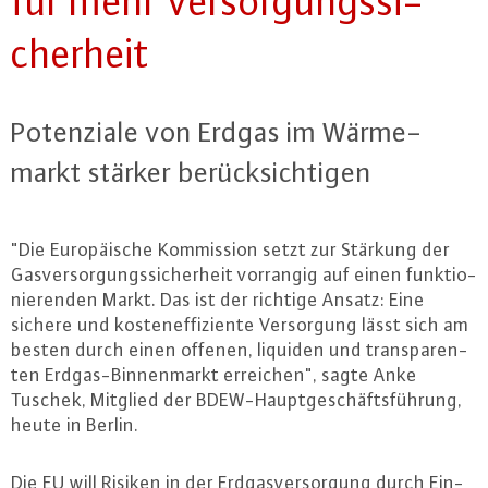
für mehr Ver­sor­gungs­si­
cher­heit
Po­ten­zia­le von Erdgas im Wär­me­
markt stärker be­rück­sich­ti­gen
"Die Eu­ro­päi­sche Kom­mis­si­on setzt zur Stärkung der
Gas­ver­sor­gungs­si­cher­heit vorrangig auf einen funk­tio­
nie­ren­den Markt. Das ist der richtige Ansatz: Eine
sichere und kos­ten­ef­fi­zi­en­te Ver­sor­gung lässt sich am
besten durch einen offenen, liquiden und trans­pa­ren­
ten Erd­gas-Bin­nen­markt erreichen", sagte Anke
Tuschek, Mitglied der BDEW-Haupt­ge­schäfts­füh­rung,
heute in Berlin.
Die EU will Risiken in der Erd­gas­ver­sor­gung durch Ein­