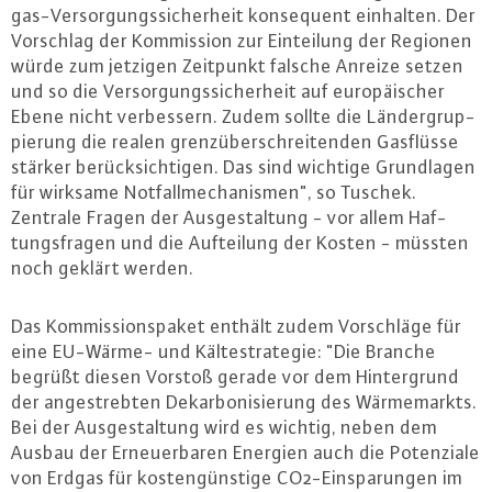
gas-Ver­sor­gungs­si­cher­heit kon­se­quent einhalten. Der
Vorschlag der Kom­mis­si­on zur Ein­tei­lung der Regionen
würde zum jetzigen Zeitpunkt falsche Anreize setzen
und so die Ver­sor­gungs­si­cher­heit auf eu­ro­päi­scher
Ebene nicht ver­bes­sern. Zudem sollte die Län­der­grup­
pie­rung die realen grenz­über­schrei­ten­den Gasflüsse
stärker be­rück­sich­ti­gen. Das sind wichtige Grund­la­gen
für wirksame Not­fall­me­cha­nis­men", so Tuschek.
Zentrale Fragen der Aus­ge­stal­tung - vor allem Haf­
tungs­fra­gen und die Auf­tei­lung der Kosten - müssten
noch geklärt werden.
Das Kom­mis­si­ons­pa­ket enthält zudem Vor­schlä­ge für
eine EU-Wärme- und Käl­te­stra­te­gie: "Die Branche
begrüßt diesen Vorstoß gerade vor dem Hin­ter­grund
der an­ge­streb­ten Dekar­bo­ni­sie­rung des Wär­me­markts.
Bei der Aus­ge­stal­tung wird es wichtig, neben dem
Ausbau der Er­neu­er­ba­ren Energien auch die Po­ten­zia­le
von Erdgas für kos­ten­güns­ti­ge CO2-Ein­spa­run­gen im