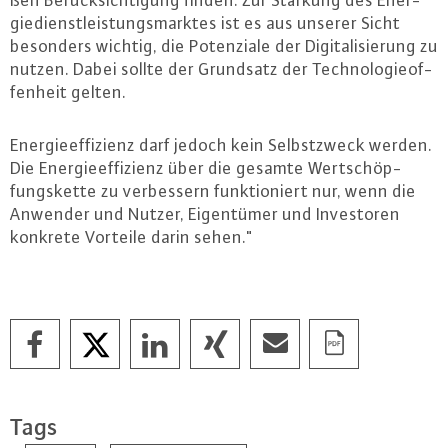
ßen Be­rück­sich­ti­gung finden. Zur Stärkung des En­er­
gie­dienst­leis­tungs­mark­tes ist es aus unserer Sicht
besonders wichtig, die Po­ten­zia­le der Di­gi­ta­li­sie­rung zu
nutzen. Dabei sollte der Grundsatz der Tech­no­lo­gie­of­
fen­heit gelten.
En­er­gie­ef­fi­zi­enz darf jedoch kein Selbst­zweck werden.
Die En­er­gie­ef­fi­zi­enz über die gesamte Wert­schöp­
fungs­ket­te zu ver­bes­sern funk­tio­niert nur, wenn die
Anwender und Nutzer, Ei­gen­tü­mer und In­ves­to­ren
konkrete Vorteile darin sehen."
Tags