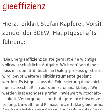
gie­ef­fi­zi­enz
Hierzu erklärt Stefan Kapferer, Vor­sit­
zen­der der BDEW-Haupt­ge­schäfts­
füh­rung:
"Die En­er­gie­ef­fi­zi­enz zu steigern ist eine wichtige
volks­wirt­schaft­li­che Aufgabe. Wir begrüßen daher,
dass mit dem Grünbuch ein Dia­log-pro­zess gestartet
wird, bevor weitere Po­li­tik­in­stru­men­te geplant
werden. Es ist gut, dass die Fo­kus­sie­rung dabei nicht
mehr aus­schließ­lich auf dem Strom­markt liegt. Wir
werden ins­be­son­de­re prüfen, inwieweit Wirt­schaft­
lich­keit, Ver­sor­gungs­si­cher­heit, gerechte Kos­ten­ver­
tei­lung, Umwelt- und Kli­ma­schutz­ef­fek­te glei­cher­ma­