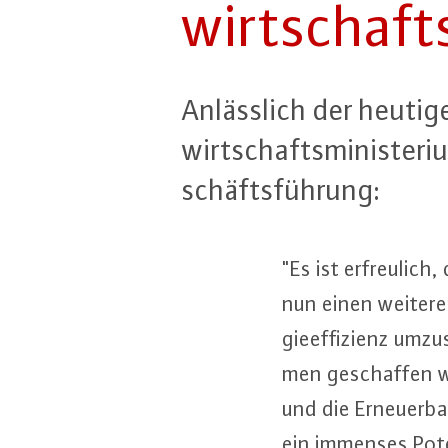
wirt­schafts
An­läss­lich der heutig
wirt­schafts­mi­nis­te
schäfts­füh­rung:
"Es ist er­freu­lic
nun einen weiteren
gie­ef­fi­zi­enz um­
men ge­schaf­fen wi
und die Er­neu­er­b
ein immenses Poten