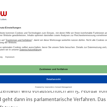
 haben das Bun­des­mi­nis­te­ri­um für Wirt­schaft 
is­te­ri­um für Umwelt, Na­tur­schutz, Bau und Re­ak­t
en­ten­ent­wurf für ein Gesetz zur Ein­spa­rung von
ba­rer Energien zur Wärme- und Käl­te­er­zeu­gung
rden das En­er­gie­ein­spa­rungs­ge­setz (EnEG) / En­e
d das Er­neu­er­ba­re-En­er­gi­en-Wär­me­ge­setz (
st ins­be­son­de­re die eu­ro­päi­sche Ge­bäu­de­ef­fi­zi
g des Nied­rigstener­gie-Ge­bäu­de­stan­dards schrit
z­ent­wurf wird vor­aus­sicht­lich am 15. Februar vom
d geht dann ins par­la­men­ta­ri­sche Verfahren. Das