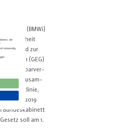
und Energie (BMWi)
or­si­cher­heit
 Energie und zur
 in Gebäuden (GEG)
r­gie­ein­spar­ver­
EEWärmeG) zu­sam­
­enz-Richt­li­nie,
t­wei­se ab 2019
 Bun­des­ka­bi­nett
 Gesetz soll am 1.