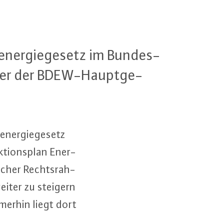
ener­gie­ge­setz im Bun­des­
en­der der BDEW-Haupt­ge­
ener­gie­ge­setz
ti­ons­plan En­er­
li­cher Rechts­rah­
 weiter zu steigern
mmerhin liegt dort