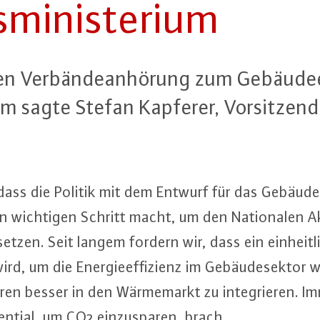
­mi­nis­te­ri­um
en Ver­bän­de­an­hö­rung zum Ge­bäu­de­
­ri­um sagte Stefan Kapferer, Vor­sit­z
h, dass die Politik mit dem Entwurf für das Ge­bäu­de­
 wichtigen Schritt macht, um den Na­tio­na­len Ak­
zu­set­zen. Seit langem fordern wir, dass ein ein­heit­
rd, um die En­er­gie­ef­fi­zi­enz im Ge­bäu­de­sek­tor
a­ren besser in den Wär­me­markt zu in­te­grie­ren. I
tial, um CO2 ein­zu­spa­ren, brach.