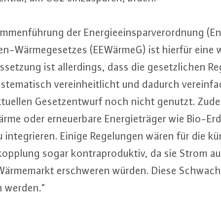
­men­füh­rung der En­er­gie­ein­spar­ver­ord­nung (
gi­en-Wär­me­ge­set­zes (EEWärmeG) ist hierfür eine
et­zung ist al­ler­dings, dass die ge­setz­li­chen Re
ys­te­ma­tisch ver­ein­heit­licht und dadurch ver­ein
tuellen Ge­setz­ent­wurf noch nicht genutzt. Zud
me oder er­neu­er­ba­re En­er­gie­trä­ger wie Bio-Er
u in­te­grie­ren. Einige Re­ge­lun­gen wären für die 
pp­lung sogar kon­tra­pro­duk­tiv, da sie Strom aus 
r­me­markt er­schwe­ren würden. Diese Schwach­st
 werden."