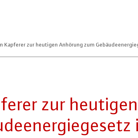
n Kapferer zur heutigen Anhörung zum Gebäudeenergie
ferer zur heutige
de­ener­gie­ge­setz