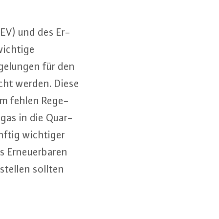
EnEV) und des Er­
 wichtige
­ge­lun­gen für den
­facht werden. Diese
em fehlen Re­ge­
d­gas in die Quar­
künftig wichtiger
Er­neu­er­ba­ren
el­len sollten