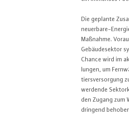
Die geplante Zu­sam
neu­er­ba­re-En­er­
Maßnahme. Vor­aus­s
Ge­bäu­de­sek­tor s
Chance wird im ak
lun­gen, um Fernwär
tiers­ver­sor­gung z
werdende Sek­tor­ko
den Zugang zum Wä
dringend behoben