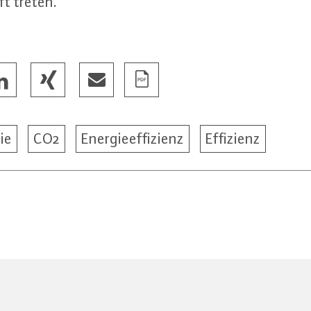
ft treten.
ie
CO2
Energieeffizienz
Effizienz