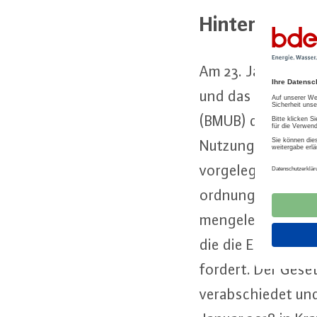
Hin­ter­grund:
Am 23. Januar 2017
und das Bun­des­mi­n
(BMUB) den Re­fe­r
Nutzung Er­neu­er­
vorgelegt. Darin we
ord­nung (EnEV) un
men­ge­legt. Anlass i
die die Ein­füh­run
fordert. Der Ge­set
ver­ab­schie­det un