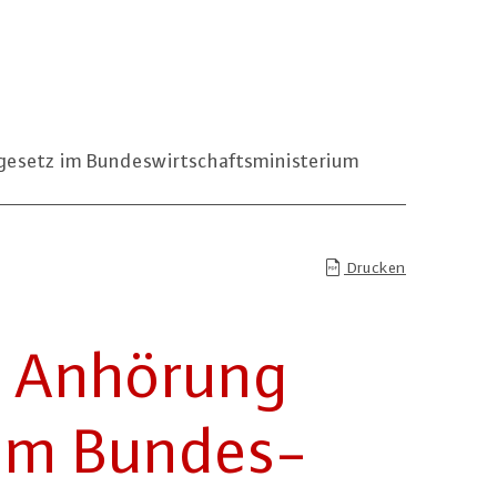
gesetz im Bundeswirtschaftsministerium
Drucken
n Anhörung
 im Bun­des­