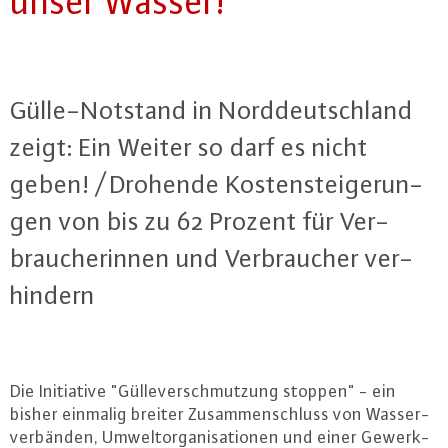
unser Wasser!"
Gül­le-Not­stand in Nord­deutsch­land
zeigt: Ein Weiter so darf es nicht
geben! / Drohende Kos­ten­stei­ge­run­
gen von bis zu 62 Prozent für Ver­
brau­che­rin­nen und Ver­brau­cher ver­
hin­dern
Die In­itia­ti­ve "Gül­le­ver­schmut­zung stoppen" - ein
bisher einmalig breiter Zu­sam­men­schluss von Was­ser­
ver­bän­den, Um­welt­or­ga­ni­sa­tio­nen und einer Ge­werk­