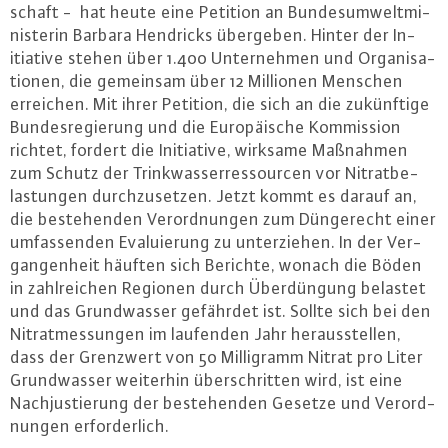
schaft - hat heute eine Petition an Bun­des­um­welt­mi­
nis­te­rin Barbara Hendricks übergeben. Hinter der In­
itia­ti­ve stehen über 1.400 Un­ter­neh­men und Or­ga­ni­sa­
tio­nen, die gemeinsam über 12 Millionen Menschen
erreichen. Mit ihrer Petition, die sich an die zu­künf­ti­ge
Bun­des­re­gie­rung und die Eu­ro­päi­sche Kom­mis­si­on
richtet, fordert die In­itia­ti­ve, wirksame Maßnahmen
zum Schutz der Trink­was­ser­res­sour­cen vor Ni­trat­be­
las­tun­gen durch­zu­set­zen. Jetzt kommt es darauf an,
die be­ste­hen­den Ver­ord­nun­gen zum Dün­ge­recht einer
um­fas­sen­den Eva­lu­ie­rung zu un­ter­zie­hen. In der Ver­
gan­gen­heit häuften sich Berichte, wonach die Böden
in zahl­rei­chen Regionen durch Über­dün­gung belastet
und das Grund­was­ser gefährdet ist. Sollte sich bei den
Ni­trat­mes­sun­gen im laufenden Jahr her­aus­stel­len,
dass der Grenzwert von 50 Mil­li­gramm Nitrat pro Liter
Grund­was­ser weiterhin über­schrit­ten wird, ist eine
Nach­jus­tie­rung der be­ste­hen­den Gesetze und Ver­ord­
nun­gen er­for­der­lich.