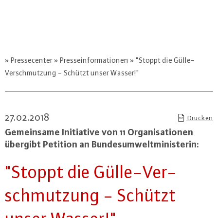
Pressecenter
Presseinformationen
"Stoppt die Gülle-
Verschmutzung - Schützt unser Wasser!"
27.02.2018
Drucken
Ge­mein­sa­me In­itia­ti­ve von 11 Or­ga­ni­sa­tio­nen
übergibt Petition an Bun­des­um­welt­mi­nis­te­rin:
"Stoppt die Gül­le-Ver­
schmut­zung - Schützt