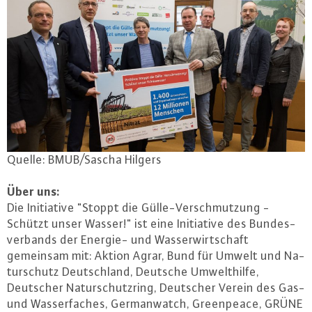
Quelle: BMUB/Sascha Hilgers
Über uns:
Die In­itia­ti­ve "Stoppt die Gül­le-Ver­schmut­zung -
Schützt unser Wasser!" ist eine In­itia­ti­ve des Bun­des­
ver­bands der Energie- und Was­ser­wirt­schaft
gemeinsam mit: Aktion Agrar, Bund für Umwelt und Na­
tur­schutz Deutsch­land, Deutsche Um­welt­hil­fe,
Deutscher Na­tur­schutz­ring, Deutscher Verein des Gas-
und Was­ser­fa­ches, Ger­man­watch, Green­peace, GRÜNE