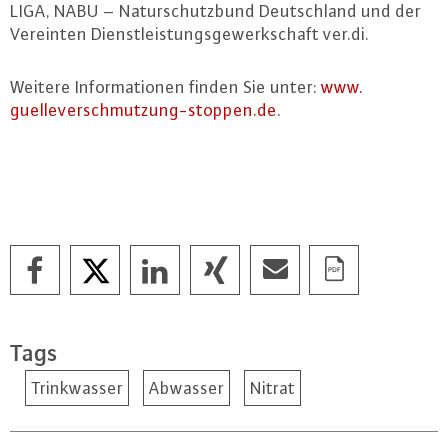
LIGA, NABU – Na­tur­schutz­bund Deutsch­land und der
Vereinten Dienst­leis­tungs­ge­werk­schaft ver.​di.
Weitere In­for­ma­tio­nen finden Sie unter:
www.​
guelleverschmutzung-​stoppen.​de
.
Tags
Trinkwasser
Abwasser
Nitrat