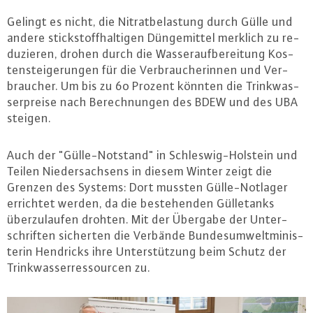
Gelingt es nicht, die Ni­trat­be­las­tung durch Gülle und
andere stick­stoff­hal­ti­gen Dün­ge­mit­tel merklich zu re­
du­zie­ren, drohen durch die Was­ser­auf­be­rei­tung Kos­
ten­stei­ge­run­gen für die Ver­brau­che­rin­nen und Ver­
brau­cher. Um bis zu 60 Prozent könnten die Trink­was­
ser­prei­se nach Be­rech­nun­gen des BDEW und des UBA
steigen.
Auch der "Gül­le-Not­stand" in Schles­wig-Hol­stein und
Teilen Nie­der­sach­sens in diesem Winter zeigt die
Grenzen des Systems: Dort mussten Gül­le-Not­la­ger
errichtet werden, da die be­ste­hen­den Gül­le­tanks
über­zu­lau­fen drohten. Mit der Übergabe der Un­ter­
schrif­ten sicherten die Verbände Bun­des­um­welt­mi­nis­
te­rin Hendricks ihre Un­ter­stüt­zung beim Schutz der
Trink­was­ser­res­sour­cen zu.