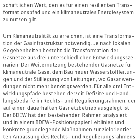
schaft­li­chen Wert, den es für einen resi­li­en­ten Trans­
for­ma­ti­ons­pfad und ein kli­ma­neu­tra­les En­er­gie­sys­tem
zu nutzen gilt.
Um Kli­ma­neu­tra­li­tät zu erreichen, ist eine Trans­for­ma­
ti­on der Gas­in­fra­struk­tur notwendig. Je nach lokalen
Ge­ge­ben­hei­ten besteht die Trans­for­ma­ti­on der
Gasnetze aus drei un­ter­schied­li­chen Ent­wick­lungs­sze­
na­ri­en: Der Wei­ter­nut­zung be­ste­hen­der Gasnetze für
kli­ma­neu­tra­le Gase, dem Bau neuer Was­ser­stoff­lei­tun­
gen und der Still­le­gung von Leitungen, wo Gas­an­wen­
dun­gen nicht mehr benötigt werden. Für alle drei Ent­
wick­lungs­pfa­de bestehen derzeit Defizite und Hand­
lungs­be­dar­fe im Rechts- und Re­gu­lie­rungs­rah­men, der
auf einen dau­er­haf­ten Gas­netz­be­trieb ausgelegt ist.
Der BDEW hat den be­ste­hen­den Rahmen ana­ly­siert
und in einem BDEW-Po­si­ti­ons­pa­pier Leit­li­ni­en und
konkrete grund­le­gen­de Maßnahmen zur ziel­ori­en­tier­
ten Anpassung des Rechts- und Re­gu­lie­rungs­rah­mens