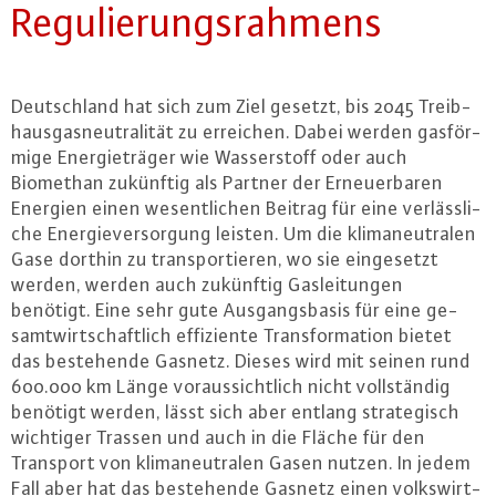
Re­gu­lie­rungs­rah­mens
Deutsch­land hat sich zum Ziel gesetzt, bis 2045 Treib­
haus­gas­neu­tra­li­tät zu erreichen. Dabei werden gas­för­
mi­ge En­er­gie­trä­ger wie Was­ser­stoff oder auch
Biomethan zukünftig als Partner der Er­neu­er­ba­ren
Energien einen we­sent­li­chen Beitrag für eine ver­läss­li­
che En­er­gie­ver­sor­gung leisten. Um die kli­ma­neu­tra­len
Gase dorthin zu trans­por­tie­ren, wo sie ein­ge­setzt
werden, werden auch zukünftig Gas­lei­tun­gen
benötigt. Eine sehr gute Aus­gangs­ba­sis für eine ge­
samt­wirt­schaft­lich ef­fi­zi­en­te Trans­for­ma­ti­on bietet
das be­ste­hen­de Gasnetz. Dieses wird mit seinen rund
600.000 km Länge vor­aus­sicht­lich nicht voll­stän­dig
benötigt werden, lässt sich aber entlang stra­te­gisch
wichtiger Trassen und auch in die Fläche für den
Transport von kli­ma­neu­tra­len Gasen nutzen. In jedem
Fall aber hat das be­ste­hen­de Gasnetz einen volks­wirt­