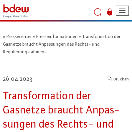
Tog
nav
Pressecenter
Presseinformationen
Transformation der
Gasnetze braucht Anpassungen des Rechts- und
Regulierungsrahmens
26.04.2023
Drucken
Trans­for­ma­ti­on der
Gasnetze braucht An­pas­
sun­gen des Rechts- und