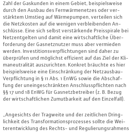
Zahl der Gaskunden in einem Gebiet, bei­spiels­wei­se
durch den Ausbau des Fern­wär­me­net­zes oder ver­
stärk­tem Umstieg auf Wär­me­pum­pen, verteilen sich
die Netz­kos­ten auf die wenigen ver­blei­ben­den An­
schlüs­se. Eine sich selbst ver­stär­ken­de Preis­spi­ra­le bei
Netz­ent­gel­ten und damit eine wirt­schaft­li­che Über­
for­de­rung der Gas­netz­nut­zer muss aber vermieden
werden. In­ves­ti­ti­ons­ver­pflich­tun­gen sind daher zu
über­prü­fen und möglichst effizient auf das Ziel der Kli­
ma­neu­tra­li­tät aus­zu­rich­ten. Konkret bräuchte es hier
bei­spiels­wei­se eine Ein­schrän­kung der Netz­aus­bau-
Ver­pflich­tung in § 11 Abs. 1 EnWG sowie die Ab­schaf­
fung der un­ein­ge­schränk­ten An­schluss­pflich­ten nach
§§ 17 und 18 EnWG für Gas­netz­be­trei­ber (z. B. Bezug
der wirt­schaft­li­chen Zu­mut­bar­keit auf den Ein­zel­fall).
„An­ge­sichts der Tragweite und der zeit­li­chen Dring­
lich­keit des Trans­for­ma­ti­ons­pro­zes­ses sollte die Wei­
ter­ent­wick­lung des Rechts- und Re­gu­lie­rungs­rah­mens