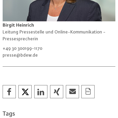
Birgit Heinrich
Leitung Pres­se­stel­le und On­line-Kom­mu­ni­ka­ti­on -
Pres­se­spre­che­rin
+49 30 300199-1170
presse@​bdew.​de
Tags