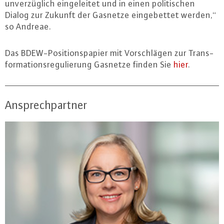
un­ver­züg­lich ein­ge­lei­tet und in einen po­li­ti­schen
Dialog zur Zukunft der Gasnetze ein­ge­bet­tet werden,“
so Andreae.
Das BDEW-Po­si­ti­ons­pa­pier mit Vor­schlä­gen zur Trans­
for­ma­ti­ons­re­gu­lie­rung Gasnetze finden Sie
hier
.
Ansprechpartner