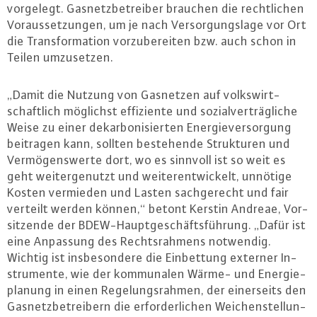
vorgelegt. Gas­netz­be­trei­ber brauchen die recht­li­chen
Vor­aus­set­zun­gen, um je nach Ver­sor­gungs­la­ge vor Ort
die Trans­for­ma­ti­on vor­zu­be­rei­ten bzw. auch schon in
Teilen um­zu­set­zen.
„Damit die Nutzung von Gasnetzen auf volks­wirt­
schaft­lich möglichst ef­fi­zi­en­te und so­zi­al­ver­träg­li­che
Weise zu einer dekar­bo­ni­sier­ten En­er­gie­ver­sor­gung
beitragen kann, sollten be­ste­hen­de Struk­tu­ren und
Ver­mö­gens­wer­te dort, wo es sinnvoll ist so weit es
geht wei­ter­ge­nutzt und wei­ter­ent­wi­ckelt, unnötige
Kosten vermieden und Lasten sach­ge­recht und fair
verteilt werden können,“ betont Kerstin Andreae, Vor­
sit­zen­de der BDEW-Haupt­ge­schäfts­füh­rung. „Dafür ist
eine Anpassung des Rechts­rah­mens notwendig.
Wichtig ist ins­be­son­de­re die Ein­bet­tung externer In­
stru­men­te, wie der kom­mu­na­len Wärme- und En­er­gie­
pla­nung in einen Re­ge­lungs­rah­men, der ei­ner­seits den
Gas­netz­be­trei­bern die er­for­der­li­chen Wei­chen­stel­lun­