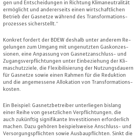
gen und Ent­schei­dun­gen in Richtung Kli­ma­neu­tra­li­tät
er­mög­licht und an­de­rer­seits einen wirt­schaft­li­chen
Betrieb der Gasnetze während des Trans­for­ma­ti­ons­
pro­zes­ses si­cher­stellt.“
Konkret fordert der BDEW deshalb unter anderem Re­
ge­lun­gen zum Umgang mit un­ge­nutz­ten Gas­kon­zes­
sio­nen, eine Anpassung von Gas­netz­an­schluss- und
Zu­gangs­ver­pflich­tun­gen unter Ein­be­zie­hung der Kli­
ma­schutz­zie­le, die Fle­xi­bi­li­sie­rung der Nut­zungs­dau­ern
für Gasnetze sowie einen Rahmen für die Reduktion
und die an­ge­mes­se­ne Al­lo­ka­ti­on von Trans­for­ma­ti­ons­
kos­ten.
Ein Beispiel: Gas­netz­be­trei­ber un­ter­lie­gen bislang
einer Reihe von ge­setz­li­chen Ver­pflich­tun­gen, die
auch zukünftig si­gni­fi­kan­te In­ves­ti­tio­nen er­for­der­lich
machen. Dazu gehören bei­spiels­wei­se An­schluss- und
Ver­sor­gungs­pflich­ten sowie Aus­baupflich­ten. Sinkt die