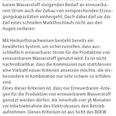
ba­rem Was­ser­stoff stei­gen­den Bedarf an er­neu­er­ba­
rem Strom auch der Zubau von ent­spre­chen­den Er­zeu­
gungs­ka­pa­zi­tä­ten ein­her­geht. Doch dabei darf sie das
Ziel eines schnellen Markt­hoch­laufs nicht aus den
Augen verlieren.
Mit Her­kunfts­nach­wei­sen besteht bereits ein
bewährtes System, um si­cher­zu­stel­len, dass aus­
schließ­lich er­neu­er­ba­rer Strom für die Pro­duk­ti­on von
er­neu­er­ba­rem Was­ser­stoff genutzt wird. Es ist nicht
nach­voll­zieh­bar, dass die Kom­mis­si­on nun statt­des­sen
eine Vielzahl neuer Kriterien ansetzen möchte, die ins­
be­son­de­re in Kom­bi­na­ti­on nur sehr schwer zu erfüllen
sind.
Eines dieser Kriterien ist, dass nur Er­neu­er­ba­ren-An­la­
gen für die Pro­duk­ti­on von er­neu­er­ba­rem Was­ser­stoff
genutzt werden dürfen, die innerhalb von 36 Monaten
vor In­be­trieb­nah­me des Elek­tro­ly­se­urs den Betrieb
aufnehmen. Dieses Kriterium ist aus Sicht des BDEW