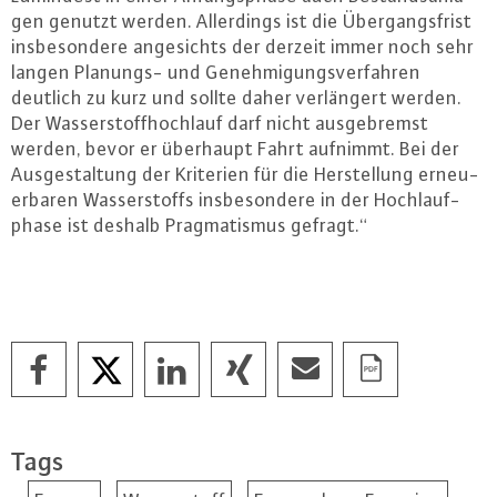
gen genutzt werden. Al­ler­dings ist die Über­gangs­frist
ins­be­son­de­re an­ge­sichts der derzeit immer noch sehr
langen Planungs- und Ge­neh­mi­gungs­ver­fah­ren
deutlich zu kurz und sollte daher ver­län­gert werden.
Der Was­ser­stoff­hoch­lauf darf nicht aus­ge­bremst
werden, bevor er überhaupt Fahrt aufnimmt. Bei der
Aus­ge­stal­tung der Kriterien für die Her­stel­lung er­neu­
er­ba­ren Was­ser­stoffs ins­be­son­de­re in der Hoch­lauf­
pha­se ist deshalb Prag­ma­tis­mus gefragt.“
Tags