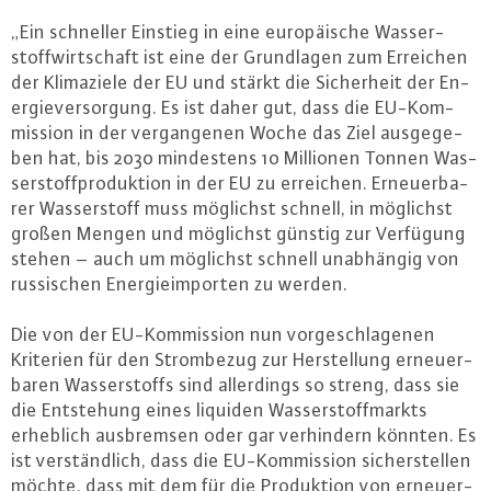
„Ein schneller Einstieg in eine eu­ro­päi­sche Was­ser­
stoff­wirt­schaft ist eine der Grund­la­gen zum Erreichen
der Kli­ma­zie­le der EU und stärkt die Si­cher­heit der En­
er­gie­ver­sor­gung. Es ist daher gut, dass die EU-Kom­
mis­si­on in der ver­gan­ge­nen Woche das Ziel aus­ge­ge­
ben hat, bis 2030 min­des­tens 10 Millionen Tonnen Was­
ser­stoff­pro­duk­ti­on in der EU zu erreichen. Er­neu­er­ba­
rer Was­ser­stoff muss möglichst schnell, in möglichst
großen Mengen und möglichst günstig zur Verfügung
stehen – auch um möglichst schnell un­ab­hän­gig von
rus­si­schen En­er­gie­im­por­ten zu werden.
Die von der EU-Kom­mis­si­on nun vor­ge­schla­ge­nen
Kriterien für den Strom­be­zug zur Her­stel­lung er­neu­er­
ba­ren Was­ser­stoffs sind al­ler­dings so streng, dass sie
die Ent­ste­hung eines liquiden Was­ser­stoff­markts
erheblich aus­brem­sen oder gar ver­hin­dern könnten. Es
ist ver­ständ­lich, dass die EU-Kom­mis­si­on si­cher­stel­len
möchte, dass mit dem für die Pro­duk­ti­on von er­neu­er­