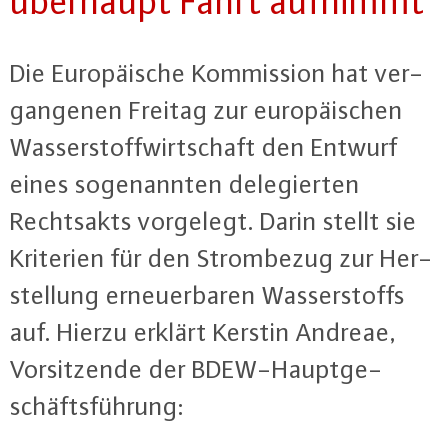
überhaupt Fahrt aufnimmt
Die Eu­ro­päi­sche Kom­mis­si­on hat ver­
gan­ge­nen Freitag zur eu­ro­päi­schen
Was­ser­stoff­wirt­schaft den Entwurf
eines so­ge­nann­ten de­le­gier­ten
Rechts­akts vorgelegt. Darin stellt sie
Kriterien für den Strom­be­zug zur Her­
stel­lung er­neu­er­ba­ren Was­ser­stoffs
auf. Hierzu erklärt Kerstin Andreae,
Vor­sit­zen­de der BDEW-Haupt­ge­
schäfts­füh­rung: