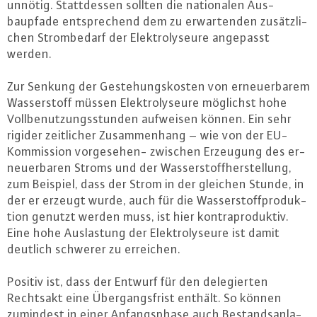
unnötig. Statt­des­sen sollten die na­tio­na­len Aus­
baupfa­de ent­spre­chend dem zu er­war­ten­den zu­sätz­li­
chen Strom­be­darf der Elek­tro­ly­seu­re angepasst
werden.
Zur Senkung der Ge­ste­hungs­kos­ten von er­neu­er­ba­rem
Was­ser­stoff müssen Elek­tro­ly­seu­re möglichst hohe
Voll­be­nut­zungs­stun­den aufweisen können. Ein sehr
rigider zeit­li­cher Zu­sam­men­hang – wie von der EU-
Kom­mis­si­on vor­ge­se­hen- zwischen Erzeugung des er­
neu­er­ba­ren Stroms und der Was­ser­stoff­her­stel­lung,
zum Beispiel, dass der Strom in der gleichen Stunde, in
der er erzeugt wurde, auch für die Was­ser­stoff­pro­duk­
ti­on genutzt werden muss, ist hier kon­tra­pro­duk­tiv.
Eine hohe Aus­las­tung der Elek­tro­ly­seu­re ist damit
deutlich schwerer zu erreichen.
Positiv ist, dass der Entwurf für den de­le­gier­ten
Rechtsakt eine Über­gangs­frist enthält. So können
zumindest in einer An­fangs­pha­se auch Be­stands­an­la­