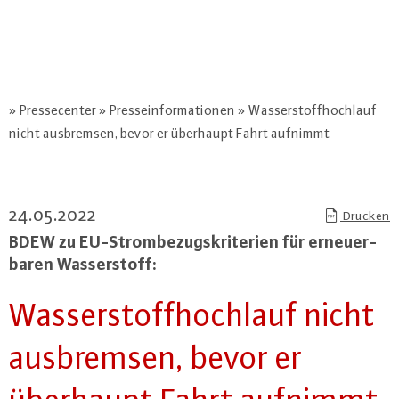
Pressecenter
Presseinformationen
Wasserstoffhochlauf
nicht ausbremsen, bevor er überhaupt Fahrt aufnimmt
24.05.2022
Drucken
BDEW zu EU-Strom­be­zugs­kri­te­ri­en für er­neu­er­
ba­ren Was­ser­stoff:
Was­ser­stoff­hoch­lauf nicht
aus­brem­sen, bevor er