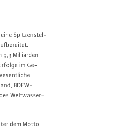
eine Spit­zen­stel­
­be­rei­tet.
,3 Mil­li­ar­den
 Erfolge im Ge­
e­sent­li­che
Weyand, BDEW-
 des Welt­was­ser­
unter dem Motto