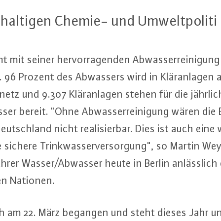
hal­ti­gen Chemie- und Um­welt­po­li­ti
mit seiner her­vor­ra­gen­den Ab­was­ser­rei­ni­gung 
 96 Prozent des Abwassers wird in Klär­an­la­gen auf
z und 9.307 Klär­an­la­gen stehen für die jährlich 9
sser bereit. "Ohne Ab­was­ser­rei­ni­gung wären die
utsch­land nicht rea­li­sier­bar. Dies ist auch eine w
 sichere Trink­was­ser­ver­sor­gung", so Martin 
üh­rer Wasser/Abwasser heute in Berlin an­läss­lich
ten Nationen.
ich am 22. März begangen und steht dieses Jahr 