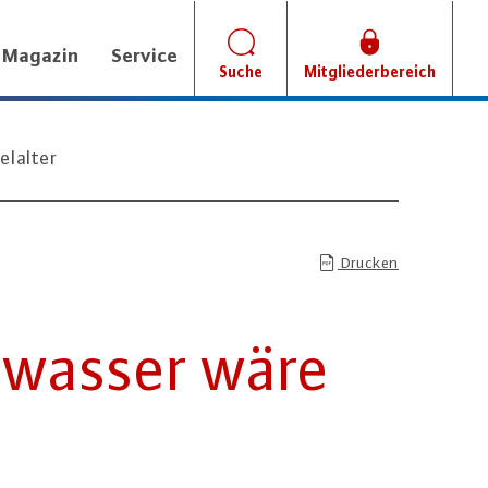
Magazin
Service
Suche
Mitgliederbereich
elalter
Drucken
­was­ser wäre