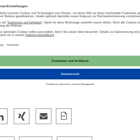
atz von Che­mi­ka­li­en.
ent­spre­chen­de Vorstöße der Eu­ro­päi­schen Kom­
- und Grau­was­ser­wie­der­ver­wen­dung kritisch: L
, wie Gemüse oder Erdbeeren, die mit wie­der­ver­
ssten min­des­tens hy­gie­nisch überprüft und für 
werden.