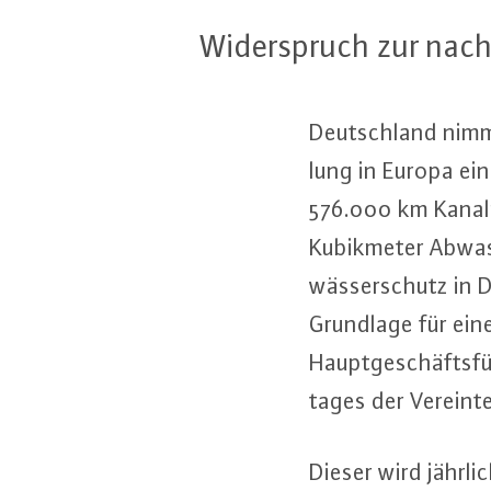
Wi­der­spruch zur nach­
Deutsch­land nimmt 
lung in Europa ein.
576.000 km Kanalnet
Ku­bik­me­ter Abwa
wäs­ser­schutz in De
Grundlage für eine
Haupt­ge­schäfts­f
ta­ges der Verein
Dieser wird jährl