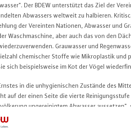
bwasser". Der BDEW un­ter­stützt das Ziel der Ver
an­del­ten Abwassers weltweit zu halbieren. Kriti
h­lung der Vereinten Nationen, Abwasser und Gra
er Wasch­ma­schi­ne, aber auch das von den Däche
wie­der­zu­ver­wen­den. Grau­was­ser und Re­gen­was­
ielzahl che­mi­scher Stoffe wie Mi­kro­plas­tik und po
 sie sich bei­spiels­wei­se im Kot der Vögel wie­der­fi
rnstes in die un­hy­gie­ni­schen Zustände des Mit­tel­
t auf der einen Seite die vierte Rei­ni­gungs­stu­f
Be­völ­ke­rung un­ger­ei­nig­tem Abwasser aussetzen
­völ­ke­rung wäre nur dann aus­zu­schlie­ßen, wenn D
ig ein­ge­setzt würden. Dies wäre jedoch ein Rück­s