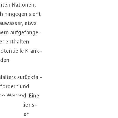
einten Nationen,
sch hingegen sieht
u­was­ser, etwa
rn auf­ge­fan­ge­
ser enthalten
­ten­ti­el­le Krank­
n­den.
al­ters zu­rück­fal­
e fordern und
", so Weyand. Eine
es­in­fek­ti­ons­
chritt für den