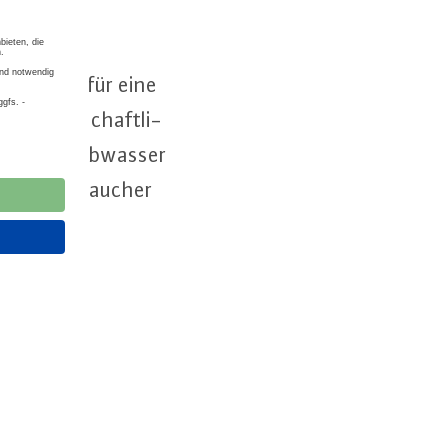
mis­si­on für eine
and­wirt­schaft­li­
wen­de­tem Abwasser
die Ver­brau­cher