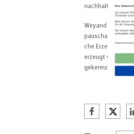
nach­hal­ti­gen Eins
Weyand sieht auch 
pauschale Abwasser
che Er­zeug­nis­se
erzeugt wurden, mü
ge­kenn­zeich­net 