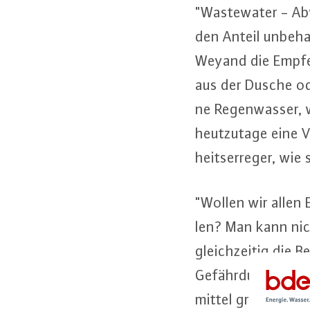
"Was­te­wa­ter - A
den Anteil un­be­h
Weyand die Emp­fe
aus der Dusche od
ne Re­gen­was­ser, 
heut­zu­ta­ge eine V
heits­er­re­ger, wie
"Wollen wir allen E
len? Man kann nich
gleich­zei­tig die 
Ge­fähr­dung der Be
mit­tel groß­flä­ch