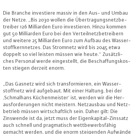
Die Branche in­ves­tie­re massiv in den Aus- und Umbau
der Netze. „Bis 2030 wollen die Über­tra­gungs­netz­be­
trei­ber 126 Mil­li­ar­den Euro in­ves­tie­ren. Hinzu kommen
gut 50 Mil­li­ar­den Euro bei den Ver­teil­netz­be­trei­bern
und weitere 25 Mil­li­ar­den Euro zum Aufbau des Was­ser­
stoff­kern­net­zes. Das Stromnetz wird bis 2045 etwa
doppelt so viel leisten müssen wie heute.“ Zu­sätz­li­
ches Personal werde ein­ge­stellt, die Be­schaf­fungs­kos­
ten stiegen derzeit enorm.
„Das Gasnetz wird sich trans­for­mie­ren, ein Was­ser­
stoff­netz wird aufgebaut. Mit einer Haltung, bei der
,Schmal­hans Kü­chen­meis­ter‘ ist, werden wir die Her­
aus­for­de­run­gen nicht meistern. Netz­aus­bau und Netz­
be­trieb müssen wirt­schaft­lich sein. Daher gilt: Die
Zinswende ist da, jetzt muss der Ei­gen­ka­pi­tal-Zins­satz
auch schnell und prag­ma­tisch wett­be­werbs­fä­hig
gemacht werden, und die enorm stei­gen­den Aufwände