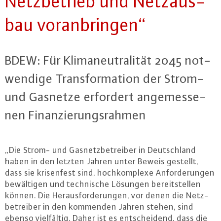
Netz­be­trieb und Netz­aus­
bau vor­an­brin­gen“
BDEW: Für Kli­ma­neu­tra­li­tät 2045 not­
wen­di­ge Trans­for­ma­ti­on der Strom-
und Gasnetze erfordert an­ge­mes­se­
nen Fi­nan­zie­rungs­rah­men
„Die Strom- und Gas­netz­be­trei­ber in Deutsch­land
haben in den letzten Jahren unter Beweis gestellt,
dass sie kri­sen­fest sind, hoch­kom­ple­xe An­for­de­run­gen
be­wäl­ti­gen und tech­ni­sche Lösungen be­reit­stel­len
können. Die Her­aus­for­de­run­gen, vor denen die Netz­
be­trei­ber in den kommenden Jahren stehen, sind
ebenso viel­fäl­tig. Daher ist es ent­schei­dend, dass die