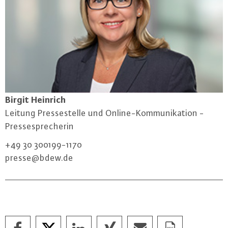
Birgit Heinrich
Leitung Pres­se­stel­le und On­line-Kom­mu­ni­ka­ti­on -
Pres­se­spre­che­rin
+49 30 300199-1170
presse@​bdew.​de