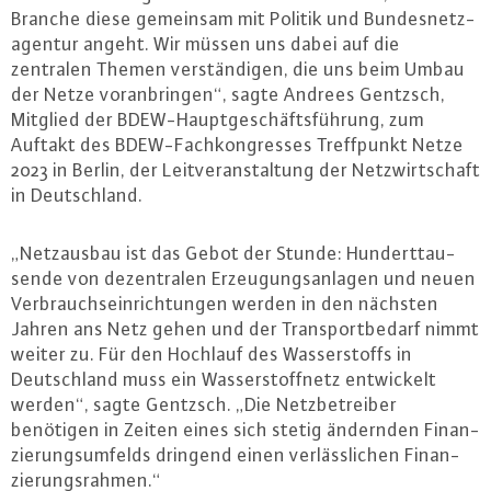
Branche diese gemeinsam mit Politik und Bun­des­netz­
agen­tur angeht. Wir müssen uns dabei auf die
zentralen Themen ver­stän­di­gen, die uns beim Umbau
der Netze vor­an­brin­gen“, sagte Andrees Gentzsch,
Mitglied der BDEW-Haupt­ge­schäfts­füh­rung, zum
Auftakt des BDEW-Fach­kon­gres­ses Treff­punkt Netze
2023 in Berlin, der Leit­ver­an­stal­tung der Netz­wirt­schaft
in Deutsch­land.
„Netz­aus­bau ist das Gebot der Stunde: Hun­dert­tau­
sen­de von de­zen­tra­len Er­zeu­gungs­an­la­gen und neuen
Ver­brauchs­ein­rich­tun­gen werden in den nächsten
Jahren ans Netz gehen und der Trans­port­be­darf nimmt
weiter zu. Für den Hochlauf des Was­ser­stoffs in
Deutsch­land muss ein Was­ser­stoff­netz ent­wi­ckelt
werden“, sagte Gentzsch. „Die Netz­be­trei­ber
benötigen in Zeiten eines sich stetig ändernden Fi­nan­
zie­rungs­um­felds dringend einen ver­läss­li­chen Fi­nan­
zie­rungs­rah­men.“