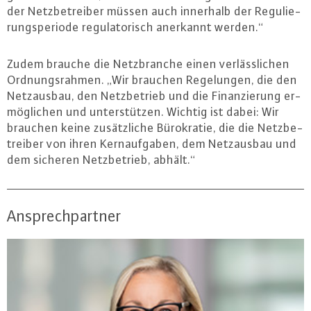
der Netz­be­trei­ber müssen auch innerhalb der Re­gu­lie­
rungs­pe­ri­ode re­gu­la­to­risch anerkannt werden.“
Zudem brauche die Netz­bran­che einen ver­läss­li­chen
Ord­nungs­rah­men. „Wir brauchen Re­ge­lun­gen, die den
Netz­aus­bau, den Netz­be­trieb und die Fi­nan­zie­rung er­
mög­li­chen und un­ter­stüt­zen. Wichtig ist dabei: Wir
brauchen keine zu­sätz­li­che Bü­ro­kra­tie, die die Netz­be­
trei­ber von ihren Kern­auf­ga­ben, dem Netz­aus­bau und
dem sicheren Netz­be­trieb, abhält.“
Ansprechpartner