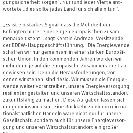
gungs­si­cher­heit sorgen“. Nur rund jeder Vierte ant­
wor­te­te „dies sollte jedes Land für sich allein tun“.
„Es ist ein starkes Signal, dass die Mehrheit der
Befragten hinter einer engen eu­ro­päi­schen Zu­sam­
men­ar­beit steht“, sagt Kerstin Andreae, Vor­sit­zen­de
der BDEW-Haupt­ge­schäfts­füh­rung. „Die En­er­gie­wen­de
schaffen wir nur gemeinsam in einer starken Eu­ro­päi­
schen Union. In den kommenden Jahren werden wir
mehr denn je auf die eu­ro­päi­sche Zu­sam­men­ar­beit an­
ge­wie­sen sein. Denn die Her­aus­for­de­run­gen, vor
denen wir stehen, sind riesig: Wir müssen die En­er­gie­
wen­de weiter vor­an­trei­ben, unsere En­er­gie­ver­sor­gung
resi­li­en­ter gestalten und unseren Wirt­schafts­stand­ort
zu­kunfts­fä­hig zu machen. Diese Aufgaben lassen sich
nur gemeinsam lösen. Eine Rückkehr zu einem rein na­
tio­nal­staat­li­chen Handeln wäre nicht nur für unsere
Ge­sell­schaft, sondern auch für unsere En­er­gie­ver­sor­
gung und unseren Wirt­schafts­stand­ort ein großer