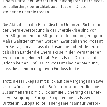
einem Drittel der Befragten zu nied­ri­ge­ren En­er­gie­kos­
ten, al­ler­dings be­fürch­tet auch fast ein Drittel
steigende En­er­gie­kos­ten.
Die Ak­ti­vi­tä­ten der Eu­ro­päi­schen Union zur Sicherung
der En­er­gie­ver­sor­gung in der En­er­gie­kri­se sind von
den Bür­ge­rin­nen und Bürger offenbar nur in geringem
Maße wahr­ge­nom­men worden. Zwar gaben 30 Prozent
der Befragten an, dass die Zu­sam­men­ar­beit der eu­ro­
päi­schen Länder die En­er­gie­kri­se in den ver­gan­ge­nen
zwei Jahren gelindert hat. Mehr als ein Drittel sieht
jedoch keinen Einfluss. 25 Prozent sind der Meinung,
dass diese einen negativen Einfluss hatte.
Trotz dieser Skepsis mit Blick auf die ver­gan­ge­nen zwei
Jahre wünschen sich die Befragten sehr deutlich mehr
Zu­sam­men­ar­beit mit Blick auf die Sicherung der En­er­
gie­ver­sor­gung in Europa. So gaben mehr als zwei
Drittel an, Europa sollte „eher gemeinsam für Ver­sor­