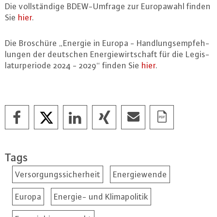
Die voll­stän­di­ge BDEW-Um­fra­ge zur Eu­ro­pa­wahl finden
Sie
hier
.
Die Broschüre „Energie in Europa - Hand­lungs­emp­feh­
lun­gen der deutschen En­er­gie­wirt­schaft für die Le­gis­
la­tur­pe­ri­ode 2024 - 2029“ finden Sie
hier
.
Tags
Versorgungssicherheit
Energiewende
Europa
Energie- und Klimapolitik