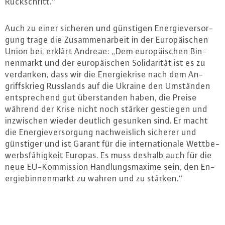
Rück­schritt.“
Auch zu einer sicheren und günstigen En­er­gie­ver­sor­
gung trage die Zu­sam­men­ar­beit in der Eu­ro­päi­schen
Union bei, erklärt Andreae: „Dem eu­ro­päi­schen Bin­
nen­markt und der eu­ro­päi­schen So­li­da­ri­tät ist es zu
verdanken, dass wir die En­er­gie­kri­se nach dem An­
griffs­krieg Russlands auf die Ukraine den Umständen
ent­spre­chend gut über­stan­den haben, die Preise
während der Krise nicht noch stärker gestiegen und
in­zwi­schen wieder deutlich gesunken sind. Er macht
die En­er­gie­ver­sor­gung nach­weis­lich sicherer und
günstiger und ist Garant für die in­ter­na­tio­na­le Wett­be­
werbs­fä­hig­keit Europas. Es muss deshalb auch für die
neue EU-Kom­mis­si­on Hand­lungs­ma­xi­me sein, den En­
er­gie­bin­nen­markt zu wahren und zu stärken.“