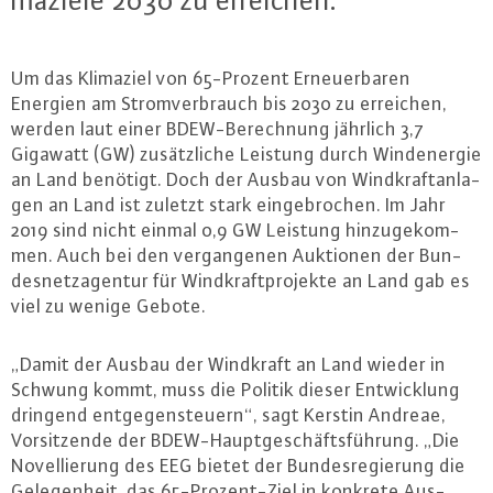
ma­zie­le 2030 zu erreichen.
Um das Klimaziel von 65-Pro­zent Er­neu­er­ba­ren
Energien am Strom­ver­brauch bis 2030 zu erreichen,
werden laut einer BDEW-Be­rech­nung jährlich 3,7
Gigawatt (GW) zu­sätz­li­che Leistung durch Wind­ener­gie
an Land benötigt. Doch der Ausbau von Wind­kraft­an­la­
gen an Land ist zuletzt stark ein­ge­bro­chen. Im Jahr
2019 sind nicht einmal 0,9 GW Leistung hin­zu­ge­kom­
men. Auch bei den ver­gan­ge­nen Auktionen der Bun­
des­netz­agen­tur für Wind­kraft­pro­jek­te an Land gab es
viel zu wenige Gebote.
„Damit der Ausbau der Windkraft an Land wieder in
Schwung kommt, muss die Politik dieser Ent­wick­lung
dringend ent­ge­gen­steu­ern“, sagt Kerstin Andreae,
Vor­sit­zen­de der BDEW-Haupt­ge­schäfts­füh­rung. „Die
No­vel­lie­rung des EEG bietet der Bun­des­re­gie­rung die
Ge­le­gen­heit, das 65-Pro­zent-Ziel in konkrete Aus­