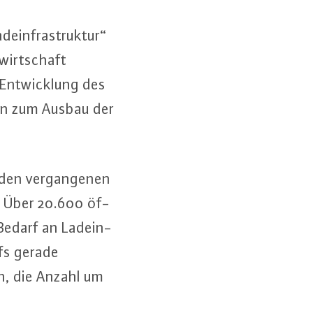
­ein­fra­struk­tur“
wirt­schaft
Ent­wick­lung des
men zum Ausbau der
 den ver­gan­ge­nen
t. Über 20.600 öf­
 Bedarf an Lad­ein­
ufs gerade
en, die Anzahl um