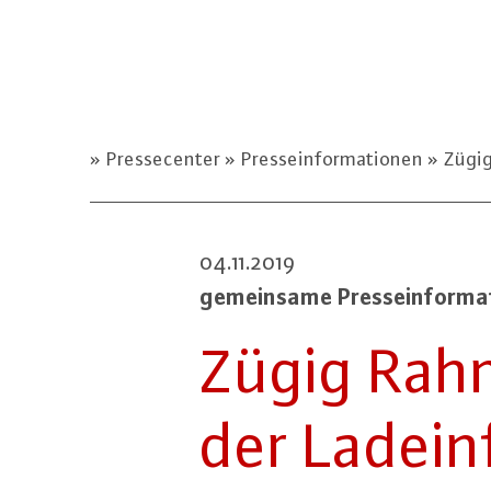
Pressecenter
Presseinformationen
Zügig
04.11.2019
ge­mein­sa­me Pres­se­infor­m
Zügig Rah­
der Lad­ein