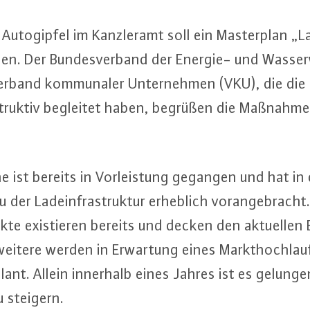
­to­gip­fel im Kanz­ler­amt soll ein Mas­ter­plan „Lad
en. Der Bun­des­ver­band der Energie- und Was­ser­
band kom­mu­na­ler Un­ter­neh­men (VKU), die die 
­struk­tiv begleitet haben, begrüßen die Maßnah
che ist bereits in Vor­leis­tung gegangen und hat in
der Lad­ein­fra­struk­tur erheblich vor­an­ge­brach
unk­te exis­tie­ren bereits und decken den aktuellen
le weitere werden in Erwartung eines Markt­hoch­la
lant. Allein innerhalb eines Jahres ist es gelung
u steigern.