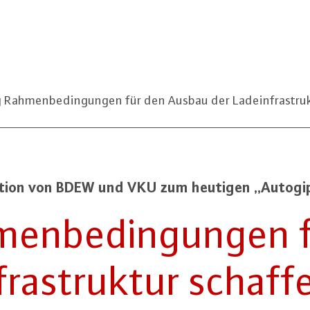
 Rahmenbedingungen für den Ausbau der Ladeinfrastruk
a­ti­on von BDEW und VKU zum heutigen „Au­to­gip
men­be­din­gun­gen
­fra­struk­tur schaff