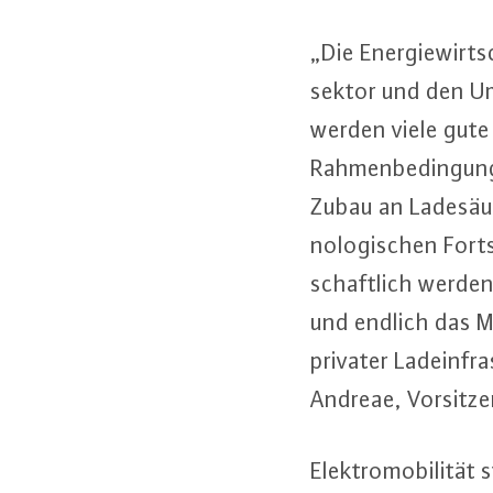
„Die En­er­gie­wirt­
sek­tor und den Umst
werden viele gute 
Rah­men­be­din­gun­
Zubau an La­de­säu
no­lo­gi­schen For
schaft­lich werden
und endlich das M
privater Lad­ein­fra
Andreae, Vor­sit­z
Elek­tro­mo­bi­li­tä