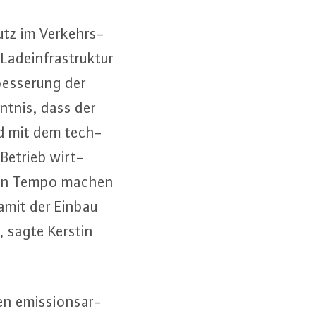
chutz im Ver­kehrs­
ad­ein­fra­struk­tur
es­se­rung der
nt­nis, dass der
nd mit dem tech­
 Betrieb wirt­
g nun Tempo machen
amit der Einbau
d“, sagte Kerstin
en emis­si­ons­ar­