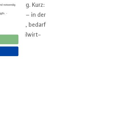
­ver­sor­gung. Kurz:
nie­ren kann – in der
ich­te wird, bedarf
u­to­mo­bil­wirt­