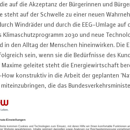
 die auf die Akzeptanz der Bür­ge­rin­nen und Bürger
­de steht auf der Schwelle zu einer neuen Wahr­nehm
 durch Windräder und durch die EEG-Um­la­ge auf 
 Kli­ma­schutz­pro­gramm 2030 und neue Tech­no­lo
n den Alltag der Menschen hin­ein­wir­ken. Die Elek­
folg­reich sein, wenn sie die Be­dürf­nis­se des Ku
axime geleitet steht die En­er­gie­wirt­schaft berei
w kon­struk­tiv in die Arbeit der geplanten 'Na­tio­
' mit­ein­zu­brin­gen, die das Bun­des­ver­kehrs­mi­nis­t
n will,“ so VKU-Haupt­ge­schäfts­füh­re­rin Kathe
der En­er­gie­wirt­schaft en­ga­gie­ren sich für de
n­fra­struk­tur, aber auch für ein sicheres, stabil