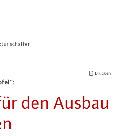
tur schaffen
Drucken
­fel“:
 für den Ausbau
en