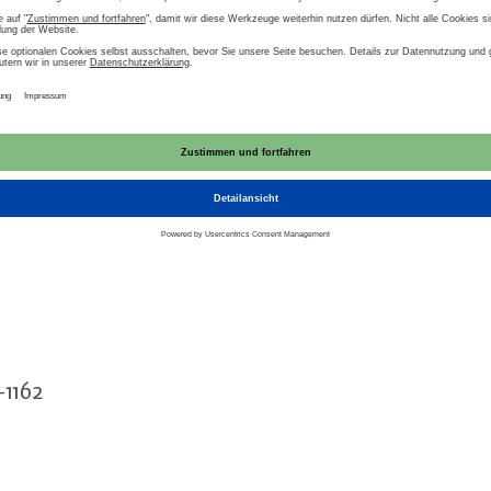
romnetz sowie eine nach­hal­ti­ge, be­zahl­ba­re Strom
chaft sorgt dafür, dass Elek­tro­mo­bi­li­tät funk­tio­
and. Damit Elek­tro­mo­bi­li­tät eine Er­folgs­ge­sch
­men Kraft­an­stren­gung von Politik, Energie- und A
 für die Presse:
-1162