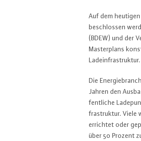
Auf dem heutigen Au
be­schlos­sen werd
(BDEW) und der Ver
Mas­ter­plans kon
Lad­ein­fra­struk­tur.
Die En­er­gie­bran­
Jahren den Ausbau 
fent­li­che La­de­p
fra­struk­tur. Vie
errichtet oder gep
über 50 Prozent z