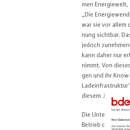
men En­er­gie­welt,
„Die En­er­gie­wen
war sie vor allem
nung sichtbar. Das
jedoch zunehmend i
kann daher nur er­
nimmt. Von dieser M
gen und ihr Know-Ho
Lad­ein­fra­struk­tur
diesem Jahr gründe
Die Un­ter­neh­men 
Betrieb der Lad­ei