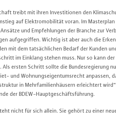
schaft treibt mit ihren In­ves­ti­tio­nen den Kli­ma­s
ieg auf Elek­tro­mo­bi­li­tät voran. Im Mas­ter­plan L
Ansätze und Emp­feh­lun­gen der Branche zur Ver­b
gen auf­ge­grif­fen. Wichtig ist aber auch die Er­ken
­len mit dem tat­säch­li­chen Bedarf der Kunden u
t­schritt im Einklang stehen muss. Nur so kann der
. Als ersten Schritt sollte die Bun­des­re­gie­run
iet- und Woh­nungs­ei­gen­tums­recht anpassen, d
­struk­tur in Mehr­fa­mi­li­en­häu­sern er­leich­tert wir
en­de der BDEW-Haupt­ge­schäfts­füh­rung.
t steht nicht für sich allein. Sie gehört zu einer neu