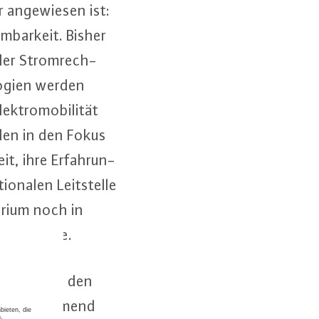
 an­ge­wie­sen ist:
­bar­keit. Bisher
der Strom­rech­
­gi­en werden
tro­mo­bi­li­tät
nden in den Fokus
t, ihre Er­fah­run­
na­len Leit­stel­le
e­ri­um noch in
rina Reiche.
n Ausbau und den
es und zunehmend