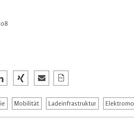
208
ie
Mobilität
Ladeinfrastruktur
Elektromob