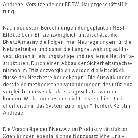
Andreae, Vor­sit­zen­de der BDEW-Haupt­ge­schäfts­füh­
rung.
Nach neuesten Be­rech­nun­gen der geplanten NEST-
Ef­fek­te beim Ef­fi­zi­enz­ver­gleich un­ter­schätzt die
BNetzA massiv die Folgen ihrer Neu­re­ge­lun­gen für die
Netz­be­trei­ber und damit die Lang­zeit­wir­kung auf In­
ves­ti­tio­nen in leis­tungs­fä­hi­ge und resi­li­en­te Netz­in­fra­
struk­tu­ren. Durch einen Abbau der Si­cher­heits­me­cha­
nis­men im Ef­fi­zi­enz­ver­gleich werden die Mit­tel­rück­
flüs­se der Netz­be­trei­ber gekappt. „Die Aus­wir­kun­gen
der vielen me­tho­di­schen Ver­än­de­run­gen des Ef­fi­zi­enz­
ver­gleichs müssen konkret ab­ge­schätzt werden
können. Wir können es uns nicht leisten, hier Un­si­
cher­hei­ten in das System zu bringen“, fordert Kerstin
Andreae.
Die Vor­schlä­ge der BNetzA zum Pro­duk­ti­vi­täts­fak­tor
Xgen bringen ebenfalls ohne Not zu­sätz­li­che Un­si­