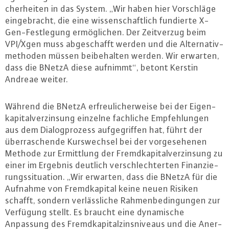
cher­hei­ten in das System. „Wir haben hier Vor­schlä­ge
ein­ge­bracht, die eine wis­sen­schaft­lich fundierte X-
Gen-Fest­le­gung er­mög­li­chen. Der Zeit­ver­zug beim
VPI/Xgen muss ab­ge­schafft werden und die Al­ter­na­tiv­
me­tho­den müssen bei­be­hal­ten werden. Wir erwarten,
dass die BNetzA diese aufnimmt“, betont Kerstin
Andreae weiter.
Während die BNetzA er­freu­li­cher­wei­se bei der Ei­gen­
ka­pi­tal­ver­zin­sung einzelne fachliche Emp­feh­lun­gen
aus dem Dia­log­pro­zess auf­ge­grif­fen hat, führt der
über­ra­schen­de Kurs­wech­sel bei der vor­ge­se­he­nen
Methode zur Er­mitt­lung der Fremd­ka­pi­tal­ver­zin­sung zu
einer im Ergebnis deutlich ver­schlech­ter­ten Fi­nan­zie­
rungs­si­tua­ti­on. „Wir erwarten, dass die BNetzA für die
Aufnahme von Fremd­ka­pi­tal keine neuen Risiken
schafft, sondern ver­läss­li­che Rah­men­be­din­gun­gen zur
Verfügung stellt. Es braucht eine dy­na­mi­sche
Anpassung des Fremd­ka­pi­tal­zins­ni­veaus und die An­er­