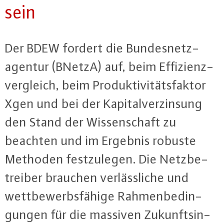
sein
Der BDEW fordert die Bun­des­netz­
agen­tur (BNetzA) auf, beim Ef­fi­zi­enz­
ver­gleich, beim Pro­duk­ti­vi­täts­fak­tor
Xgen und bei der Ka­pi­tal­ver­zin­sung
den Stand der Wis­sen­schaft zu
beachten und im Ergebnis robuste
Methoden fest­zu­le­gen. Die Netz­be­
trei­ber brauchen ver­läss­li­che und
wett­be­werbs­fä­hi­ge Rah­men­be­din­
gun­gen für die massiven Zu­kunfts­in­