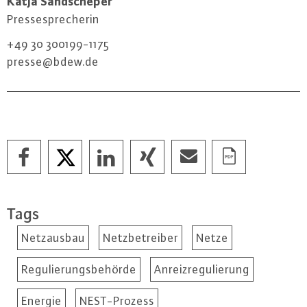
Katja Sand­sche­per
Pres­se­spre­che­rin
+49 30 300199-1175
presse@​bdew.​de
Tags
Netzausbau
Netzbetreiber
Netze
Regulierungsbehörde
Anreizregulierung
Energie
NEST-Prozess