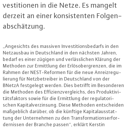
ves­ti­tio­nen in die Netze. Es mangelt
derzeit an einer kon­sis­ten­ten Fol­gen­
ab­schät­zung.
„An­ge­sichts des massiven In­ves­ti­ti­ons­be­darfs in den
Netz­aus­bau in Deutsch­land in den nächsten Jahren,
bedarf es einer zügigen und ver­läss­li­chen Klärung der
Methoden zur Er­mitt­lung der Er­lös­ober­gren­zen, die im
Rahmen der NEST-Re­for­men für die neue An­reiz­re­gu­
lie­rung für Netz­be­trei­ber in Deutsch­land von der
BNetzA fest­ge­legt werden. Dies betrifft im Be­son­de­ren
die Methoden des Ef­fi­zi­enz­ver­gleichs, des Pro­duk­ti­vi­
täts­fak­tors sowie für die Er­mitt­lung der re­gu­la­to­ri­
schen Ka­pi­tal­ver­zin­sung. Diese Methoden ent­schei­den
maß­geb­lich darüber, ob die künftige Ka­pi­tal­aus­stat­
tung der Un­ter­neh­men zu den Trans­for­ma­ti­ons­er­for­
der­nis­sen der Branche passen“, erklärt Kerstin