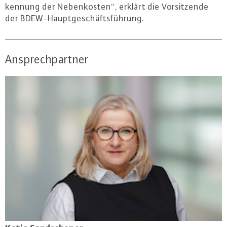
ken­nung der Ne­ben­kos­ten“, erklärt die Vor­sit­zen­de
der BDEW-Haupt­ge­schäfts­füh­rung.
Ansprechpartner