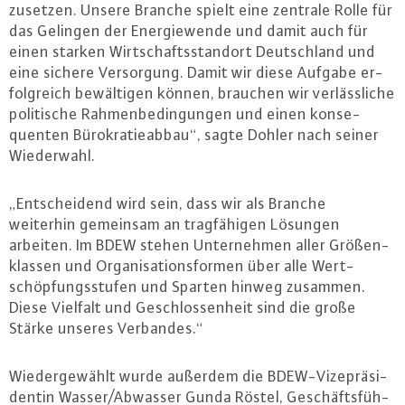
zu­set­zen. Unsere Branche spielt eine zentrale Rolle für
das Gelingen der En­er­gie­wen­de und damit auch für
einen starken Wirt­schafts­stand­ort Deutsch­land und
eine sichere Ver­sor­gung. Damit wir diese Aufgabe er­
folg­reich be­wäl­ti­gen können, brauchen wir ver­läss­li­che
po­li­ti­sche Rah­men­be­din­gun­gen und einen kon­se­
quen­ten Bü­ro­kra­tie­ab­bau“, sagte Dohler nach seiner
Wie­der­wahl.
„Ent­schei­dend wird sein, dass wir als Branche
weiterhin gemeinsam an trag­fä­hi­gen Lösungen
arbeiten. Im BDEW stehen Un­ter­neh­men aller Grö­ßen­
klas­sen und Or­ga­ni­sa­ti­ons­for­men über alle Wert­
schöp­fungs­stu­fen und Sparten hinweg zusammen.
Diese Vielfalt und Ge­schlos­sen­heit sind die große
Stärke unseres Verbandes.“
Wie­der­ge­wählt wurde außerdem die BDEW-Vi­ze­prä­si­
den­tin Wasser/Abwasser Gunda Röstel, Ge­schäfts­füh­