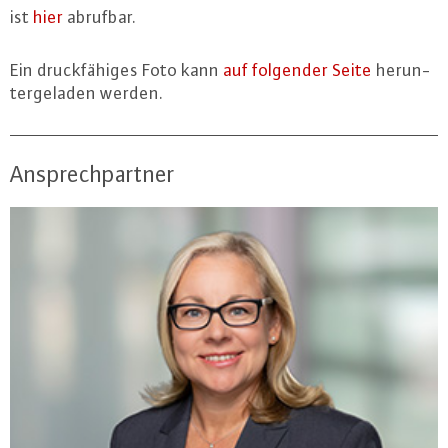
ist
hier
abrufbar.
Ein druck­fä­hi­ges Foto kann
auf folgender Seite
her­un­
ter­ge­la­den werden.
Ansprechpartner