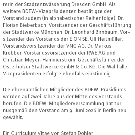
re­rin der Stadt­ent­wäs­se­rung Dresden GmbH. Als
weitere BDEW-Vi­ze­prä­si­den­ten be­stä­tig­te der
Vorstand zudem (in al­pha­be­ti­scher Rei­hen­fol­ge): Dr.
Florian Bie­ber­bach, Vor­sit­zen­der der Ge­schäfts­füh­rung
der Stadt­wer­ke München, Dr. Leonhard Birnbaum, Vor­
sit­zen­der des Vorstands der E.​ON SE, Ulf Heit­mül­ler,
Vor­stands­vor­sit­zen­der der VNG AG, Dr. Markus
Krebber, Vor­stands­vor­sit­zen­der der RWE AG und
Christian Mey­er-Ham­mer­ström, Ge­schäfts­füh­rer der
Os­ter­hol­zer Stadt­wer­ke GmbH & Co. KG. Die Wahl aller
Vi­ze­prä­si­den­ten erfolgte ebenfalls ein­stim­mig.
Die eh­ren­amt­li­chen Mit­glie­der des BDEW-Prä­si­di­ums
werden auf zwei Jahre aus der Mitte des Vorstands
berufen. Die BDEW-Mit­glie­der­ver­samm­lung hat tur­
nus­ge­mäß den Vorstand am 9. Juni 2026 in Berlin neu
gewählt.
Ein Cur­ri­cu­lum Vitae von Stefan Dohler