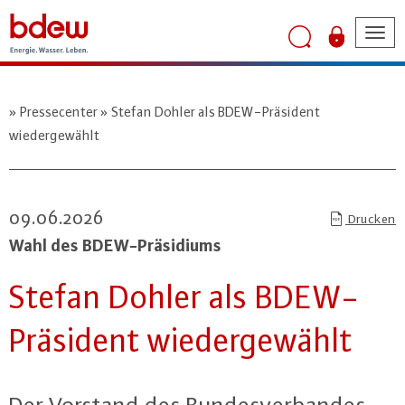
Tog
nav
Pressecenter
Stefan Dohler als BDEW-Präsident
wiedergewählt
09.06.2026
Drucken
Wahl des BDEW-Prä­si­di­ums
Stefan Dohler als BDEW-
Prä­si­dent wie­der­ge­wählt