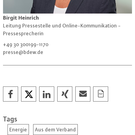
Birgit Heinrich
Leitung Pres­se­stel­le und On­line-Kom­mu­ni­ka­ti­on -
Pres­se­spre­che­rin
+49 30 300199-1170
presse@​bdew.​de
Tags
Energie
Aus dem Verband