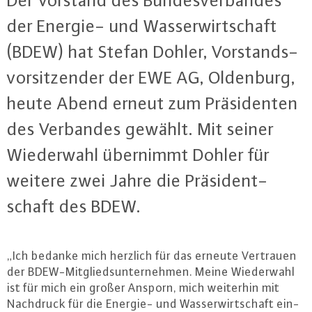
Der Vorstand des Bun­des­ver­ban­des
der Energie- und Was­ser­wirt­schaft
(BDEW) hat Stefan Dohler, Vor­stands­
vor­sit­zen­der der EWE AG, Oldenburg,
heute Abend erneut zum Prä­si­den­ten
des Verbandes gewählt. Mit seiner
Wie­der­wahl übernimmt Dohler für
weitere zwei Jahre die Prä­si­dent­
schaft des BDEW.
„Ich bedanke mich herzlich für das erneute Vertrauen
der BDEW-Mit­glieds­un­ter­neh­men. Meine Wie­der­wahl
ist für mich ein großer Ansporn, mich weiterhin mit
Nachdruck für die Energie- und Was­ser­wirt­schaft ein­