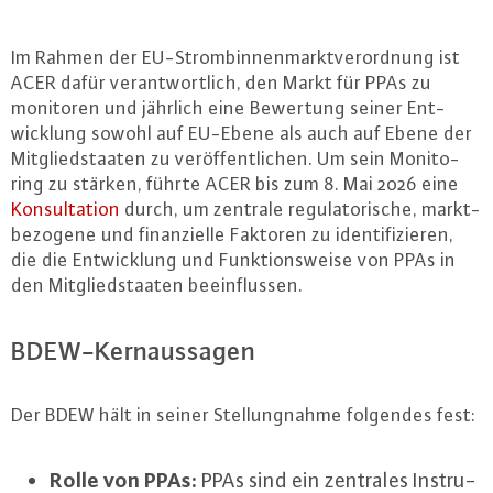
Im Rahmen der EU-Strom­bin­nen­markt­ver­ord­nung ist
ACER dafür ver­ant­wort­lich, den Markt für PPAs zu
monitoren und jährlich eine Bewertung seiner Ent­
wick­lung sowohl auf EU-Ebene als auch auf Ebene der
Mit­glied­staa­ten zu ver­öf­fent­li­chen. Um sein Mo­ni­to­
ring zu stärken, führte ACER bis zum 8. Mai 2026 eine
Kon­sul­ta­ti­on
durch, um zentrale re­gu­la­to­ri­sche, markt­
be­zo­ge­ne und fi­nan­zi­el­le Faktoren zu iden­ti­fi­zie­ren,
die die Ent­wick­lung und Funk­ti­ons­wei­se von PPAs in
den Mit­glied­staa­ten be­ein­flus­sen.
BDEW-Kern­aus­sa­gen
Der BDEW hält in seiner Stel­lung­nah­me folgendes fest:
Rolle von PPAs:
PPAs sind ein zentrales In­stru­