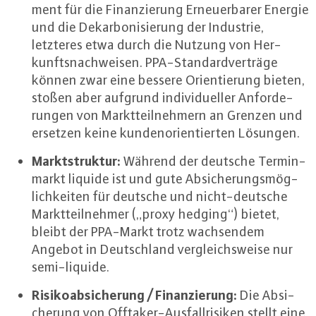
ment für die Fi­nan­zie­rung Er­neu­er­ba­rer Energie
und die Dekar­bo­ni­sie­rung der Industrie,
letzteres etwa durch die Nutzung von Her­
kunfts­nach­wei­sen. PPA-Stan­dard­ver­trä­ge
können zwar eine bessere Ori­en­tie­rung bieten,
stoßen aber aufgrund in­di­vi­du­el­ler An­for­de­
run­gen von Markt­teil­neh­mern an Grenzen und
ersetzen keine kun­den­ori­en­tier­ten Lösungen.
Markt­struk­tur:
Während der deutsche Ter­min­
markt liquide ist und gute Ab­si­che­rungs­mög­
lich­kei­ten für deutsche und nicht-deut­sche
Markt­teil­neh­mer („proxy hedging“) bietet,
bleibt der PPA-Markt trotz wach­sen­dem
Angebot in Deutsch­land ver­gleichs­wei­se nur
se­mi-li­qui­de.
Ri­si­ko­ab­si­che­rung / Fi­nan­zie­rung:
Die Ab­si­
che­rung von Off­ta­ker-Aus­fall­ri­si­ken stellt eine