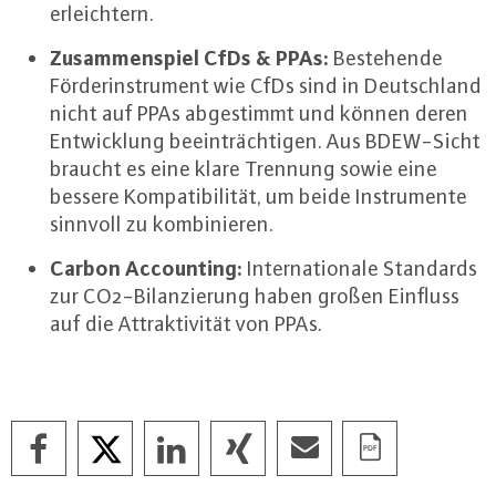
er­leich­tern.
Zu­sam­men­spiel CfDs & PPAs:
Be­ste­hen­de
För­der­instru­ment wie CfDs sind in Deutsch­land
nicht auf PPAs ab­ge­stimmt und können deren
Ent­wick­lung be­ein­träch­ti­gen. Aus BDEW-Sicht
braucht es eine klare Trennung sowie eine
bessere Kom­pa­ti­bi­li­tät, um beide In­stru­men­te
sinnvoll zu kom­bi­nie­ren.
Carbon Ac­coun­ting:
In­ter­na­tio­na­le Standards
zur CO2-Bi­lan­zie­rung haben großen Einfluss
auf die At­trak­ti­vi­tät von PPAs.