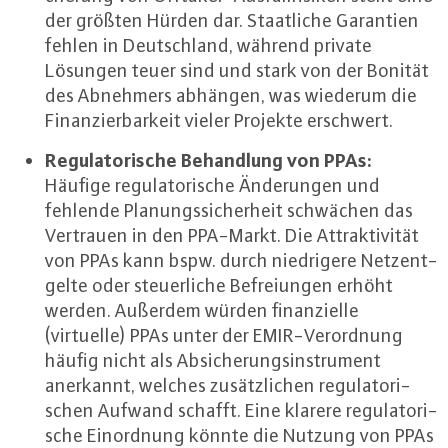
der größten Hürden dar. Staat­li­che Garantien
fehlen in Deutsch­land, während private
Lösungen teuer sind und stark von der Bonität
des Abnehmers abhängen, was wiederum die
Fi­nan­zier­bar­keit vieler Projekte erschwert.
Re­gu­la­to­ri­sche Be­hand­lung von PPAs:
Häufige re­gu­la­to­ri­sche Än­de­run­gen und
fehlende Pla­nungs­si­cher­heit schwächen das
Vertrauen in den PPA-Markt. Die At­trak­ti­vi­tät
von PPAs kann bspw. durch nied­ri­ge­re Netz­ent­
gel­te oder steu­er­li­che Be­frei­un­gen erhöht
werden. Außerdem würden fi­nan­zi­el­le
(virtuelle) PPAs unter der EMIR-Ver­ord­nung
häufig nicht als Ab­si­che­rungs­in­stru­ment
anerkannt, welches zu­sätz­li­chen re­gu­la­to­ri­
schen Aufwand schafft. Eine klarere re­gu­la­to­ri­
sche Ein­ord­nung könnte die Nutzung von PPAs