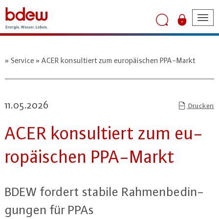
Tog
nav
Service
ACER konsultiert zum europäischen PPA-Markt
11.05.2026
Drucken
ACER kon­sul­tiert zum eu­
ro­päi­schen PPA-Markt
BDEW fordert stabile Rah­men­be­din­
gun­gen für PPAs