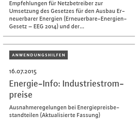
Emp­feh­lun­gen für Netz­be­trei­ber zur
Umsetzung des Gesetzes für den Ausbau Er­
neu­er­ba­rer Energien (Er­neu­er­ba­re-En­er­gi­en-
Ge­setz – EEG 2014) und der...
AN­WEN­DUNGS­HIL­FEN
16.07.2015
En­er­gie-In­fo: In­dus­trie­strom­
prei­se
Aus­nah­me­re­ge­lun­gen bei En­er­gie­preis­be­
stand­tei­len (Ak­tua­li­sier­te Fassung)