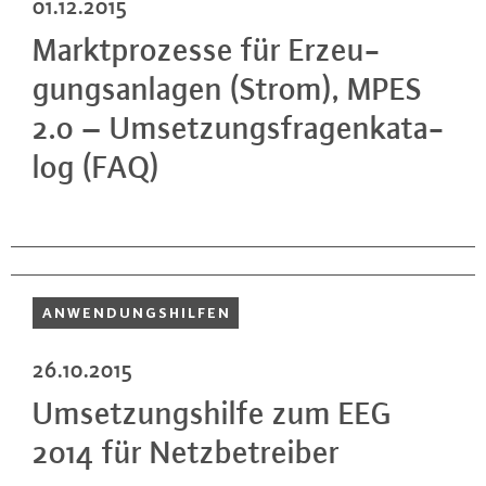
01.12.2015
Markt­pro­zes­se für Er­zeu­
gungs­an­la­gen (Strom), MPES
2.0 – Um­set­zungs­fra­gen­ka­ta­
log (FAQ)
AN­WEN­DUNGS­HIL­FEN
26.10.2015
Um­set­zungs­hil­fe zum EEG
2014 für Netz­be­trei­ber