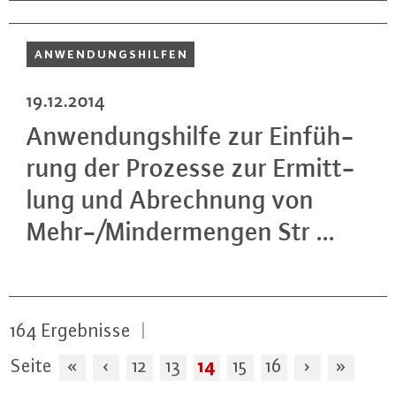
AN­WEN­DUNGS­HIL­FEN
19.12.2014
An­wen­dungs­hil­fe zur Ein­füh­
rung der Prozesse zur Er­mitt­
lung und Ab­rech­nung von
Mehr-/Min­der­men­gen Str ...
164
Ergebnisse
|
14
Seite
«
‹
12
13
15
16
›
»