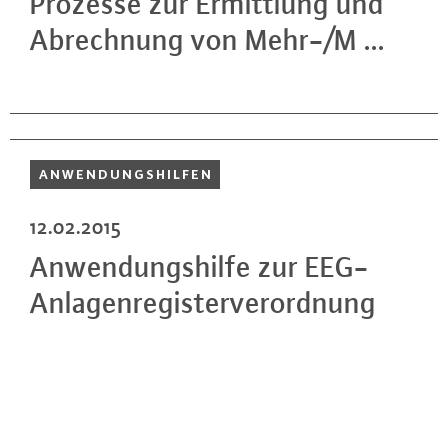
Prozesse zur Er­mitt­lung und
Ab­rech­nung von Mehr-/M ...
AN­WEN­DUNGS­HIL­FEN
12.02.2015
An­wen­dungs­hil­fe zur EEG-
An­la­gen­re­gis­ter­ver­ord­nung