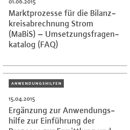
01.06.2015
Markt­pro­zes­se für die Bi­lanz­
kreis­ab­rech­nung Strom
(MaBiS) – Um­set­zungs­fra­gen­
ka­ta­log (FAQ)
AN­WEN­DUNGS­HIL­FEN
15.04.2015
Ergänzung zur An­wen­dungs­
hil­fe zur Ein­füh­rung der