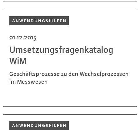
AN­WEN­DUNGS­HIL­FEN
01.12.2015
Um­set­zungs­fra­gen­ka­ta­log
WiM
Ge­schäfts­pro­zes­se zu den Wech­sel­pro­zes­sen
im Messwesen
AN­WEN­DUNGS­HIL­FEN