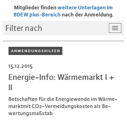
Mitglieder finden
weitere Unterlagen im
BDEW plus-Bereich
nach der Anmeldung.
Filter nach
Togg
navi
AN­WEN­DUNGS­HIL­FEN
15.12.2015
En­er­gie-In­fo: Wär­me­markt I +
II
Bot­schaf­ten für die En­er­gie­wen­de im Wär­me­
markt­mit CO2-Ver­mei­dungs­kos­ten als Be­
wer­tungs­maß­stab