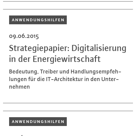
AN­WEN­DUNGS­HIL­FEN
09.06.2015
Stra­te­gie­pa­pier: Di­gi­ta­li­sie­rung
in der En­er­gie­wirt­schaft
Bedeutung, Treiber und Hand­lungs­emp­feh­
lun­gen für die IT-Ar­chi­tek­tur in den Un­ter­
neh­men
AN­WEN­DUNGS­HIL­FEN