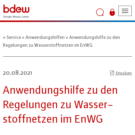
Tog
nav
Service
Anwendungshilfen
Anwendungshilfe zu den
Regelungen zu Wasserstoffnetzen im EnWG
20.08.2021
Drucken
An­wen­dungs­hil­fe zu den
Re­ge­lun­gen zu Was­ser­
stoff­net­zen im EnWG