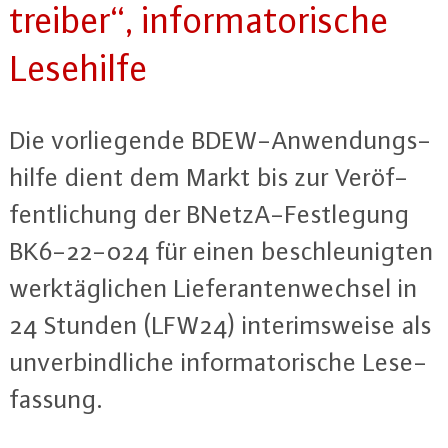
trei­ber“, in­for­ma­to­ri­sche
Lesehilfe
Die vor­lie­gen­de BDEW-An­wen­dungs­
hil­fe dient dem Markt bis zur Ver­öf­
fent­li­chung der BNetzA-Fest­le­gung
BK6-22-024 für einen be­schleu­nig­ten
werk­täg­li­chen Lie­fe­ran­ten­wech­sel in
24 Stunden (LFW24) in­te­rims­wei­se als
un­ver­bind­li­che in­for­ma­to­ri­sche Le­se­
fas­sung.