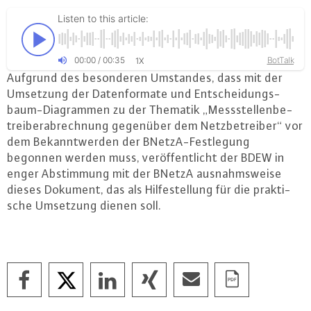
Listen to this article:
00
:
00
/
00
:
35
BotTalk
1X
Aufgrund des be­son­de­ren Umstandes, dass mit der
Umsetzung der Da­ten­for­ma­te und Ent­schei­dungs­
baum-Dia­gram­men zu der Thematik „Mess­stel­len­be­
trei­be­r­ab­rech­nung gegenüber dem Netz­be­trei­ber“ vor
dem Be­kannt­wer­den der BNetzA-Fest­le­gung
begonnen werden muss, ver­öf­fent­licht der BDEW in
enger Ab­stim­mung mit der BNetzA aus­nahms­wei­se
dieses Dokument, das als Hil­fe­stel­lung für die prak­ti­
sche Umsetzung dienen soll.