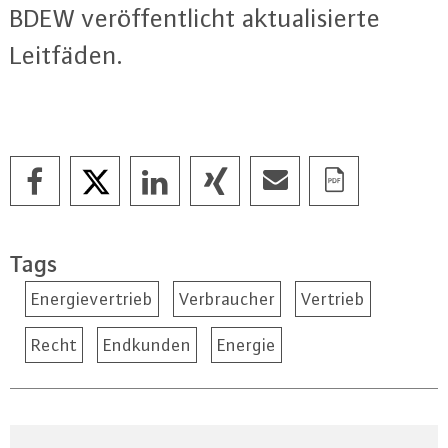
BDEW ver­öf­fent­licht ak­tua­li­sier­te
Leitfäden.
Tags
Energievertrieb
Verbraucher
Vertrieb
Recht
Endkunden
Energie