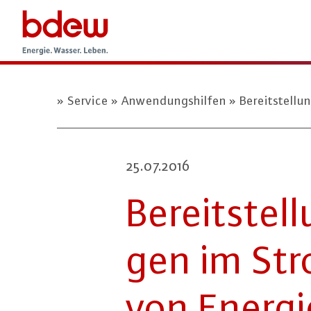
Service
Anwendungshilfen
Bereitstellu
25.07.2016
Be­reit­ste
gen im Stro
von En­er­gi