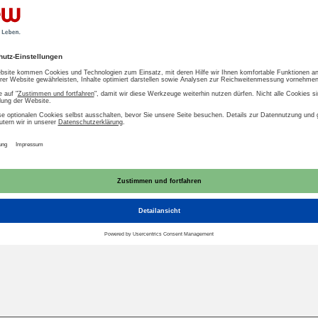
t zum Download
AU
itstellung von (System-)Dienstleistungen im
mversorgungssystem: Beitrag von Energiespei