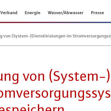
Verband
Energie
Wasser/Abwasser
Presse
ng von (System-)Dienstleistungen im Stromversorgungss
l­lung von (System-)
m­ver­sor­gungs­sys
e­spei­chern