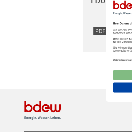
1 Dokumen
Bere
PDF
Stro