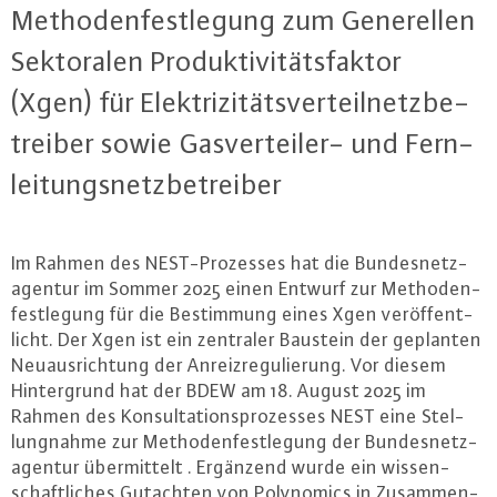
Me­tho­den­fest­le­gung zum Ge­ne­rel­len
Sek­to­ra­len Pro­duk­ti­vi­täts­fak­tor
(Xgen) für Elek­tri­zi­täts­ver­teil­netz­be­
trei­ber sowie Gas­ver­tei­ler- und Fern­
lei­tungs­netz­be­trei­ber
Im Rahmen des NEST-Pro­zes­ses hat die Bun­des­netz­
agen­tur im Sommer 2025 einen Entwurf zur Me­tho­den­
fest­le­gung für die Be­stim­mung eines Xgen ver­öf­fent­
licht. Der Xgen ist ein zentraler Baustein der geplanten
Neu­aus­rich­tung der An­reiz­re­gu­lie­rung. Vor diesem
Hin­ter­grund hat der BDEW am 18. August 2025 im
Rahmen des Kon­sul­ta­ti­ons­pro­zes­ses NEST eine Stel­
lung­nah­me zur Me­tho­den­fest­le­gung der Bun­des­netz­
agen­tur über­mit­telt . Ergänzend wurde ein wis­sen­
schaft­li­ches Gutachten von Po­ly­no­mics in Zu­sam­men­