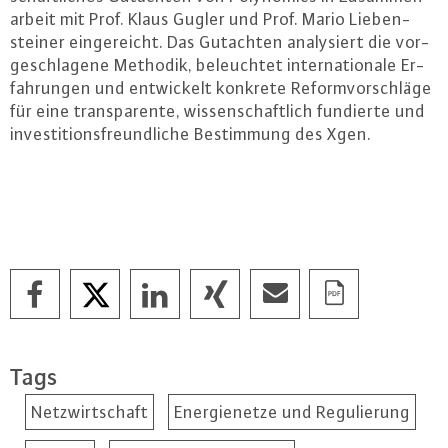
ar­beit mit Prof. Klaus Gugler und Prof. Mario Lie­ben­
stei­ner ein­ge­reicht. Das Gutachten ana­ly­siert die vor­
ge­schla­ge­ne Methodik, be­leuch­tet in­ter­na­tio­na­le Er­
fah­run­gen und ent­wi­ckelt konkrete Re­form­vor­schlä­ge
für eine trans­pa­ren­te, wis­sen­schaft­lich fundierte und
in­ves­ti­ti­ons­freund­li­che Be­stim­mung des Xgen.
Tags
Netzwirtschaft
Energienetze und Regulierung