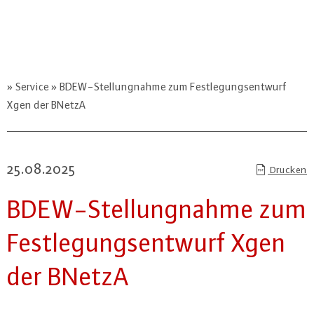
Service
BDEW-Stellungnahme zum Festlegungsentwurf
Xgen der BNetzA
25.08.2025
Drucken
BDEW-Stel­lung­nah­me zum
Fest­le­gungs­ent­wurf Xgen
der BNetzA