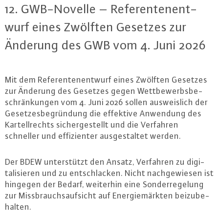
12. GWB-No­vel­le – Re­fe­ren­ten­ent­
wurf eines Zwölften Gesetzes zur
Änderung des GWB vom 4. Juni 2026
Mit dem Re­fe­ren­ten­ent­wurf eines Zwölften Gesetzes
zur Änderung des Gesetzes gegen Wett­be­werbs­be­
schrän­kun­gen vom 4. Juni 2026 sollen aus­weis­lich der
Ge­set­zes­be­grün­dung die effektive Anwendung des
Kar­tell­rechts si­cher­ge­stellt und die Verfahren
schneller und ef­fi­zi­en­ter aus­ge­stal­tet werden.
Der BDEW un­ter­stützt den Ansatz, Verfahren zu di­gi­
ta­li­sie­ren und zu ent­schla­cken. Nicht nach­ge­wie­sen ist
hingegen der Bedarf, weiterhin eine Son­der­re­ge­lung
zur Miss­brauchs­auf­sicht auf En­er­gie­märk­ten bei­zu­be­
hal­ten.