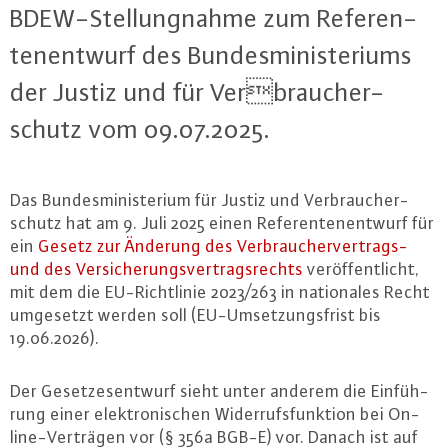
BDEW-Stel­lung­nah­me zum Re­fe­ren­
ten­ent­wurf des Bun­des­mi­nis­te­ri­ums
der Justiz und für Verbrau­cher­
schutz vom 09.07.2025.
Das Bun­des­mi­nis­te­ri­um für Justiz und Ver­brau­cher­
schutz hat am 9. Juli 2025 einen Re­fe­ren­ten­ent­wurf für
ein
Gesetz zur Änderung des Ver­brau­cher­ver­trags-
und des Ver­si­che­rungs­ver­trags­rechts
ver­öf­fent­licht,
mit dem die EU-Richt­li­nie 2023/263 in na­tio­na­les Recht
umgesetzt werden soll (EU-Um­set­zungs­frist bis
19.06.2026).
Der Ge­set­zes­ent­wurf sieht unter anderem die Ein­füh­
rung einer elek­tro­ni­schen Wi­der­rufs­funk­ti­on bei On­
line-Ver­trä­gen vor (§ 356a BGB-E) vor. Danach ist auf