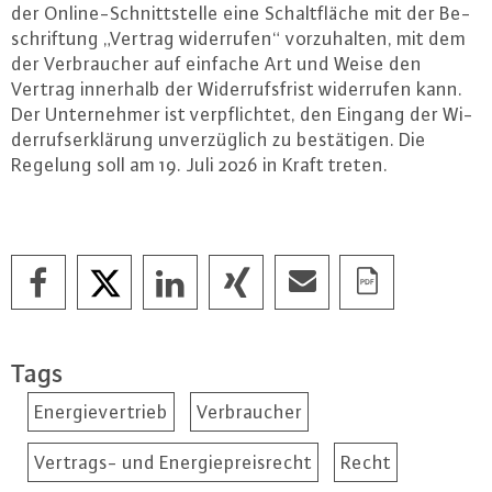
der On­line-Schnitt­stel­le eine Schalt­flä­che mit der Be­
schrif­tung „Vertrag wi­der­ru­fen“ vor­zu­hal­ten, mit dem
der Ver­brau­cher auf einfache Art und Weise den
Vertrag innerhalb der Wi­der­rufs­frist wi­der­ru­fen kann.
Der Un­ter­neh­mer ist ver­pflich­tet, den Eingang der Wi­
der­rufs­er­klä­rung un­ver­züg­lich zu be­stä­ti­gen. Die
Regelung soll am 19. Juli 2026 in Kraft treten.
Tags
Energievertrieb
Verbraucher
Vertrags- und Energiepreisrecht
Recht