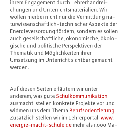
ihrem En­ga­ge­ment durch Leh­rer­hand­rei­
chun­gen und Un­ter­richts­ma­te­ria­li­en. Wir
wollen hierbei nicht nur die Ver­mitt­lung na­
tur­wis­sen­schaft­lich-tech­ni­scher Aspekte der
En­er­gie­ver­sor­gung fördern, sondern es sollen
auch ge­sell­schaft­li­che, öko­no­mi­sche, öko­lo­
gi­sche und po­li­ti­sche Per­spek­ti­ven der
Thematik und Mög­lich­kei­ten ihrer
Umsetzung im Un­ter­richt sichtbar gemacht
werden.
Auf diesen Seiten erläutern wir unter
anderem, was gute
Schul­kom­mu­ni­ka­ti­on
ausmacht, stellen konkrete Projekte vor und
widmen uns dem Thema
Be­rufs­ori­en­tie­rung
.
Zu­sätz­lich stellen wir im Leh­rer­por­tal
www.​
energie-​macht-​schule.​de
mehr als 1.000 Ma­