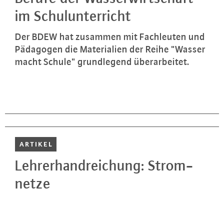
im Schul­un­ter­richt
Der BDEW hat zusammen mit Fach­leu­ten und
Pädagogen die Ma­te­ria­li­en der Reihe "Wasser
macht Schule" grund­le­gend über­ar­bei­tet.
ARTIKEL
Leh­rer­hand­rei­chung: Strom­
net­ze