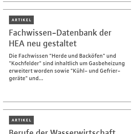
ARTIKEL
Fach­wis­sen-Da­ten­bank der
HEA neu gestaltet
Die Fach­wis­sen "Herde und Backöfen" und
"Koch­fel­der" sind in­halt­lich um Gas­be­hei­zung
erweitert worden sowie "Kühl- und Ge­frier­
ge­rä­te" und...
ARTIKEL
Berufe der Was­ser­wirt­schaft