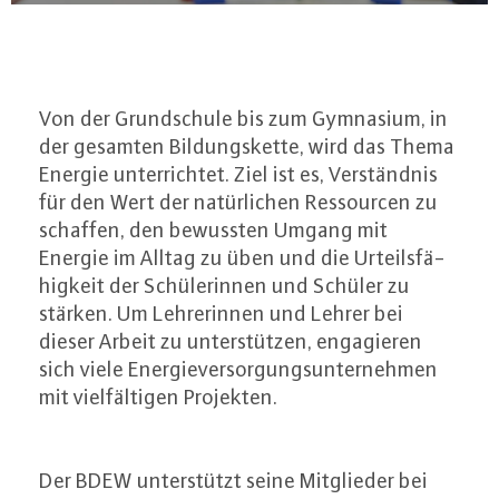
Von der Grund­schu­le bis zum Gymnasium, in
der gesamten Bil­dungs­ket­te, wird das Thema
Energie un­ter­rich­tet. Ziel ist es, Ver­ständ­nis
für den Wert der na­tür­li­chen Res­sour­cen zu
schaffen, den bewussten Umgang mit
Energie im Alltag zu üben und die Ur­teils­fä­
hig­keit der Schü­le­rin­nen und Schüler zu
stärken. Um Leh­re­rin­nen und Lehrer bei
dieser Arbeit zu un­ter­stüt­zen, en­ga­gie­ren
sich viele En­er­gie­ver­sor­gungs­un­ter­neh­men
mit viel­fäl­ti­gen Projekten.
Der BDEW un­ter­stützt seine Mit­glie­der bei