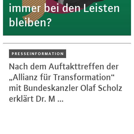
immer bei den Leisten
bleiben?
PRES­SE­INFOR­MA­TI­ON
Nach dem Auf­takt­tref­fen der
„Allianz für Trans­for­ma­ti­on“
mit Bun­des­kanz­ler Olaf Scholz
erklärt Dr. M ...