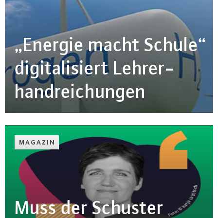
„Energie macht Schule“
di­gi­ta­li­siert Leh­rer­
hand­rei­chun­gen
MAGAZIN
Muss der Schuster