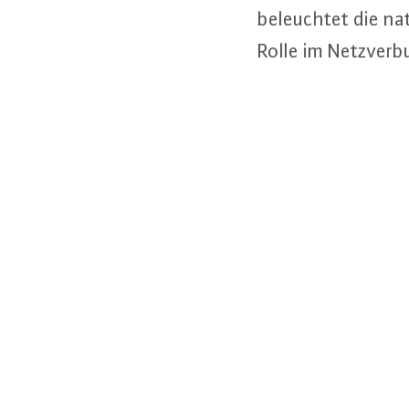
be­leuch­tet die nat
Rolle im Netz­ver­