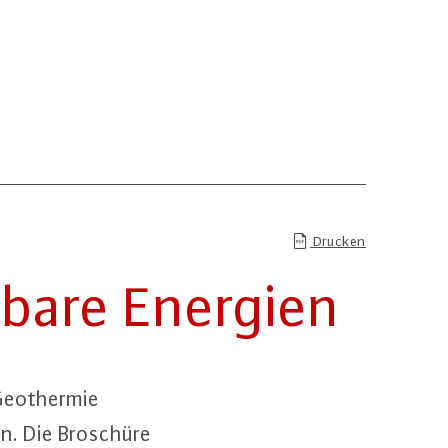
Drucken
r­ba­re Energien
eo­ther­mie
ten. Die Broschüre