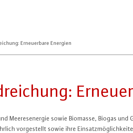
ichung: Erneuerbare Energien
­rei­chung: Er­neu­e
d Mee­res­ener­gie sowie Biomasse, Biogas und G
r­lich vor­ge­stellt sowie ihre Ein­satz­mög­lich­kei­