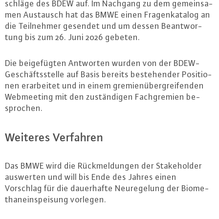
schlä­ge des BDEW auf. Im Nachgang zu dem ge­mein­sa­
men Austausch hat das BMWE einen Fra­gen­ka­ta­log an
die Teil­neh­mer gesendet und um dessen Be­ant­wor­
tung bis zum 26. Juni 2026 gebeten.
Die bei­ge­füg­ten Antworten wurden von der BDEW-
Ge­schäfts­stel­le auf Basis bereits be­ste­hen­der Po­si­tio­
nen er­ar­bei­tet und in einem gre­mi­en­über­grei­fen­den
Web­mee­ting mit den zu­stän­di­gen Fach­gre­mi­en be­
spro­chen.
Weiteres Verfahren
Das BMWE wird die Rück­mel­dun­gen der Sta­ke­hol­der
auswerten und will bis Ende des Jahres einen
Vorschlag für die dau­er­haf­te Neu­re­ge­lung der Bio­me­
than­ein­spei­sung vorlegen.