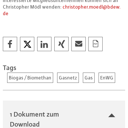
In­ter­es­sier­te Mit­glieds­un­ter­neh­men können sich an
Chris­to­pher Mödl wenden:
chris­to­pher.​moedl@​bdew.​
de
Tags
Biogas / Biomethan
Gasnetz
Gas
EnWG
1 Dokument zum
Download