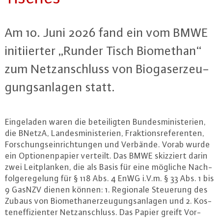
Am 10. Juni 2026 fand ein vom BMWE
in­iti­ier­ter „Runder Tisch Biomethan“
zum Netz­an­schluss von Bio­ga­ser­zeu­
gungs­an­la­gen statt.
Ein­ge­la­den waren die be­tei­lig­ten Bun­des­mi­nis­te­ri­en,
die BNetzA, Lan­des­mi­nis­te­ri­en, Frak­ti­ons­re­fe­ren­ten,
For­schungs­ein­rich­tun­gen und Verbände. Vorab wurde
ein Op­tio­nen­pa­pier verteilt. Das BMWE skizziert darin
zwei Leit­plan­ken, die als Basis für eine mögliche Nach­
fol­ge­re­ge­lung für § 118 Abs. 4 EnWG i.V.m. § 33 Abs. 1 bis
9 GasNZV dienen können: 1. Regionale Steuerung des
Zubaus von Bio­me­than­er­zeu­gungs­an­la­gen und 2. Kos­
ten­ef­fi­zi­en­ter Netz­an­schluss. Das Papier greift Vor­