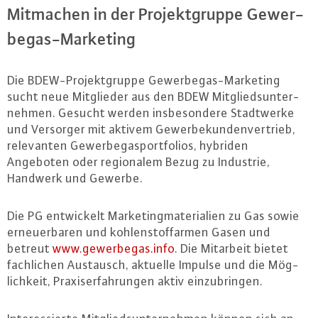
Mitmachen in der Pro­jekt­grup­pe Ge­wer­
be­gas-Mar­ke­ting
Die BDEW-Pro­jekt­grup­pe Ge­wer­be­gas-Mar­ke­ting
sucht neue Mit­glie­der aus den BDEW Mit­glieds­un­ter­
neh­men. Gesucht werden ins­be­son­de­re Stadt­wer­ke
und Versorger mit aktivem Ge­wer­be­kun­den­ver­trieb,
re­le­van­ten Ge­wer­be­ga­sport­fo­li­os, hybriden
Angeboten oder re­gio­na­lem Bezug zu Industrie,
Handwerk und Gewerbe.
Die PG ent­wi­ckelt Mar­ke­ting­ma­te­ria­li­en zu Gas sowie
er­neu­er­ba­ren und koh­len­stoff­ar­men Gasen und
betreut
www.​gewerbegas.​info
. Die Mitarbeit bietet
fach­li­chen Austausch, aktuelle Impulse und die Mög­
lich­keit, Pra­xis­er­fah­run­gen aktiv ein­zu­brin­gen.