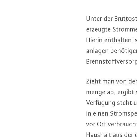
Unter der Brut­to­
erzeugte Strom­men
Hierin enthalten i
an­la­gen benötige
Brenn­stoff­ver­sor
Zieht man von der 
men­ge ab, ergibt 
Verfügung steht un
in einen Strom­spe
vor Ort ver­braucht
Haushalt aus der 