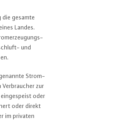
ng die gesamte
 eines Landes.
rom­er­zeu­gungs­
sch­luft- und
gen.
h“ genannte Strom­
 Ver­brau­cher zur
ein­ge­speist oder
chert oder direkt
der im privaten