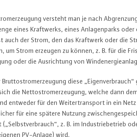
strom­er­zeu­gung versteht man je nach Ab­gren­zu
­ge eines Kraft­werks, eines An­la­gen­parks oder
st auch der Strom, den das Kraftwerk oder die St
n, um Strom erzeugen zu können, z. B. für die Fri
­gung oder die Aus­rich­tung von Wind­ener­gie­an­la­
Brut­to­strom­er­zeu­gung diese „Ei­gen­ver­brauc
sich die Net­to­strom­er­zeu­gung, welche dann dem
d entweder für den Wei­ter­trans­port in ein Netz 
i­cher für eine spätere Nutzung zwi­schen­ge­spei­
 („Selbst­ver­brauch“, z. B. im In­dus­trie­be­trieb o
eigenen PV-Anlage) wird.