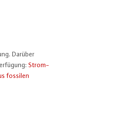
gung. Darüber
 Verfügung:
Strom­
us fossilen