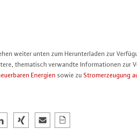
hen weiter unten zum Her­un­ter­la­den zur Verfü
ere, the­ma­tisch verwandte In­for­ma­tio­nen zur
neu­er­ba­ren Energien
sowie zu
Strom­er­zeu­gung a