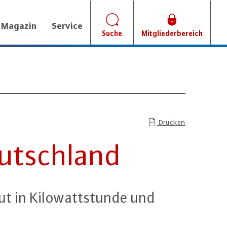
Magazin
Service
Suche
Mitgliederbereich
Drucken
eutsch­land
 in Ki­lo­watt­stun­de und