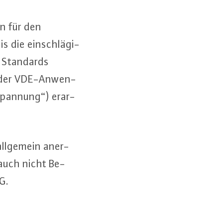
en für den
is die ein­schlä­gi­
se Standards
g der VDE-An­wen­
span­nung“) er­ar­
allgemein an­er­
auch nicht Be­
G.