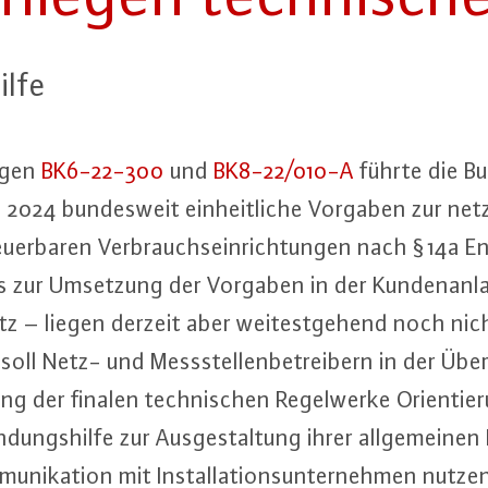
l­fe
n­gen
BK6-22-300
und
BK8-22/010-A
führte die Bun
 2024 bun­des­weit ein­heit­li­che Vorgaben zur netz­o
­er­ba­ren Ver­brauchs­ein­rich­tun­gen nach § 14a 
 zur Umsetzung der Vorgaben in der Kun­den­an­la­
latz – liegen derzeit aber wei­test­ge­hend noch ni
 soll Netz- und Mess­stel­len­be­trei­bern in der Übe
hung der finalen tech­ni­schen Re­gel­wer­ke Ori­en­tie
ungs­hil­fe zur Aus­ge­stal­tung ihrer all­ge­mei­nen
­ni­ka­ti­on mit In­stal­la­ti­ons­un­ter­neh­men nutze