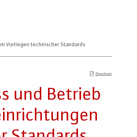
m Vorliegen technischer Standards
Drucken
ss und Betrieb
in­rich­tun­gen
er Standards