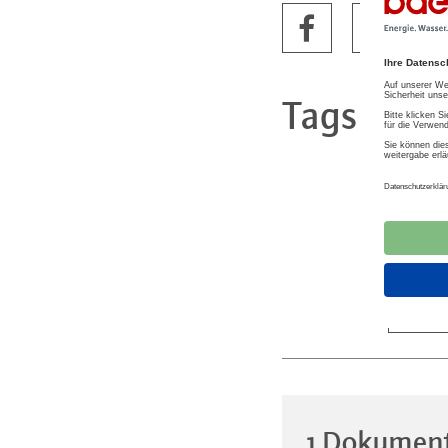
Tags
§14a
Energ
Netza
Insta
Netz
1 Dokumen