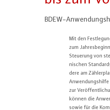
BDEW-An­wen­dungs­hi
Mit den Fest­le­gu
zum Jah­res­be­ginn
Steuerung von steu
ni­schen Standards
de­re am Zäh­ler­p
An­wen­dungs­hil­fe
zur Ver­öf­fent­li­c
können die An­wen­d
sowie für die Kom­mu