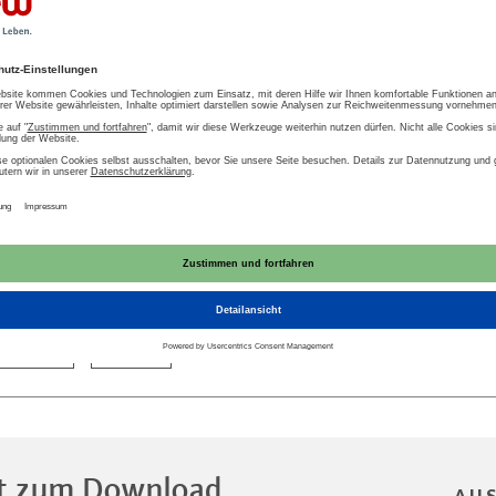
KMU
Messwesen
Netzwirtschaft
ienetze und Regulierung
Verteilnetzbetreiber
nschluss
Recht
Elektroinstallation
llateurwesen
Netzbetreiber
StromNEV
En
zugang
Strom
t zum Download