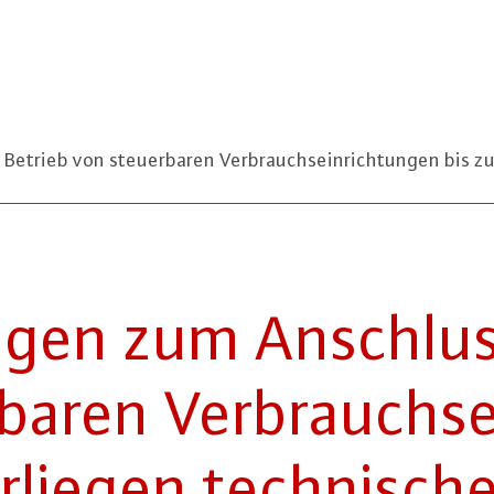
etrieb von steuerbaren Verbrauchseinrichtungen bis zu
n­gen zum Anschlu
ba­ren Ver­brauchs­e
rliegen tech­ni­sch