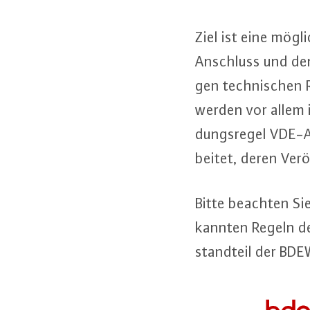
Ziel ist eine mögli
Anschluss und den B
gen tech­ni­schen 
werden vor allem 
dungs­re­gel VDE-A
bei­tet, deren Ver­
Bitte beachten Sie
kann­ten Regeln d
stand­teil der BDE