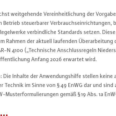
chst weit­ge­hen­de Ver­ein­heit­li­chung der Vorgab
etrieb steu­er­ba­rer Ver­brauchs­ein­rich­tun­gen, b
Re­gel­wer­ke ver­bind­li­che Standards setzen. Die
im Rahmen der aktuell laufenden Über­ar­bei­tun
R-N 4100 („Tech­ni­sche An­schluss­re­geln Nie­der­
öf­fent­li­chung Anfang 2026 erwartet wird.
: Die Inhalte der An­wen­dungs­hil­fe stellen keine 
er Technik im Sinne von § 49 EnWG dar und sind 
W-Mus­ter­for­mu­lie­run­gen gemäß § 19 Abs. 1a EnW