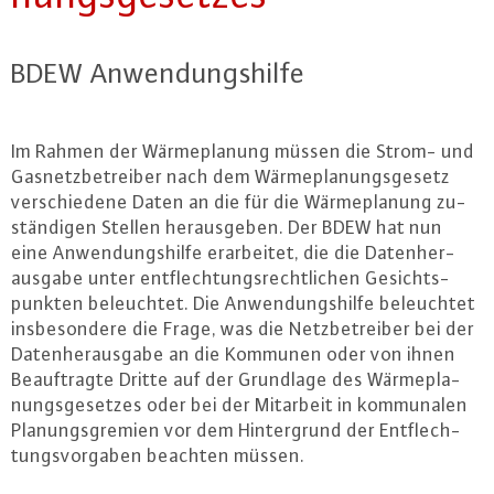
BDEW An­wen­dungs­hil­fe
Im Rahmen der Wär­me­pla­nung müssen die Strom- und
Gas­netz­be­trei­ber nach dem Wär­me­pla­nungs­ge­setz
ver­schie­de­ne Daten an die für die Wär­me­pla­nung zu­
stän­di­gen Stellen her­aus­ge­ben. Der BDEW hat nun
eine An­wen­dungs­hil­fe er­ar­bei­tet, die die Da­ten­her­
aus­ga­be unter ent­flech­tungs­recht­li­chen Ge­sichts­
punk­ten be­leuch­tet. Die An­wen­dungs­hil­fe be­leuch­tet
ins­be­son­de­re die Frage, was die Netz­be­trei­ber bei der
Da­ten­her­aus­ga­be an die Kommunen oder von ihnen
Be­auf­trag­te Dritte auf der Grundlage des Wär­me­pla­
nungs­ge­set­zes oder bei der Mitarbeit in kom­mu­na­len
Pla­nungs­gre­mi­en vor dem Hin­ter­grund der Ent­flech­
tungs­vor­ga­ben beachten müssen.