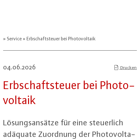
Service
Erbschaftsteuer bei Photovoltaik
04.06.2026
Drucken
Erb­schaft­steu­er bei Pho­to­
vol­ta­ik
Lö­sungs­an­sät­ze für eine steu­er­lich
adäquate Zuordnung der Pho­to­vol­ta­