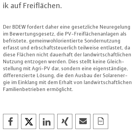
ik auf Frei­flä­chen.
Der BDEW fordert daher eine ge­setz­li­che Neu­re­ge­lung
im Be­wer­tungs­ge­setz, die PV-Frei­flä­chen­an­la­gen als
be­fris­te­te, ge­mein­wohlori­en­tier­te Son­der­nut­zung
erfasst und erb­schaft­steu­er­lich teilweise entlastet, da
diese Flächen nicht dauerhaft der land­wirt­schaft­li­chen
Nutzung entzogen werden. Dies stellt keine Gleich­
stel­lung mit Agri-PV dar, sondern eine ei­gen­stän­di­ge,
dif­fe­ren­zier­te Lösung, die den Ausbau der So­lar­ener­
gie im Einklang mit dem Erhalt von land­wirt­schaft­li­chen
Fa­mi­li­en­be­trie­ben er­mög­licht.