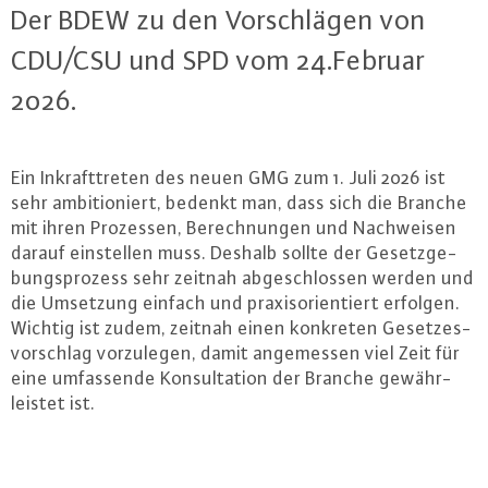
Der BDEW zu den Vor­schlä­gen von
CDU/CSU und SPD vom 24.​Februar
2026.
Ein In­kraft­tre­ten des neuen GMG zum 1. Juli 2026 ist
sehr am­bi­tio­niert, bedenkt man, dass sich die Branche
mit ihren Prozessen, Be­rech­nun­gen und Nach­wei­sen
darauf ein­stel­len muss. Deshalb sollte der Ge­setz­ge­
bungs­pro­zess sehr zeitnah ab­ge­schlos­sen werden und
die Umsetzung einfach und pra­xis­ori­en­tiert erfolgen.
Wichtig ist zudem, zeitnah einen konkreten Ge­set­zes­
vor­schlag vor­zu­le­gen, damit an­ge­mes­sen viel Zeit für
eine um­fas­sen­de Kon­sul­ta­ti­on der Branche ge­währ­
leis­tet ist.