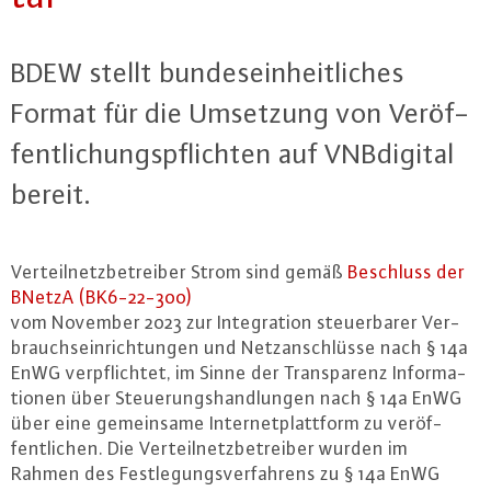
BDEW stellt bun­des­ein­heit­li­ches
Format für die Umsetzung von Ver­öf­
fent­li­chungs­pflich­ten auf VN­Bdi­gi­tal
bereit.
Ver­teil­netz­be­trei­ber Strom sind gemäß
Beschluss der
BNetzA (BK6-22-300)
vom November 2023 zur In­te­gra­ti­on steu­er­ba­rer Ver­
brauchs­ein­rich­tun­gen und Netz­an­schlüs­se nach § 14a
EnWG ver­pflich­tet, im Sinne der Trans­pa­renz In­for­ma­
tio­nen über Steue­rungs­hand­lun­gen nach § 14a EnWG
über eine ge­mein­sa­me In­ter­net­platt­form zu ver­öf­
fent­li­chen. Die Ver­teil­netz­be­trei­ber wurden im
Rahmen des Fest­le­gungs­ver­fah­rens zu § 14a EnWG