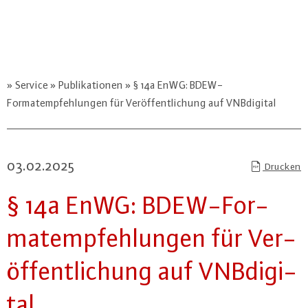
Service
Publikationen
§ 14a EnWG: BDEW-
Formatempfehlungen für Veröffentlichung auf VNBdigital
03.02.2025
Drucken
§ 14a EnWG: BDEW-For­
mat­emp­feh­lun­gen für Ver­
öf­fent­li­chung auf VN­Bdi­gi­
tal