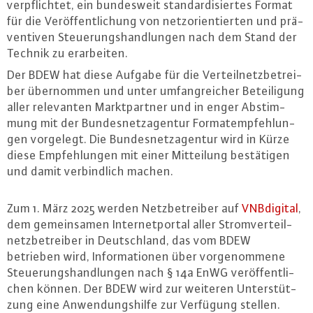
ver­pflich­tet, ein bun­des­weit stan­dar­di­sier­tes Format
für die Ver­öf­fent­li­chung von netz­ori­en­tier­ten und prä­
ven­ti­ven Steue­rungs­hand­lun­gen nach dem Stand der
Technik zu er­ar­bei­ten.
Der BDEW hat diese Aufgabe für die Ver­teil­netz­be­trei­
ber über­nom­men und unter um­fang­rei­cher Be­tei­li­gung
aller re­le­van­ten Markt­part­ner und in enger Ab­stim­
mung mit der Bun­des­netz­agen­tur For­mat­emp­feh­lun­
gen vorgelegt. Die Bun­des­netz­agen­tur wird in Kürze
diese Emp­feh­lun­gen mit einer Mit­tei­lung be­stä­ti­gen
und damit ver­bind­lich machen.
Zum 1. März 2025 werden Netz­be­trei­ber auf
VN­Bdi­gi­tal
,
dem ge­mein­sa­men In­ter­net­por­tal aller Strom­ver­teil­
netz­be­trei­ber in Deutsch­land, das vom BDEW
betrieben wird, In­for­ma­tio­nen über vor­ge­nom­me­ne
Steue­rungs­hand­lun­gen nach § 14a EnWG ver­öf­fent­li­
chen können. Der BDEW wird zur weiteren Un­ter­stüt­
zung eine An­wen­dungs­hil­fe zur Verfügung stellen.