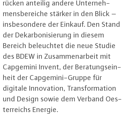
rücken anteilig andere Un­ter­neh­
mens­be­rei­che stärker in den Blick –
ins­be­son­de­re der Einkauf. Den Stand
der Dekar­bo­ni­sie­rung in diesem
Bereich be­leuch­tet die neue Studie
des BDEW in Zu­sam­men­ar­beit mit
Capgemini Invent, der Be­ra­tungs­ein­
heit der Cap­ge­mi­ni-Grup­pe für
digitale In­no­va­ti­on, Trans­for­ma­ti­on
und Design sowie dem Verband Oe­s­
ter­reichs Energie.