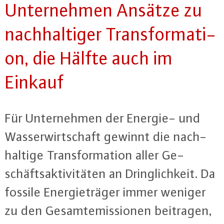
Un­ter­neh­men Ansätze zu
nach­hal­ti­ger Trans­for­ma­ti­
on, die Hälfte auch im
Einkauf
Für Un­ter­neh­men der Energie- und
Was­ser­wirt­schaft gewinnt die nach­
hal­ti­ge Trans­for­ma­ti­on aller Ge­
schäfts­ak­ti­vi­tä­ten an Dring­lich­keit. Da
fossile En­er­gie­trä­ger immer weniger
zu den Ge­sam­te­mis­sio­nen beitragen,