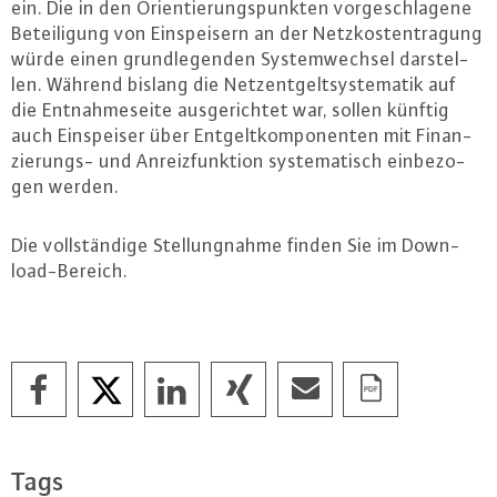
ein. Die in den Ori­en­tie­rungs­punk­ten vor­ge­schla­ge­ne
Be­tei­li­gung von Ein­spei­sern an der Netz­kos­ten­tra­gung
würde einen grund­le­gen­den Sys­tem­wech­sel dar­stel­
len. Während bislang die Netz­ent­gelt­sys­te­ma­tik auf
die Ent­nah­me­sei­te aus­ge­rich­tet war, sollen künftig
auch Ein­spei­ser über Ent­gelt­kom­po­nen­ten mit Fi­nan­
zie­rungs- und An­reiz­funk­ti­on sys­te­ma­tisch ein­be­zo­
gen werden.
Die voll­stän­di­ge Stel­lung­nah­me finden Sie im Down­
load-Be­reich.
Tags