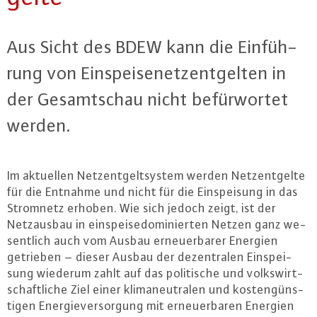
Aus Sicht des BDEW kann die Ein­füh­
rung von Ein­spei­senetz­ent­gel­ten in
der Ge­samt­schau nicht be­für­wor­tet
werden.
Im aktuellen Netz­ent­gelt­sys­tem werden Netz­ent­gel­te
für die Entnahme und nicht für die Ein­spei­sung in das
Stromnetz erhoben. Wie sich jedoch zeigt, ist der
Netz­aus­bau in ein­spei­se­do­mi­nier­ten Netzen ganz we­
sent­lich auch vom Ausbau er­neu­er­ba­rer Energien
getrieben – dieser Ausbau der de­zen­tra­len Ein­spei­
sung wiederum zahlt auf das po­li­ti­sche und volks­wirt­
schaft­li­che Ziel einer kli­ma­neu­tra­len und kos­ten­güns­
ti­gen En­er­gie­ver­sor­gung mit er­neu­er­ba­ren Energien