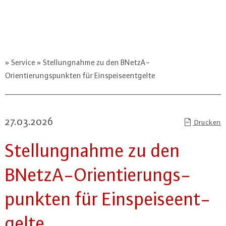
Service
Stellungnahme zu den BNetzA-
Orientierungspunkten für Einspeiseentgelte
27.03.2026
Drucken
Stel­lung­nah­me zu den
BNetzA-Ori­en­tie­rungs­
punk­ten für Ein­spei­se­ent­
gel­te