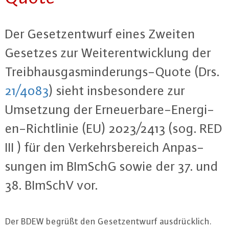
Der Ge­setz­ent­wurf eines Zweiten
Gesetzes zur Wei­ter­ent­wick­lung der
Treib­haus­gas­min­de­rungs-Quo­te (Drs.
21/4083
) sieht ins­be­son­de­re zur
Umsetzung der Er­neu­er­ba­re-En­er­gi­
en-Richt­li­nie (EU) 2023/2413 (sog. RED
III ) für den Ver­kehrs­be­reich An­pas­
sun­gen im BImSchG sowie der 37. und
38. BImSchV vor.
Der BDEW begrüßt den Ge­setz­ent­wurf aus­drück­lich.