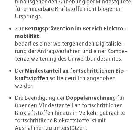
hin­aus­ge­hen­den Anhebung der Min­dest­quo­te
für er­neu­er­ba­re Kraft­stof­fe nicht biogenen
Ursprungs.
Be­trugs­prä­ven­ti­on im Bereich Elek­tro­
Zur
mo­bi­li­tät
bedarf es einer wei­ter­ge­hen­den Di­gi­ta­li­sie­
rung der An­trags­ver­fah­ren und einer Kom­pe­
tenz­er­wei­te­rung des Um­welt­bun­des­am­tes.
Min­dest­an­teil an fort­schritt­li­chen Bio­
Der
kraft­stof­fen
sollte deutlich angehoben
werden
Dop­pel­an­rech­nun
Die Be­en­di­gung der
g für
über den Min­dest­an­teil an fort­schritt­li­chen
Bio­kraft­stof­fen hinaus in Verkehr gebrachte
fort­schritt­li­che Bio­kraft­stof­fe ist mit
Ausnahmen zu un­ter­stüt­zen.