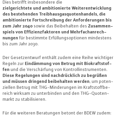
Dies betrifft ins­be­son­de­re die
ziel­ge­rich­te­te und am­bi­tio­nier­te Wei­ter­ent­wick­lung
des be­ste­hen­den Treib­haus­gas­quo­ten­han­dels, die
am­bi­tio­nier­te Fort­schrei­bung der An­for­de­run­gen bis
zum Jahr 2040
Zu­sam­men­
sowie das Bei­be­hal­ten des
spiels von Ef­fi­zi­enz­fak­to­ren und Mehr­fach­an­rech­
nun­gen
für bestimmte Er­fül­lungs­op­tio­nen min­des­tens
bis zum Jahr 2030.
Der Ge­setz­ent­wurf enthält zudem eine Reihe wichtiger
Ein­däm­mung von Betrug mit Bio­kraft­stof­
Regeln zur
fen
und die Ver­schär­fung von Kon­troll­in­stru­men­ten.
Diese Re­ge­lun­gen sind nach­drück­lich zu begrüßen
und müssen dringend bei­be­hal­ten werden
, um po­ten­
zi­el­len Betrug mit THG-Min­de­run­gen im Kraft­stoff­be­
reich wirksam zu un­ter­bin­den und den THG-Quo­ten­
markt zu sta­bi­li­sie­ren.
Für die weiteren Be­ra­tun­gen betont der BDEW zudem: