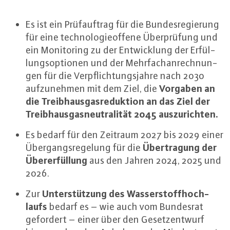
Es ist ein Prüf­auf­trag für die Bun­des­re­gie­rung
für eine tech­no­lo­gie­of­fe­ne Über­prü­fung und
ein Mo­ni­to­ring zu der Ent­wick­lung der Er­fül­
lungs­op­tio­nen und der Mehr­fach­an­rech­nun­
gen für die Ver­pflich­tungs­jah­re nach 2030
Vorgaben an
auf­zu­neh­men mit dem Ziel, die
die Treib­haus­gas­re­duk­ti­on an das Ziel der
Treib­haus­gas­neu­tra­li­tät 2045 aus­zu­rich­ten.
Es bedarf für den Zeitraum 2027 bis 2029 einer
Über­tra­gung der
Über­gangs­re­ge­lung für die
Über­er­fül­lung
aus den Jahren 2024, 2025 und
2026.
Un­ter­stüt­zung des Was­ser­stoff­hoch­
Zur
laufs
bedarf es – wie auch vom Bundesrat
gefordert – einer über den Ge­setz­ent­wurf