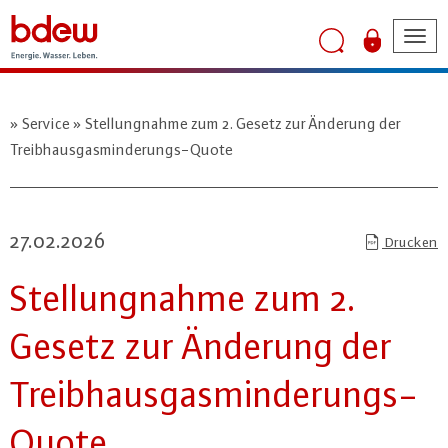
Tog
nav
Service
Stellungnahme zum 2. Gesetz zur Änderung der
Treibhausgasminderungs-Quote
27.02.2026
Drucken
Stel­lung­nah­me zum 2.
Gesetz zur Änderung der
Treib­haus­gas­min­de­rungs-
Quo­te