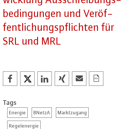
be­din­gun­gen und Ver­öf­
fent­li­chungs­pflich­ten für
SRL und MRL
Tags
Energie
BNetzA
Marktzugang
Regelenergie