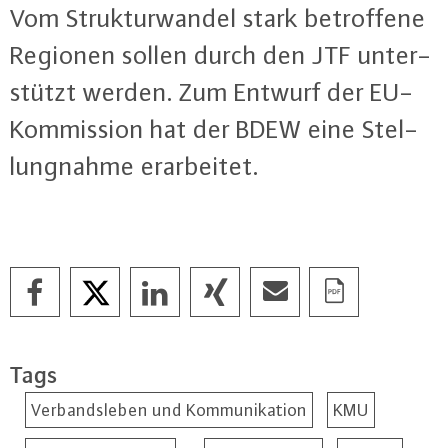
Vom Struk­tur­wan­del stark be­trof­fe­ne
Regionen sollen durch den JTF un­ter­
stützt werden. Zum Entwurf der EU-
Kom­mis­si­on hat der BDEW eine Stel­
lung­nah­me er­ar­bei­tet.
Tags
Verbandsleben und Kommunikation
KMU